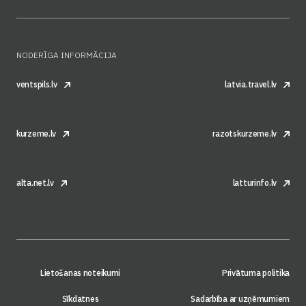
NODERĪGA INFORMĀCIJA
ventspils.lv
latvia.travel.lv
kurzeme.lv
razotskurzeme.lv
alta.net.lv
latturinfo.lv
Lietošanas noteikumi
Privātuma politika
Sīkdatnes
Sadarbība ar uzņēmumiem