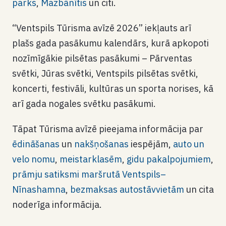
parks
,
Mazbānītis
un citi.
“Ventspils Tūrisma avīzē 2026” iekļauts arī
plašs gada pasākumu kalendārs, kurā apkopoti
nozīmīgākie pilsētas pasākumi – Pārventas
svētki, Jūras svētki, Ventspils pilsētas svētki,
koncerti, festivāli, kultūras un sporta norises, kā
arī gada nogales svētku pasākumi.
Tāpat Tūrisma avīzē pieejama informācija par
ēdināšanas
un
nakšņošanas
iespējām,
auto un
velo nomu
,
meistarklasēm
,
gidu pakalpojumiem
,
prāmju satiksmi maršrutā Ventspils–
Nīnashamna
,
bezmaksas autostāvvietām
un cita
noderīga informācija.