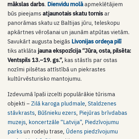
mākslas darbs
.
Dienvidu molā
apmeklētājiem
būs pieejams
atjaunotais skatu tornis
ar
panorāmas skatu uz Baltijas jūru, teleskopu
apkārtnes vērošanai un jaunām atpūtas vietām.
Savukārt augusta beigās
Livonijas ordeņa pilī
tiks atklāta
jauna ekspozīcija “Jūra, osta, pilsēta:
Ventspils 13.–19. gs.”,
kas stāstīs par ostas
nozīmi pilsētas attīstībā un piekrastes
kultūrvēsturisko mantojumu.
Izdevumā īpaši izcelti populārākie tūrisma
objekti –
Zilā karoga pludmale
,
Staldzenes
stāvkrasts
,
Būšnieku ezers
,
Piejūras brīvdabas
muzejs
,
koncertzāle “Latvija”
,
Piedzīvojumu
parks
un rodeļu trase,
Ūdens piedzīvojumu