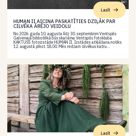
Lasīt
HUMAN II AICINA PASKATĪTIES DZIĻĀK PAR
CILVĒKA ĀRĒJO VEIDOLU
No 2026. gada 10. augusta līdz 30. septembrim Ventspils
Galvenajā bibliotēkā būs skatāma Ventspils fotokluba
KAKTUSS fotoizstāde HUMAN II. Izstādes atklāšana notiks
12. augustā plkst. 18.00. Mēs redzam cilvēkus katru…
Lasīt