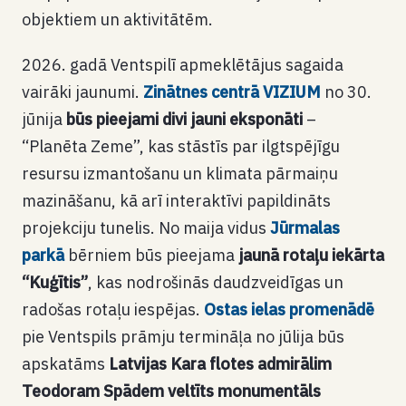
objektiem un aktivitātēm.
2026. gadā Ventspilī apmeklētājus sagaida
vairāki jaunumi.
Zinātnes centrā VIZIUM
no 30.
jūnija
būs pieejami divi jauni eksponāti
–
“Planēta Zeme”, kas stāstīs par ilgtspējīgu
resursu izmantošanu un klimata pārmaiņu
mazināšanu, kā arī interaktīvi papildināts
projekciju tunelis. No maija vidus
Jūrmalas
parkā
bērniem būs pieejama
jaunā rotaļu iekārta
“Kuģītis”
, kas nodrošinās daudzveidīgas un
radošas rotaļu iespējas.
Ostas ielas promenādē
pie Ventspils prāmju termināļa no jūlija būs
apskatāms
Latvijas Kara flotes admirālim
Teodoram Spādem veltīts monumentāls