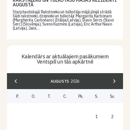
RAKSTNIEKU UN TULKOTĀJU MĀJAS REZIDENTI
AUGUSTĀ
Starptautiskajā Rakstnieku un tulkotāju mājā jūnijā strādā
šādi rakstnieki, dzejnieki un tulkotāji: Margarita Karbonaro
(Margherita Carbonaro) (Itālija/Latvija), Slavo Šercs (Slavo
Šerc) (Slovēnija), Svens Kuzmins (Latvija), Eric Arthur Naivo
(Latvija), Jans…
Kalendārs ar aktuālajiem pasākumiem
Ventspilī un tās apkārtnē
AUGUSTS
2026
P.
O.
T.
C.
Pk.
S.
Sv.
1
2