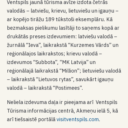
Ventspils jaunā tūrisma avīze izdota četrās
valodās – latviešu, krievu, lietuviešu un igauņu –
ar kopējo tirāžu 189 tūkstoši eksemplāru. Kā
bezmaksas pielikumu lasītāji to saņems kopā ar
drukātās preses izdevumiem: latviešu valodā –
žurnālā “Ieva”, laikrakstā “Kurzemes Vārds” un
reģionālajos laikrakstos; krievu valodā –
izdevumos “Subbota”, “MK Latvija” un
reģionālajā laikrakstā “Million”; lietuviešu valodā
– laikrakstā “Lietuvos rytas”, savukārt igauņu
valodā – laikrakstā “Postimees”.
Neliela izdevuma daļa ir pieejama arī Ventspils
Tūrisma informācijas centrā, Akmeņu ielā 5, kā
arī tiešsaistē portālā
visitventspils.com
.