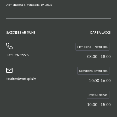
Akmeņu iela 5, Ventspils, LV-3601
SAZINIES AR MUMS
DARBA LAIKS
Pirmdiena - Piektdiena
+371 29232226
08:00 - 18:00
Sestdiena, Svētdiena
tourism@ventspils.lv
10:00-16:00
Svētku dienas
10:00 - 15:00