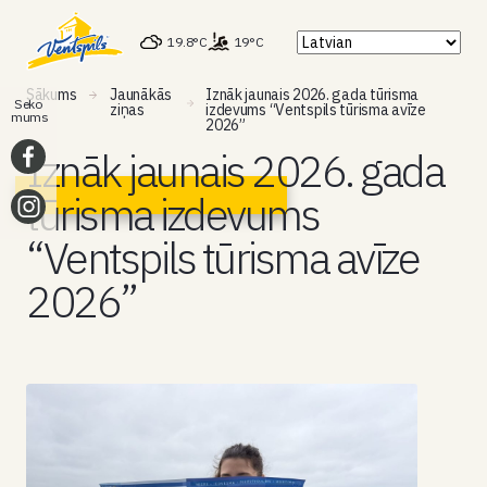
19.8°C
19°C
Sākums
Jaunākās
Iznāk jaunais 2026. gada tūrisma
Seko
ziņas
izdevums “Ventspils tūrisma avīze
mums
2026”
Iznāk jaunais 2026. gada
tūrisma izdevums
“Ventspils tūrisma avīze
2026”