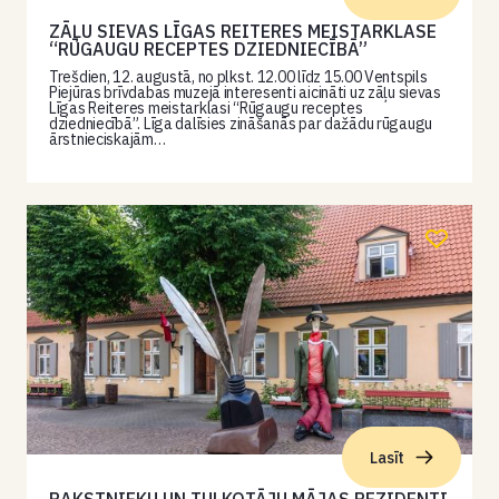
ZĀĻU SIEVAS LĪGAS REITERES MEISTARKLASE
“RŪGAUGU RECEPTES DZIEDNIECĪBĀ”
Trešdien, 12. augustā, no plkst. 12.00 līdz 15.00 Ventspils
Piejūras brīvdabas muzejā interesenti aicināti uz zāļu sievas
Līgas Reiteres meistarklasi “Rūgaugu receptes
dziedniecībā”. Līga dalīsies zināšanās par dažādu rūgaugu
ārstnieciskajām…
Lasīt