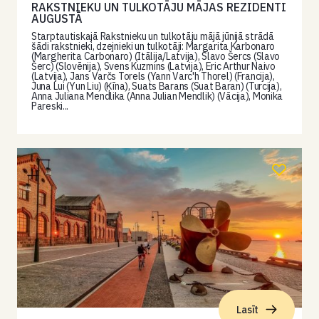
RAKSTNIEKU UN TULKOTĀJU MĀJAS REZIDENTI
AUGUSTĀ
Starptautiskajā Rakstnieku un tulkotāju mājā jūnijā strādā
šādi rakstnieki, dzejnieki un tulkotāji: Margarita Karbonaro
(Margherita Carbonaro) (Itālija/Latvija), Slavo Šercs (Slavo
Šerc) (Slovēnija), Svens Kuzmins (Latvija), Eric Arthur Naivo
(Latvija), Jans Varčs Torels (Yann Varc'h Thorel) (Francija),
Juna Lui (Yun Liu) (Ķīna), Suats Barans (Suat Baran) (Turcija),
Anna Juliana Mendlika (Anna Julian Mendlik) (Vācija), Monika
Pareski...
Lasīt