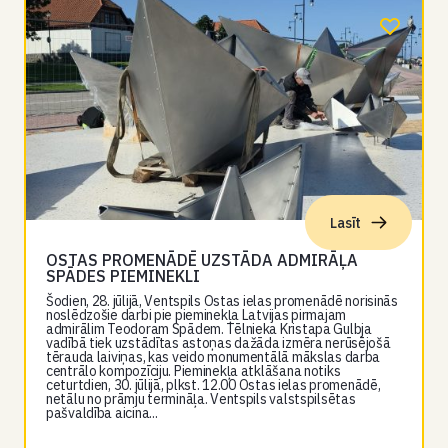
Lasīt
OSTAS PROMENĀDĒ UZSTĀDA ADMIRĀĻA
SPĀDES PIEMINEKLI
Šodien, 28. jūlijā, Ventspils Ostas ielas promenādē norisinās
noslēdzošie darbi pie pieminekļa Latvijas pirmajam
admirālim Teodoram Spādem. Tēlnieka Kristapa Gulbja
vadībā tiek uzstādītas astoņas dažāda izmēra nerūsējošā
tērauda laiviņas, kas veido monumentālā mākslas darba
centrālo kompozīciju. Pieminekļa atklāšana notiks
ceturtdien, 30. jūlijā, plkst. 12.00 Ostas ielas promenādē,
netālu no prāmju termināļa. Ventspils valstspilsētas
pašvaldība aicina...