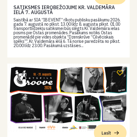
SATIKSMES IEROBEŽOJUMI KR. VALDEMĀRA
IELĀ 7. AUGUSTĀ
Saistībā ar SIA “IB EVENT” rīkotu publisku pasākumu 2026.
gada 7. augustā no plkst. 13.00 līdz 8. augusta plkst. 01.00
transportlīdzekļu satiksmei būs slēgts Kr. Valdemāra ielas
posms pie Ostas promenādes. Pasākums notiks Ostas
promenādē pie vides objekta “Dzenskrūve “Cilvēciskais
spēks””, Kr. Valdemāra ielā 6. Tā norise paredzēta no plkst.
20.00 līdz 23.00. Pasākumā uzstāsies...
Lasīt