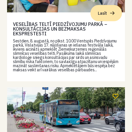
Lasīt
VESELĪBAS TELTĪ PIEDZĪVOJUMU PARKĀ –
KONSULTĀCIJAS UN BEZMAKSAS
EKSPRESTESTI
Sestdien, 8. augustā, no plkst. 10.00 Ventspils Piedzīvojumu
parkā, Vislatvijas 17. nūjošanas un iešanas festivāla laikā,
ikviens aicināts apmeklēt Ziemeļkurzemes reģionālās
slimnīcas veselības telti. Pasākuma laikā slimnīcas
kardioloģe sniegs konsultācijas par sirds un asinsvadu
slimību riska faktoriem, to savlaicīgu atpazīšanu un iespējām
mazināt saslimšanas risku. Apmeklētājiem būs iespēja bez
maksas veikt arī vairākus veselības pārbaudes...