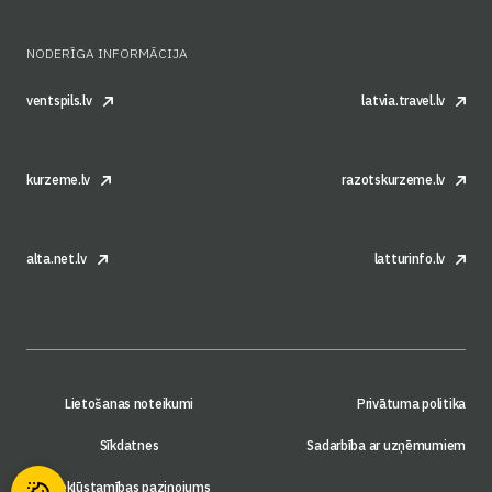
NODERĪGA INFORMĀCIJA
ventspils.lv
latvia.travel.lv
kurzeme.lv
razotskurzeme.lv
alta.net.lv
latturinfo.lv
Lietošanas noteikumi
Privātuma politika
Sīkdatnes
Sadarbība ar uzņēmumiem
Piekļūstamības paziņojums