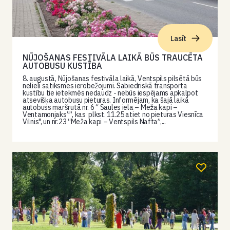
Lasīt
NŪJOŠANAS FESTIVĀLA LAIKĀ BŪS TRAUCĒTA
AUTOBUSU KUSTĪBA
8. augustā, Nūjošanas festivāla laikā, Ventspils pilsētā būs
nelieli satiksmes ierobežojumi. Sabiedriskā transporta
kustību tie ietekmēs nedaudz - nebūs iespējams apkalpot
atsevišķa autobusu pieturas. Informējam, ka šajā laikā
autobuss maršrutā nr. 6 “ Saules iela – Meža kapi –
Ventamonjaks””, kas plkst. 11.25 atiet no pieturas Viesnīca
Vilnis", un nr.23 “Meža kapi – Ventspils Nafta”,...