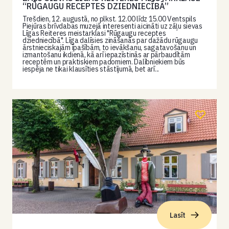
“RŪGAUGU RECEPTES DZIEDNIECĪBĀ”
Trešdien, 12. augustā, no plkst. 12.00 līdz 15.00 Ventspils
Piejūras brīvdabas muzejā interesenti aicināti uz zāļu sievas
Līgas Reiteres meistarklasi "Rūgaugu receptes
dziedniecībā". Līga dalīsies zināšanās par dažādu rūgaugu
ārstnieciskajām īpašībām, to ievākšanu, sagatavošanu un
izmantošanu ikdienā, kā arī iepazīstinās ar pārbaudītām
receptēm un praktiskiem padomiem. Dalībniekiem būs
iespēja ne tikai klausīties stāstījumā, bet arī...
Lasīt