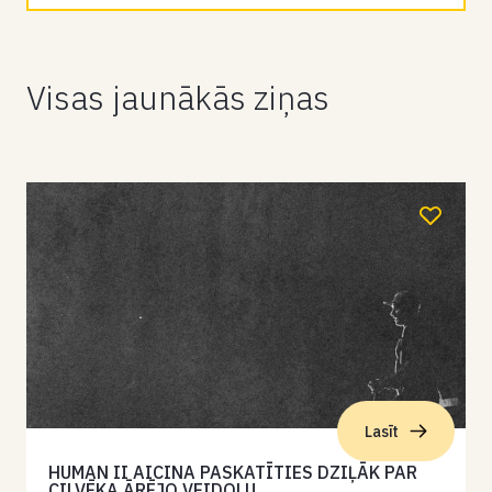
Visas jaunākās ziņas
Lasīt
HUMAN II AICINA PASKATĪTIES DZIĻĀK PAR
CILVĒKA ĀRĒJO VEIDOLU