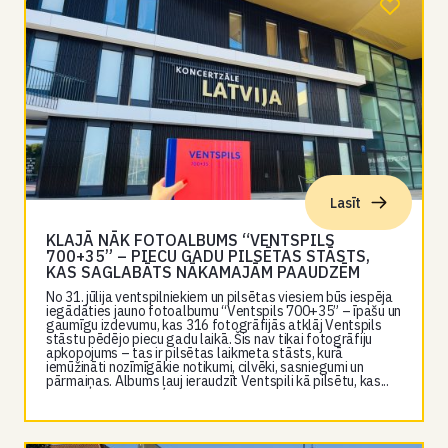
Lasīt
KLAJĀ NĀK FOTOALBUMS “VENTSPILS
700+35” – PIECU GADU PILSĒTAS STĀSTS,
KAS SAGLABĀTS NĀKAMAJĀM PAAUDZĒM
No 31. jūlija ventspilniekiem un pilsētas viesiem būs iespēja
iegādāties jauno fotoalbumu “Ventspils 700+35” – īpašu un
gaumīgu izdevumu, kas 316 fotogrāfijās atklāj Ventspils
stāstu pēdējo piecu gadu laikā. Šis nav tikai fotogrāfiju
apkopojums – tas ir pilsētas laikmeta stāsts, kurā
iemūžināti nozīmīgākie notikumi, cilvēki, sasniegumi un
pārmaiņas. Albums ļauj ieraudzīt Ventspili kā pilsētu, kas...