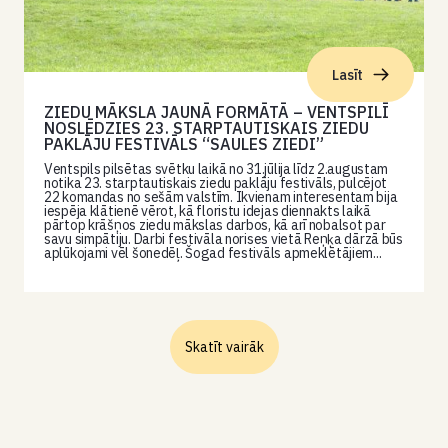
Lasīt
ZIEDU MĀKSLA JAUNĀ FORMĀTĀ – VENTSPILĪ
NOSLĒDZIES 23. STARPTAUTISKAIS ZIEDU
PAKLĀJU FESTIVĀLS “SAULES ZIEDI”
Ventspils pilsētas svētku laikā no 31.jūlija līdz 2.augustam
notika 23. starptautiskais ziedu paklāju festivāls, pulcējot
22 komandas no sešām valstīm. Ikvienam interesentam bija
iespēja klātienē vērot, kā floristu idejas diennakts laikā
pārtop krāšņos ziedu mākslas darbos, kā arī nobalsot par
savu simpātiju. Darbi festivāla norises vietā Reņķa dārzā būs
aplūkojami vēl šonedēļ. Šogad festivāls apmeklētājiem...
Skatīt vairāk