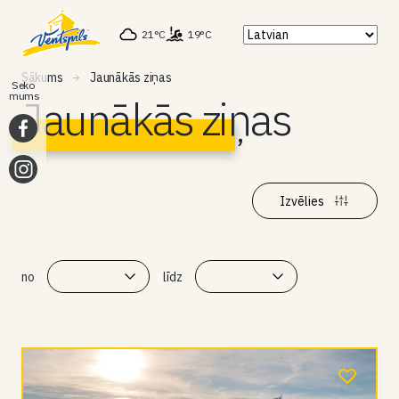
21°C
19°C
Sākums
Jaunākās ziņas
Seko
mums
Jaunākās ziņas
Izvēlies
no
līdz