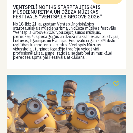
VENTSPILĪ NOTIKS STARPTAUTISKAIS
MŪSDIENU RITMA UN DŽEZA MŪZIKAS
FESTIVĀLS “VENTSPILS GROOVE 2026”
No 18. līdz 21. augustam Ventspilī norisināsies
starptautiskais mūsdienu ritma un džeza mūzikas festivāls
“Ventspils Groove 2026”, pulcējot jaunos mūziķus,
pieredzējušus pedagogus un džeza māksliniekus no Latvijas,
Lietuvas, Igaunijas un Francijas. Festivālu organizē Mākslu
izglītības kompetences centrs “Ventspils Mūzikas
vidusskola”, turpinot ikgadējo tradīciju veidot vidi
profesionālai izaugsmei, radošai sadarbībai un muzikālai
pieredzes apmaiņai. Festivāla atklāšana...