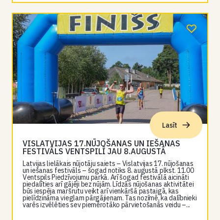
Lasīt
VISLATVIJAS 17.NŪJOŠANAS UN IEŠANAS
FESTIVĀLS VENTSPILĪ JAU 8.AUGUSTĀ
Latvijas lielākais nūjotāju saiets – Vislatvijas 17. nūjošanas
un iešanas festivāls – šogad notiks 8. augustā plkst. 11.00
Ventspils Piedzīvojumu parkā. Arī šogad festivālā aicināti
piedalīties arī gājēji bez nūjām. Līdzās nūjošanas aktivitātei
būs iespēja maršrutu veikt arī vienkāršā pastaigā, kas
pielīdzināma vieglam pārgājienam. Tas nozīmē, ka dalībnieki
varēs izvēlēties sev piemērotāko pārvietošanās veidu –...