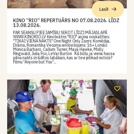
Lasīt
KINO “RIO” REPERTUĀRS NO 07.08.2026. LĪDZ
13.08.2026.
PAR SEANSU PIEEJAMĪBU SEKOT LĪDZI MĀJASLAPĀ
WWW.KINORIO.LV Kinoteātris "RIO" aicina noskatīties:
"TIKAI VIENA NAKTS" One Night Only Žanrs: Komēdija,
Drāma, Romantika Vecuma ierobežojums: 16+ Lomās:
Monica Barbaro, Callum Turner, Maya Hawke, Molly
Ringwald, Julia Fox, LeVar Burton Kā būtu, ja viena haosa
pilna nakts izrādītos labākais, kas ar tevi jebkad noticis?
Filmu “Anyone but You”...