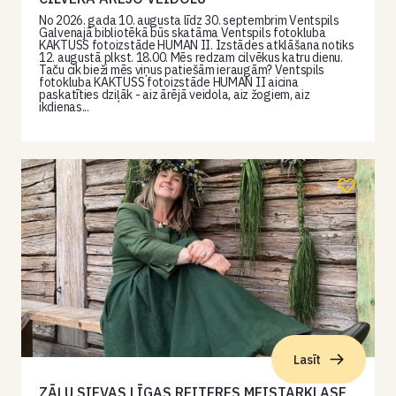
No 2026. gada 10. augusta līdz 30. septembrim Ventspils
Galvenajā bibliotēkā būs skatāma Ventspils fotokluba
KAKTUSS fotoizstāde HUMAN II. Izstādes atklāšana notiks
12. augustā plkst. 18.00. Mēs redzam cilvēkus katru dienu.
Taču cik bieži mēs viņus patiešām ieraugām? Ventspils
fotokluba KAKTUSS fotoizstāde HUMAN II aicina
paskatīties dziļāk - aiz ārējā veidola, aiz žogiem, aiz
ikdienas...
Lasīt
ZĀĻU SIEVAS LĪGAS REITERES MEISTARKLASE