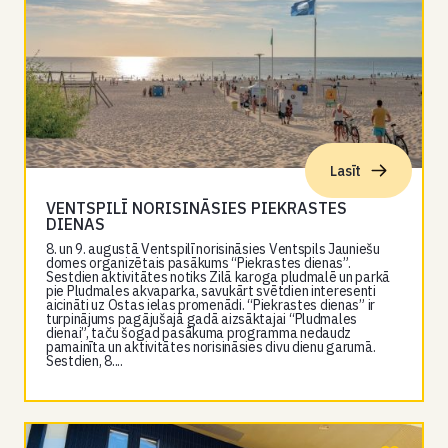
Lasīt
VENTSPILĪ NORISINĀSIES PIEKRASTES
DIENAS
8. un 9. augustā Ventspilī norisināsies Ventspils Jauniešu
domes organizētais pasākums “Piekrastes dienas”.
Sestdien aktivitātes notiks Zilā karoga pludmalē un parkā
pie Pludmales akvaparka, savukārt svētdien interesenti
aicināti uz Ostas ielas promenādi. “Piekrastes dienas” ir
turpinājums pagājušajā gadā aizsāktajai “Pludmales
dienai”, taču šogad pasākuma programma nedaudz
pamainīta un aktivitātes norisināsies divu dienu garumā.
Sestdien, 8....