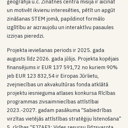
ģeogrāfija u.c. Zinātnes centra misija ir aicināt
un motivēt ikvienu interesēties, pētīt un apgūt
zināšanas STEM jomā, papildinot formālo
izglītību ar aizraujošu un interaktīvu pasaules
izziņas pieredzi.
Projekta ieviešanas periods ir 2025. gada
augusts līdz 2026. gada jūlijs. Projekta kopējais
finansējums ir EUR 137 591,72 no kuriem 90%
jeb EUR 123 832,54 ir Eiropas Jūrlietu,
zvejniecības un akvakultūras fonda atklātā
projektu iesnieguma atlases konkursa Rīcības
programmas zivsaimniecības attīstībai
2023.-2027. gadam pasākuma “Sabiedrības
virzītas vietējās attīstības stratēģiju īstenošana”
5. rīcības “EJZAF3: Vides resursu līdzsvarota