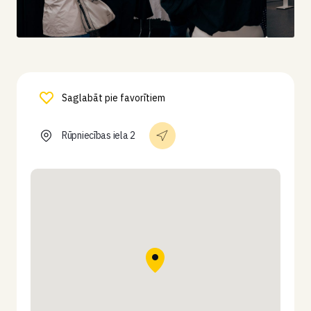
Saglabāt pie favorītiem
Rūpniecības iela 2