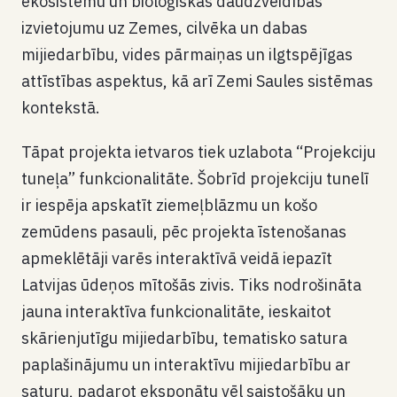
ekosistēmu un bioloģiskās daudzveidības
izvietojumu uz Zemes, cilvēka un dabas
mijiedarbību, vides pārmaiņas un ilgtspējīgas
attīstības aspektus, kā arī Zemi Saules sistēmas
kontekstā.
Tāpat projekta ietvaros tiek uzlabota “Projekciju
tuneļa” funkcionalitāte. Šobrīd projekciju tunelī
ir iespēja apskatīt ziemeļblāzmu un košo
zemūdens pasauli, pēc projekta īstenošanas
apmeklētāji varēs interaktīvā veidā iepazīt
Latvijas ūdeņos mītošās zivis. Tiks nodrošināta
jauna interaktīva funkcionalitāte, ieskaitot
skārienjutīgu mijiedarbību, tematisko satura
paplašinājumu un interaktīvu mijiedarbību ar
saturu, padarot eksponātu vēl saistošāku un