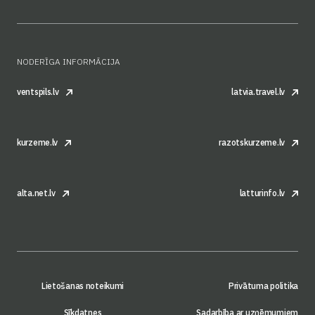
NODERĪGA INFORMĀCIJA
ventspils.lv
latvia.travel.lv
kurzeme.lv
razotskurzeme.lv
alta.net.lv
latturinfo.lv
Lietošanas noteikumi
Privātuma politika
Sīkdatnes
Sadarbība ar uzņēmumiem