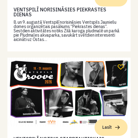
VENTSPILĪ NORISINĀSIES PIEKRASTES
DIENAS
8. un 9. augustā Ventspilī norisināsies Ventspils Jauniešu
domes organizētais pasākums “Piekrastes dienas”.
Sestdien aktivitātes notiks Zilā karoga pludmalē un parkā
pie Pludmales akvaparka, savukārt svētdien interesenti
aicināti uz Ostas…
Lasīt