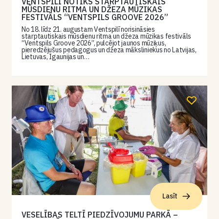
VENTSPILĪ NOTIKS STARPTAUTISKAIS
MŪSDIENU RITMA UN DŽEZA MŪZIKAS
FESTIVĀLS “VENTSPILS GROOVE 2026”
No 18. līdz 21. augustam Ventspilī norisināsies
starptautiskais mūsdienu ritma un džeza mūzikas festivāls
“Ventspils Groove 2026”, pulcējot jaunos mūziķus,
pieredzējušus pedagogus un džeza māksliniekus no Latvijas,
Lietuvas, Igaunijas un…
Lasīt
VESELĪBAS TELTĪ PIEDZĪVOJUMU PARKĀ –