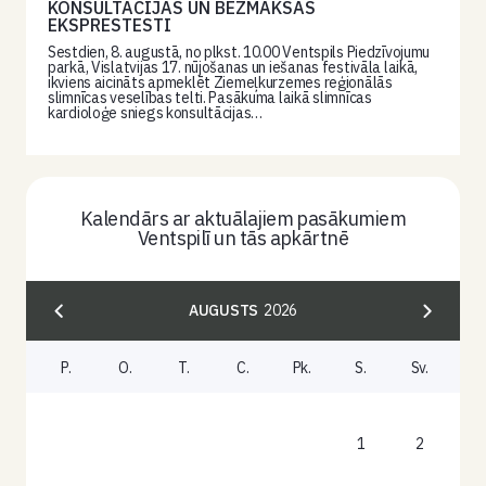
KONSULTĀCIJAS UN BEZMAKSAS
EKSPRESTESTI
Sestdien, 8. augustā, no plkst. 10.00 Ventspils Piedzīvojumu
parkā, Vislatvijas 17. nūjošanas un iešanas festivāla laikā,
ikviens aicināts apmeklēt Ziemeļkurzemes reģionālās
slimnīcas veselības telti. Pasākuma laikā slimnīcas
kardioloģe sniegs konsultācijas…
Kalendārs ar aktuālajiem pasākumiem
Ventspilī un tās apkārtnē
AUGUSTS
2026
P.
O.
T.
C.
Pk.
S.
Sv.
1
2