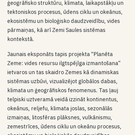
ģeogrāfisko struktūru, klimata, laikapstākļu un
tektoniskos procesus, ūdens ciklu un okeānus,
ekosistēmu un bioloģisko daudzveidību, vides
pārmaiņas, kā arī Zemi Saules sistēmas
kontekstā.
Jaunais eksponāts tapis projekta “Planēta
Zeme: vides resursu ilgtspējīga izmantošana”
ietvaros un tas skaidro Zemes kā dinamiskas
sistēmas uzbūvi, vizualizējot globālos dabas,
klimata un ģeogrāfiskos fenomenus. Tas ļauj
telpiski uztveramā veidā izzināt kontinentus,
okeānus, reljefu, klimata joslas, sezonālās
izmaiņas, litosfēras plāksnes, vulkānismu,
zemestrīces, ūdens ciklu un okeānu procesus,