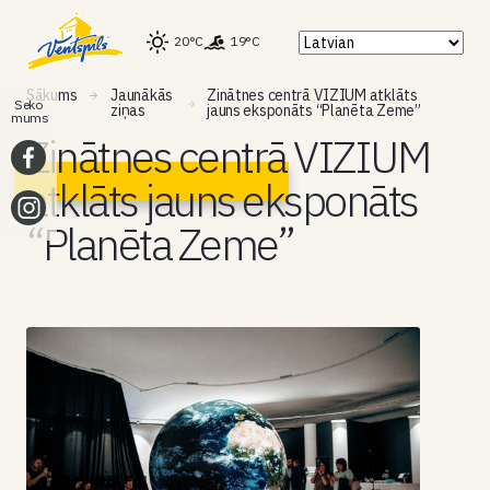
20°C
19°C
Sākums
Jaunākās
Zinātnes centrā VIZIUM atklāts
Seko
ziņas
jauns eksponāts “Planēta Zeme”
mums
Zinātnes centrā VIZIUM
atklāts jauns eksponāts
“Planēta Zeme”