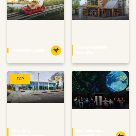
Ventspils Galvenā
Piedzīvojumu parks
bibliotēka
TOP
Gāliņciema
Jaunrades nama