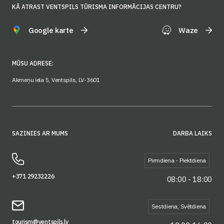
KĀ ATRAST VENTSPILS TŪRISMA INFORMĀCIJAS CENTRU?
Google karte
Waze
MŪSU ADRESE:
Akmeņu iela 5, Ventspils, LV-3601
SAZINIES AR MUMS
DARBA LAIKS
Pirmdiena - Piektdiena
+371 29232226
08:00 - 18:00
Sestdiena, Svētdiena
tourism@ventspils.lv