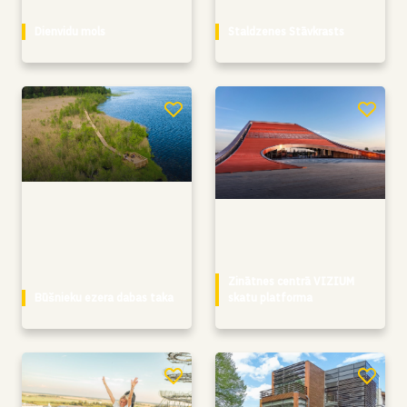
Dienvidu mols
Staldzenes Stāvkrasts
Zinātnes centrā VIZIUM
Būšnieku ezera dabas taka
skatu platforma