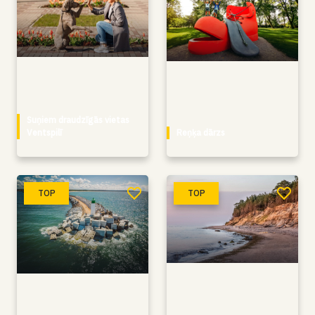
Atlasīt
Suņiem draudzīgās vietas
Ventspilī
Reņķa dārzs
TOP
TOP