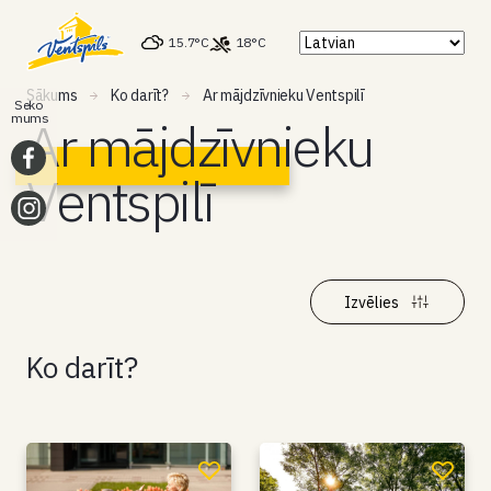
15.7°C
18°C
Sākums
Ko darīt?
Ar mājdzīvnieku Ventspilī
Seko
mums
Ar mājdzīvnieku
Ventspilī
Izvēlies
Ko darīt?