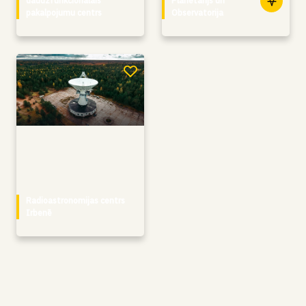
daudzfunkcionālais
Planetārijs un
pakalpojumu centrs
Observatorija
Radioastronomijas centrs
Irbenē