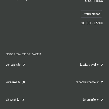
10:00-16:00
Svētku dienas
10:00 - 15:00
NODERĪGA INFORMĀCIJA
ventspils.lv
latvia.travel.lv
kurzeme.lv
razotskurzeme.lv
alta.net.lv
latturinfo.lv