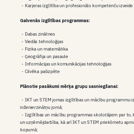
Karjeras izglītība un profesionālo kompetenču izveide
Galvenās izglītības programmas:
Dabas zinātnes
Viedās tehnoloģijas
Fizika un matemātika
Ģeogrāfija un pasaule
Informācijas un komunikācijas tehnoloģijas
Cilvēka pašizpēte
Plānotie pasākumi mērķa grupu sasniegšanai:
IKT un STEM jomas izglītības un mācību programmu izs
inženierzinātņu jomā;
Izglītības un mācību programmas skolotājiem par to, kā 
un uzņēmējdarbība, kā arī IKT un STEM priekšmetu apmācī
kopumā;