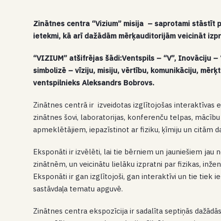
Zinātnes centra “Vizium” misija – saprotami stāstīt p
ietekmi, kā arī dažādām mērķauditorijām veicināt izpr
“VIZIUM” atšifrējas šādi:Ventspils – “V”, Inovāciju –
simbolizē – vīziju, misiju, vērtību, komunikāciju, mērķt
ventspilnieks Aleksandrs Bobrovs.
Zinātnes centrā ir izveidotas izglītojošas interaktīvas 
zinātnes šovi, laboratorijas, konferenču telpas, mācīb
apmeklētājiem, iepazīstinot ar fiziku, ķīmiju un citām
Eksponāti ir izvēlēti, lai tie bērniem un jauniešiem ja
zinātnēm, un veicinātu lielāku izpratni par fizikas, inž
Eksponāti ir gan izglītojoši, gan interaktīvi un tie tiek
sastāvdaļa tematu apguvē.
Zinātnes centra ekspozīcija ir sadalīta septiņās dažādās 