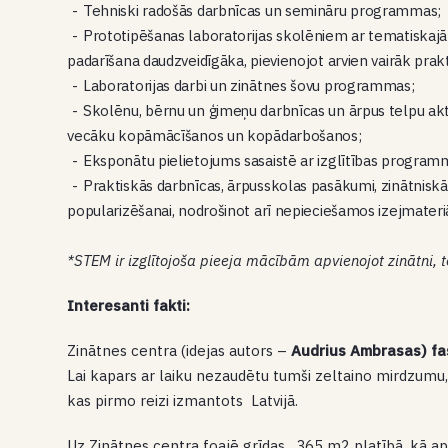
Tehniski radošās darbnīcas un semināru programmas;
Prototipēšanas laboratorijas skolēniem ar tematisk
padarīšana daudzveidīgāka, pievienojot arvien vairāk prakt
Laboratorijas darbi un zinātnes šovu programmas;
Skolēnu, bērnu un ģimeņu darbnīcas un ārpus telpu aktiv
vecāku kopāmācīšanos un kopādarbošanos;
Eksponātu pielietojums sasaistē ar izglītības progr
Praktiskās darbnīcas, ārpusskolas pasākumi, zinātnis
popularizēšanai, nodrošinot arī nepieciešamos izejmateri
*STEM ir izglītojoša pieeja mācībām apvienojot zinātni, t
Interesanti fakti:
Zinātnes centra (idejas autors –
Audrius Ambrasas) fa
Lai kapars ar laiku nezaudētu tumši zeltaino mirdzumu
kas pirmo reizi izmantots Latvijā.
Uz Zinātnes centra foajē grīdas, 365 m2 platībā, kā ap