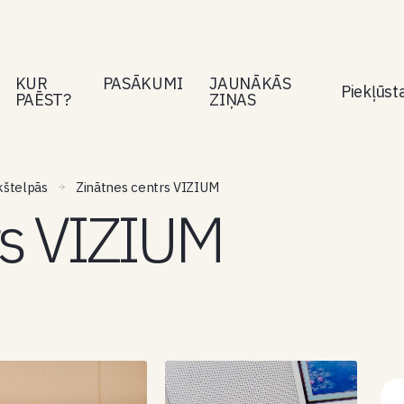
KUR
PASĀKUMI
JAUNĀKĀS
Piekļūs
PAĒST?
ZIŅAS
kštelpās
Zinātnes centrs VIZIUM
rs VIZIUM