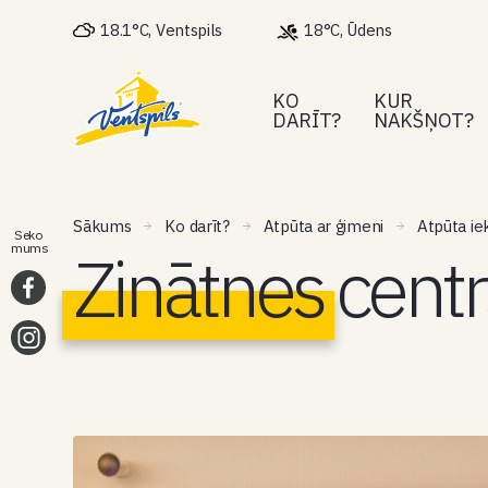
18.1°C, Ventspils
18°C, Ūdens
KO
KUR
DARĪT?
NAKŠŅOT?
Sākums
Ko darīt?
Atpūta ar ģimeni
Atpūta ie
Seko
Zinātnes cent
mums