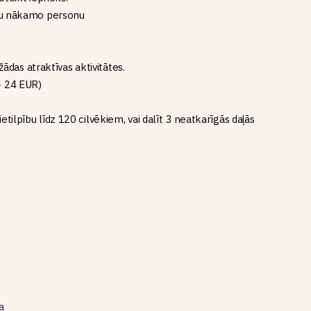
ru nākamo personu
s
ādas atraktīvas aktivitātes.
 24 EUR)
s
ietilpību līdz 120 cilvēkiem, vai dalīt 3 neatkarīgās daļās
a