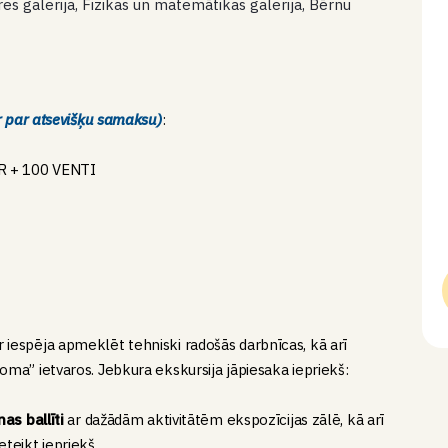
res galerija, Fizikas un matemātikas galerija, Bērnu
r par atsevišķu samaksu)
:
UR + 100 VENTI
 iespēja apmeklēt tehniski radošās darbnīcas, kā arī
oma” ietvaros. Jebkura ekskursija jāpiesaka iepriekš:
as ballīti
ar dažādām aktivitātēm ekspozīcijas zālē, kā arī
teikt iepriekš.