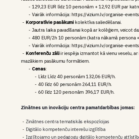
129,23 EUR līdz 10 personām + 12,92 EUR par kat
Vairāk informācija: https://vizium.lv/organise-event
Korporatīvie pasākumi
kolektīva saliedēšanai.
Jautra laika pavadīšanai kopā ar kolēģiem, veicot daž
480 EUR/2h 10 personām (katra nākamā persona +
Vairāk informācija: https://vizium.lv/organise-event
Konferenču zāli
ir iespēja izmantot kā vienu veselu, ar 
mazākiem pasākumu formātiem.
Cenas
:
Līdz Līdz 40 personām 132,06 EUR/h.
40 līdz 60 personām 264,11 EUR/h.
60 līdz 120 personām 396,17 EUR/h.
Zinātnes un inovāciju centra pamatdarbības jomas:
Zinātnes centra tematiskās ekspozīcijas
Digitālo kompetenču interešu izglītība
Izglītojamo un pedagogu digitālo kompetenču attīstīb