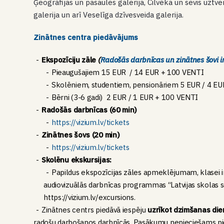
Ģeogrāfijas un pasaules galerija, Cilvēka un sevis uztve
galerija un arī Veselīga dzīvesveida galerija.
Zinātnes centra piedāvājums
Ekspozīciju zāle
(
Radošās darbnīcas un zinātnes šovi i
Pieaugušajiem 15 EUR / 14 EUR + 100 VENTI
Skolēniem, studentiem, pensionāriem 5 EUR / 4 E
Bērni (3-6 gadi) 2 EUR / 1 EUR + 100 VENTI
Radošās darbnīcas (60 min)
https://vizium.lv/tickets
Zinātnes šovs (20 min)
https://vizium.lv/tickets
Skolēnu ekskursijas:
Papildus ekspozīcijas zāles apmeklējumam, klasei ir
audiovizuālās darbnīcas programmas “Latvijas skolas s
https://vizium.lv/excursions.
Zinātnes centrs piedāvā iespēju
uzrīkot dzimšanas dien
radošu darbošanos darbnīcās. Pasākumu nepieciešams pie