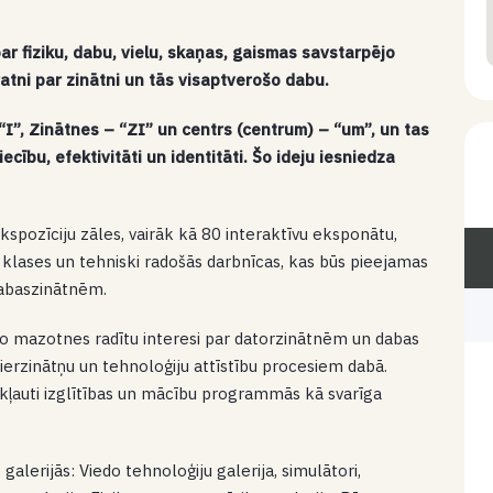
ar fiziku, dabu, vielu, skaņas, gaismas savstarpējo
atni par zinātni un tās visaptverošo dabu.
 “I”, Zinātnes – “ZI” un centrs (centrum) – “um”, un tas
iecību, efektivitāti un identitāti. Šo ideju iesniedza
ekspozīciju zāles, vairāk kā 80 interaktīvu eksponātu,
u klases un tehniski radošās darbnīcas, kas būs pieejamas
 dabaszinātnēm.
u no mazotnes radītu interesi par datorzinātnēm un dabas
enierzinātņu un tehnoloģiju attīstību procesiem dabā.
 iekļauti izglītības un mācību programmās kā svarīga
galerijās: Viedo tehnoloģiju galerija, simulātori,