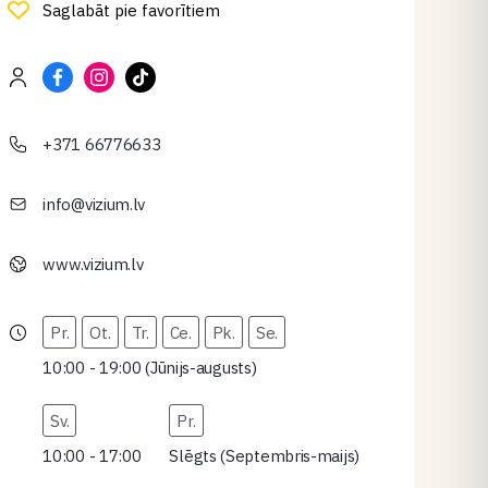
Saglabāt pie favorītiem
+371 66776633
info@vizium.lv
www.vizium.lv
Pr.
Ot.
Tr.
Ce.
Pk.
Se.
10:00 - 19:00 (Jūnijs-augusts)
Sv.
Pr.
10:00 - 17:00
Slēgts (Septembris-maijs)