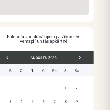
Kalendārs ar aktuālajiem pasākumiem
Ventspilī un tās apkārtnē
AUGUSTS
2026
P.
O.
T.
C.
Pk.
S.
Sv.
1
2
3
4
5
6
7
8
9