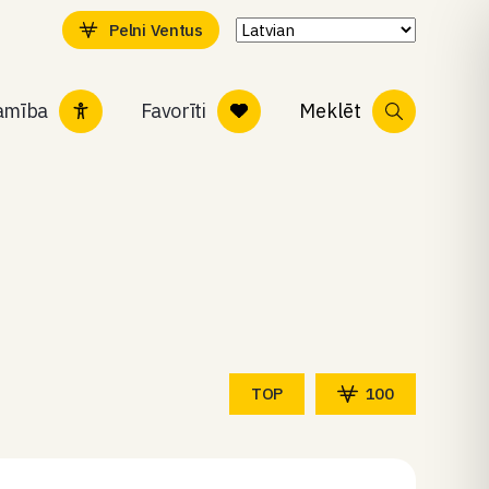
Pelni Ventus
tamība
Favorīti
Meklēt
TOP
100