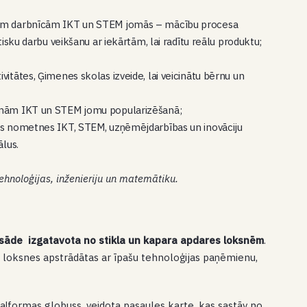
ajām darbnīcām IKT un STEM jomās – mācību procesa
isku darbu veikšanu ar iekārtām, lai radītu reālu produktu;
itātes, Ģimenes skolas izveide, lai veicinātu bērnu un
ammām IKT un STEM jomu popularizēšanā;
kās nometnes IKT, STEM, uzņēmējdarbības un inovāciju
ālus.
ehnoloģijas, inženieriju un matemātiku.
sāde izgatavota no stikla un kapara apdares loksnēm
.
, loksnes apstrādātas ar īpašu tehnoloģijas paņēmienu,
aļformas globuss, veidota pasaules karte, kas sastāv no