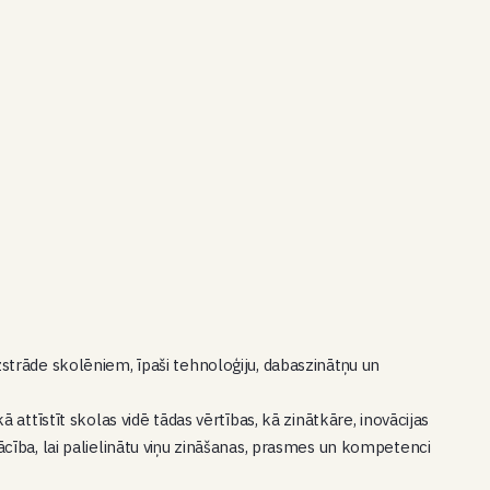
trāde skolēniem, īpaši tehnoloģiju, dabaszinātņu un
attīstīt skolas vidē tādas vērtības, kā zinātkāre, inovācijas
ba, lai palielinātu viņu zināšanas, prasmes un kompetenci