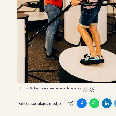
Foto autors
Ventspils Tūrisma informācijas centra foto arhīvs
Dalīties sociālajos medijos