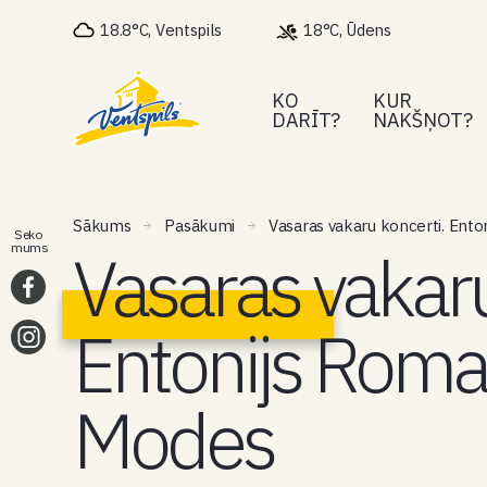
18.8°C, Ventspils
18°C, Ūdens
KO
KUR
DARĪT?
NAKŠŅOT?
Sākums
Pasākumi
Vasaras vakaru koncerti. Ent
Seko
Vasaras vakaru
mums
Entonijs Roma
Modes