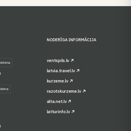
S
NODERĪGA INFORMĀCIJA
ventspils.lv
ktdiena
latvia.travel.lv
0
kurzeme.lv
tdiena
razotskurzeme.lv
alta.net.lv
latturinfo.lv
0