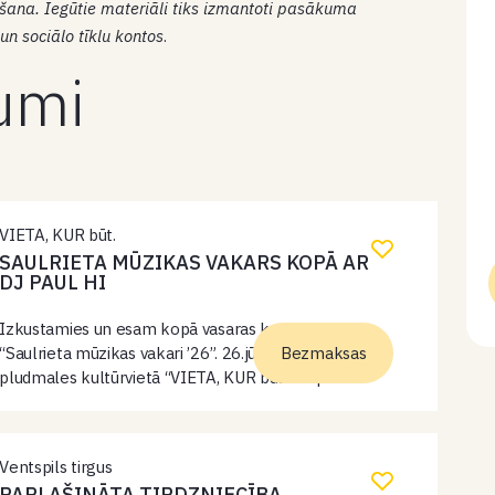
ana. Iegūtie materiāli tiks izmantoti pasākuma
un sociālo tīklu kontos
.
kumi
VIETA, KUR būt.
SAULRIETA MŪZIKAS VAKARS KOPĀ AR
DJ PAUL HI
Izkustamies un esam kopā vasaras koncertcikla
“Saulrieta mūzikas vakari ’26”. 26.jūnijā plkst. 20:00
Bezmaksas
pludmales kultūrvietā “VIETA, KUR būt.” kopā ar
diskžokeju DJ Paul hi. DJ Paul Hi ir elektroniskās
mūzikas dīdžejs, kura skanējumu raksturo silta,…
Ventspils tirgus
PAPLAŠINĀTA TIRDZNIECĪBA