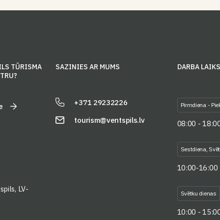
ILS TŪRISMA
SAZINIES AR MUMS
DARBA LAIK
NTRU?
+371 29232226
Pirmdiena - Pie
e
tourism@ventspils.lv
08:00 - 18:0
Sestdiena, Svē
10:00-16:00
pils, LV-
Svētku dienas
10:00 - 15:0