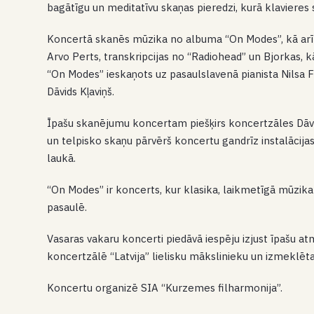
bagātīgu un meditatīvu skaņas pieredzi, kurā klavieres 
Koncertā skanēs mūzika no albuma “On Modes”, kā arī ī
Arvo Perts, transkripcijas no “Radiohead” un Bjorkas, 
“On Modes” ieskaņots uz pasaulslavenā pianista Nilsa 
Dāvids Kļaviņš.
Īpašu skanējumu koncertam piešķirs koncertzāles Dāvid
un telpisko skaņu pārvērš koncertu gandrīz instalācijas
laukā.
“On Modes” ir koncerts, kur klasika, laikmetīgā mūzika 
pasaulē.
Vasaras vakaru koncerti piedāvā iespēju izjust īpašu at
koncertzālē “Latvija” lielisku mākslinieku un izmeklēt
Koncertu organizē SIA “Kurzemes filharmonija”.