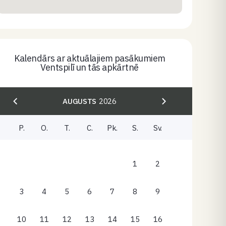
Kalendārs ar aktuālajiem pasākumiem
Ventspilī un tās apkārtnē
AUGUSTS
2026
P.
O.
T.
C.
Pk.
S.
Sv.
1
2
3
4
5
6
7
8
9
10
11
12
13
14
15
16