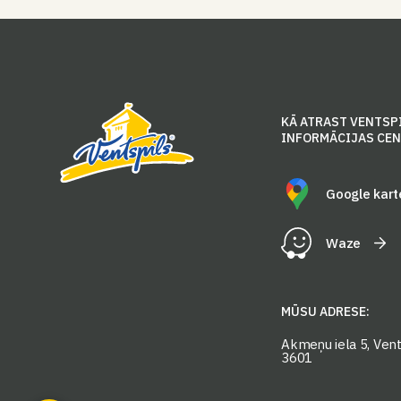
KĀ ATRAST VENTSP
INFORMĀCIJAS CE
Google kart
Waze
MŪSU ADRESE:
Akmeņu iela 5, Vents
3601