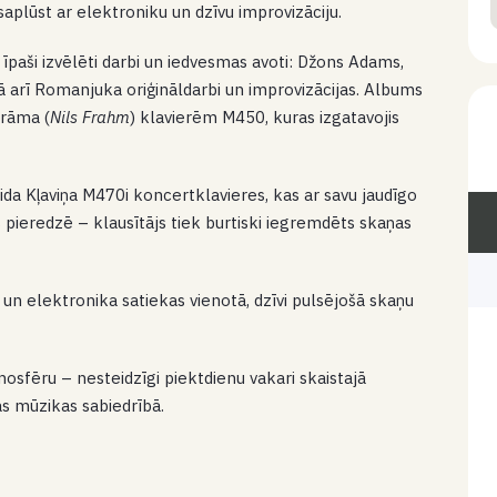
saplūst ar elektroniku un dzīvu improvizāciju.
paši izvēlēti darbi un iedvesmas avoti: Džons Adams,
kā arī Romanjuka oriģināldarbi un improvizācijas. Albums
Frāma (
Nils Frahm
) klavierēm M450, kuras izgatavojis
a Kļaviņa M470i koncertklavieres, kas ar savu jaudīgo
 pieredzē – klausītājs tiek burtiski iegremdēts skaņas
un elektronika satiekas vienotā, dzīvi pulsējošā skaņu
mosfēru – nesteidzīgi piektdienu vakari skaistajā
as mūzikas sabiedrībā.