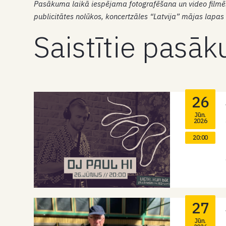
Pasākuma laikā iespējama fotografēšana un video filmēš
publicitātes nolūkos, koncertzāles “Latvija” mājas lapas 
Saistītie pasā
26
Jūn.
2026
20:00
27
Jūn.