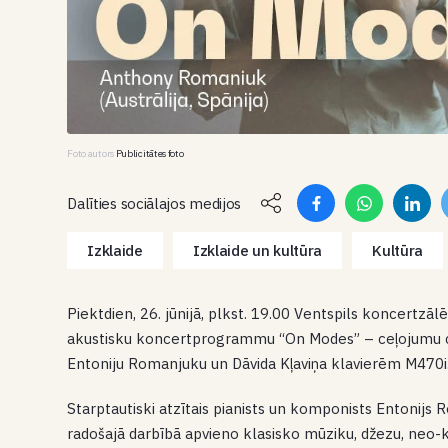
Foto autors
Publicitātes foto
Dalīties sociālajos medijos
Izklaide
Izklaide un kultūra
Kultūra
Piektdien, 26. jūnijā, plkst. 19.00 Ventspils koncertzālē 
akustisku koncertprogrammu “On Modes” – ceļojumu cau
Entoniju Romanjuku un Dāvida Kļaviņa klavierēm M470i
Starptautiski atzītais pianists un komponists Entonijs 
radošajā darbībā apvieno klasisko mūziku, džezu, neo