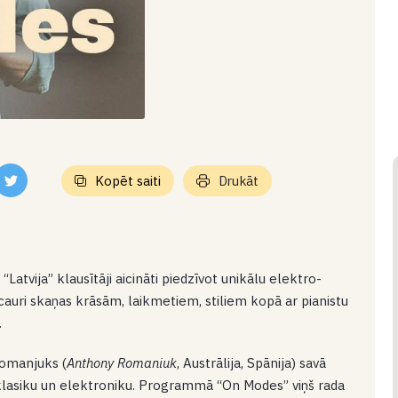
Kopēt saiti
Drukāt
“Latvija” klausītāji aicināti piedzīvot unikālu elektro-
ri skaņas krāsām, laikmetiem, stiliem kopā ar pianistu
.
Romanjuks (
Anthony Romaniuk
, Austrālija, Spānija) savā
-klasiku un elektroniku. Programmā “On Modes” viņš rada