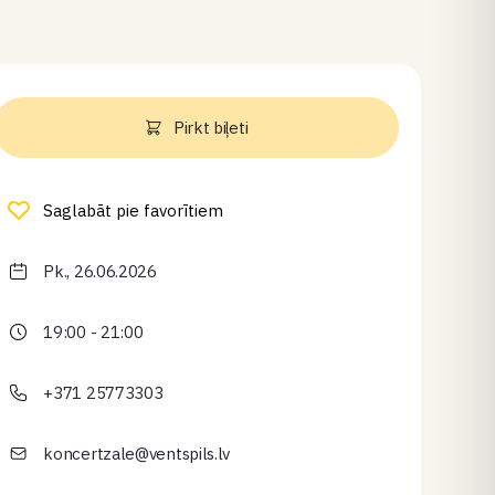
Pirkt biļeti
Saglabāt pie favorītiem
Pk., 26.06.2026
19:00 - 21:00
+371 25773303
koncertzale@ventspils.lv