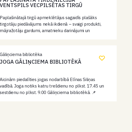
VENTSPILS VECPILSĒTAS TIRGŪ
Paplašinātajā tirgū apmeklētājus sagaidīs plašāks
tirgotāju piedāvājums nekā ikdienā – svaigi produkti,
mājražotāju gardumi, amatnieku darinājumi un
sezonas preces. Tā būs iespēja vienuviet atrast gan
praktiskas lietas ikdienai, gan baudīt rosīgo
Vecpilsētas tirgus atmosfēru.
Gāliņciema bibliotēka
JOGA GĀLIŅCIEMA BIBLIOTĒKĀ
Aicinām piedalīties jogas nodarbībā Elīnas Siliņas
vadībā. Joga notiks katru trešdienu no plkst. 17.45 un
sestdienu no plkst. 9.00 Gāliņciema bibliotēkā. 📌
Jogas nodarbības ir atvērtas ikvienam – gan
iesācējiem, gan tiem, kuri praktizē jau ilgāku…