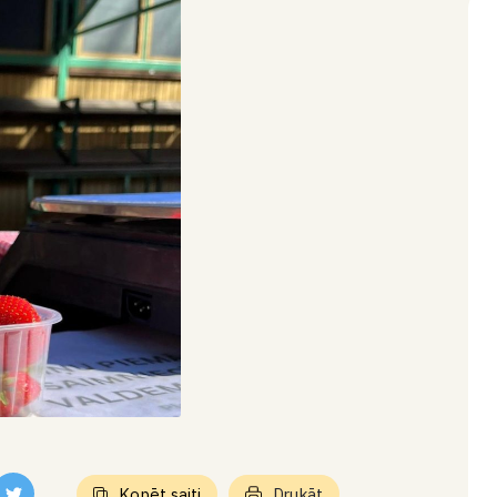
Kopēt saiti
Drukāt