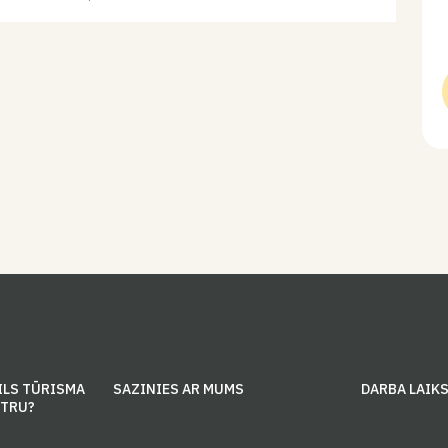
trusīšus un aitas! Smiltnieku māja – Atdali baltās
pupiņas no brūnajām…
ILS TŪRISMA
SAZINIES AR MUMS
DARBA LAIK
NTRU?