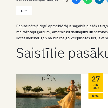
Cits
Paplašinātajā tirgū apmeklētājus sagaidīs plašāks tirgo
mājražotāju gardumi, amatnieku darinājumi un sezonas p
lietas ikdienai, gan baudīt rosīgo Vecpilsētas tirgus at
Saistītie pasā
27
Jūn.
2026
09:00