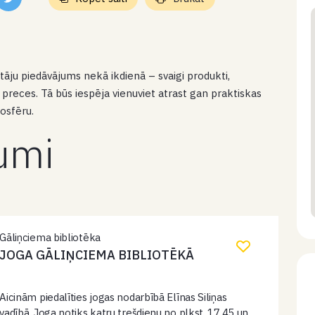
tāju piedāvājums nekā ikdienā – svaigi produkti,
reces. Tā būs iespēja vienuviet atrast gan praktiskas
mosfēru.
kumi
Gāliņciema bibliotēka
JOGA GĀLIŅCIEMA BIBLIOTĒKĀ
Aicinām piedalīties jogas nodarbībā Elīnas Siliņas
vadībā. Joga notiks katru trešdienu no plkst. 17.45 un