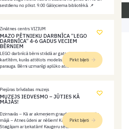
sestdienu no plkst. 9.00 Gāliņciema bibliotēkā. 📌
Jogas nodarbības ir atvērtas ikvienam – gan
iesācējiem, gan tiem, kuri praktizē jau ilgāku…
Zinātnes centrs VIZIUM
MAZO PĒTNIEKU DARBNĪCA “LEGO
DARBNĪCA” 4-6 GADUS VECIEM
BĒRNIEM
LEGO darbnīcā bērni strādā ar gatavām būvēšanas
kartītēm, kurās attēlots modelis, kas jāuzbūvē pēc
Pirkt biļeti
parauga. Bērni uzmanīgi aplūko attēlu un cenšas
atkārtot redzamo, izvēloties atbilstošās detaļas,
krāsas un to izvietojumu. Šāda aktivitāte attīsta
uzmanību, loģisko…
Piejūras brīvdabas muzejs
MUZEJS IEDVESMO – JŪTIES KĀ
MĀJĀS!
Dzirnavās – Kā ar akmeņiem graudus berza? Lībiešu
mājā – Atnes ūdeni ar nēšiem! Kaugeru sētā –
Pirkt biļeti
Staigājam ar ķekatām! Kaugeru sēta – Pabaro