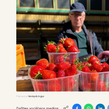
Foto autors
Ventspils tirgus
Dalīties sociālajos medijos