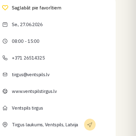
Saglabāt pie favorītiem
Se., 27.06.2026
08:00 - 15:00
+371 26514325
tirgus@ventspils.lv
www.ventspilstirgus.lv
Ventspils tirgus
Tirgus laukums, Ventspils, Latvija