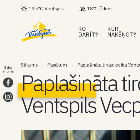
19.5°C, Ventspils
18°C, Ūdens
KO
KUR
DARĪT?
NAKŠŅOT?
Sākums
Pasākumi
Paplašināta tirdzniecība Vents
Seko
Paplašināta ti
mums
Ventspils Vecpi