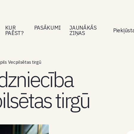
KUR
PASĀKUMI
JAUNĀKĀS
Piekļūs
PAĒST?
ZIŅAS
pils Vecpilsētas tirgū
rdzniecība
lsētas tirgū