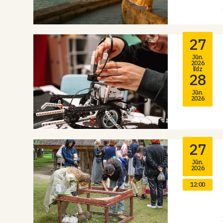
27
Jūn.
2026
līdz
28
Jūn.
2026
27
Jūn.
2026
12:00