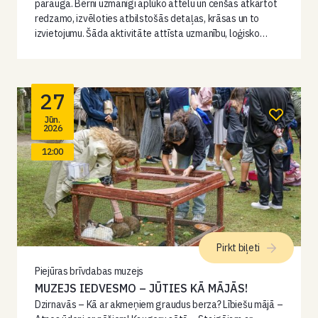
parauga. Bērni uzmanīgi aplūko attēlu un cenšas atkārtot
redzamo, izvēloties atbilstošās detaļas, krāsas un to
izvietojumu. Šāda aktivitāte attīsta uzmanību, loģisko…
27
Jūn.
2026
12:00
Pirkt biļeti
Piejūras brīvdabas muzejs
MUZEJS IEDVESMO – JŪTIES KĀ MĀJĀS!
Dzirnavās – Kā ar akmeņiem graudus berza? Lībiešu mājā –