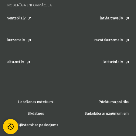
NODERĪGA INFORMĀCIJA
ventspils.lv
latvia.travel.lv
kurzeme.lv
razotskurzeme.lv
alta.net.lv
latturinfo.lv
Lietošanas noteikumi
Privātuma politika
Sīkdatnes
Sadarbība ar uzņēmumiem
Piekļūstamības paziņojums