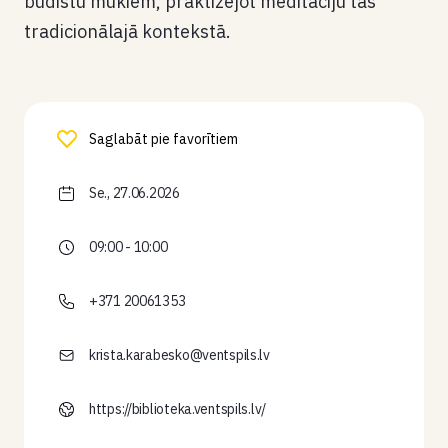
budistu mūkiem, praktizējot meditāciju tās
tradicionālajā kontekstā.
Saglabāt pie favorītiem
Se., 27.06.2026
09:00 - 10:00
+371 20061353
krista.karabesko@ventspils.lv
https://biblioteka.ventspils.lv/