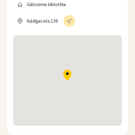
Gāliņciema bibliotēka
Kuldīgas iela 138