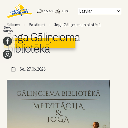
15.6°C
18°C
Sākums
Pasākumi
Joga Gāliņciema bibliotēkā
Seko
mums
Joga Gāliņciema
bibliotēkā
Se., 27.06.2026