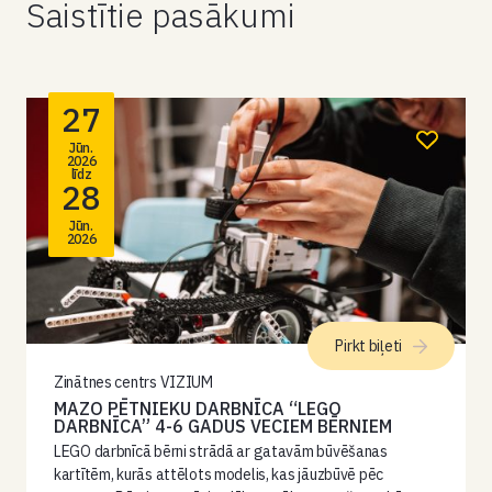
Saistītie pasākumi
27
Jūn.
2026
līdz
28
Jūn.
2026
Pirkt biļeti
Zinātnes centrs VIZIUM
MAZO PĒTNIEKU DARBNĪCA “LEGO
DARBNĪCA” 4-6 GADUS VECIEM BĒRNIEM
LEGO darbnīcā bērni strādā ar gatavām būvēšanas
kartītēm, kurās attēlots modelis, kas jāuzbūvē pēc