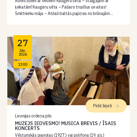
Atnes ūdeni ar nēšiem! Kaugeru sētā – Staigājam ar
ķekatām! Kaugeru sēta – Pabaro trusīšus un aitas!
Smiltnieku māja – Atdali baltās pupiņas no brūnajām…
27
Jūn.
2026
13:00
Pirkt biļeti
Livonijas ordeņa pils
MUZEJS IEDVESMO! MUSICA BREVIS / ĪSAIS
KONCERTS
Vēsturiskās pianolas (1927.) vai polifona (19. gs.)