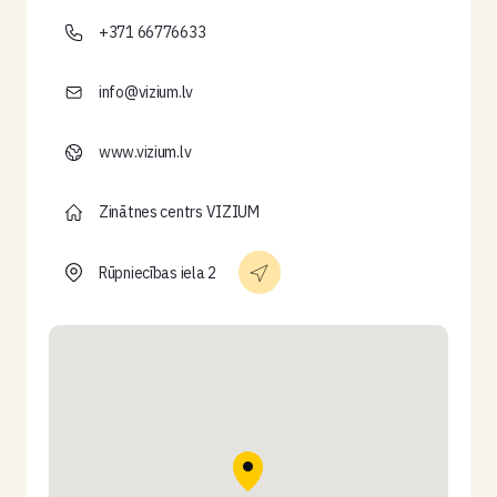
+371 66776633
info@vizium.lv
www.vizium.lv
Zinātnes centrs VIZIUM
Rūpniecības iela 2