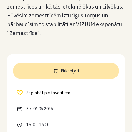
zemestrīces un kā tās ietekmē ēkas un cilvēkus.
Būvēsim zemestrīcēm izturīgus torņus un
pārbaudīsim to stabilitāti ar VIZIUM eksponātu
“Zemestrīce”.
Pirkt biļeti
Saglabāt pie favorītiem
Se., 06.06.2026
15:00 - 16:00