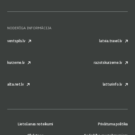
NODERĪGA INFORMĀCIJA
ventspils.lv
latvia.travel.lv
kurzeme.lv
razotskurzeme.lv
alta.net.lv
latturinfo.lv
Lietošanas noteikumi
Privātuma politika