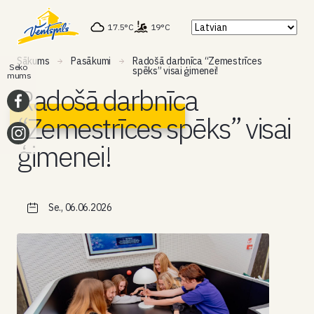
17.5°C
19°C
Sākums
Pasākumi
Radošā darbnīca “Zemestrīces
Seko
spēks” visai ģimenei!
mums
Radošā darbnīca
“Zemestrīces spēks” visai
ģimenei!
Se., 06.06.2026