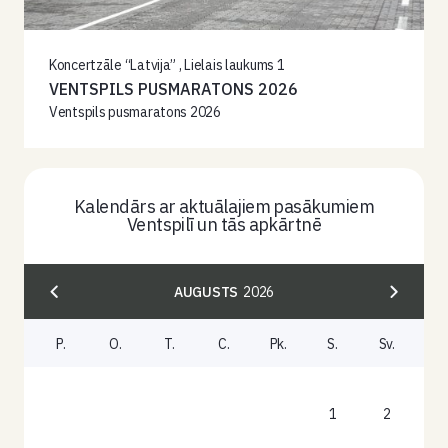
Koncertzāle “Latvija” , Lielais laukums 1
VENTSPILS PUSMARATONS 2026
Ventspils pusmaratons 2026
Kalendārs ar aktuālajiem pasākumiem
Ventspilī un tās apkārtnē
AUGUSTS
2026
P.
O.
T.
C.
Pk.
S.
Sv.
1
2