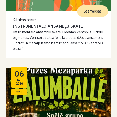
Bezmaksas
Kultūras centrs
INSTRUMENTĀLO ANSAMBĻU SKATE
Instrumentālo ansambļu skate. Piedalās Ventspils Junioru
bigmends, Ventspils saksafonu kvartets, džeza ansamblis
“Intro” un metālpūšamo instrumentu ansamblis “Ventspils
brass”
06
Jūn.
2026
22:00