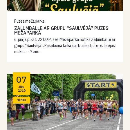
Puzes mežaparks
ZAĻUMBALLE AR GRUPU “SAULVĒJĀ” PUZES
MEŽAPARKĀ
6. jūnijā plkst. 22.00 Puzes Mežaparkā notiks Zaļumballe ar
grupu “Saulvējā”. Pasākuma laikā darbosies bufete. Ieejas
maksa – 7 eiro.
07
Jūn.
2026
10:00