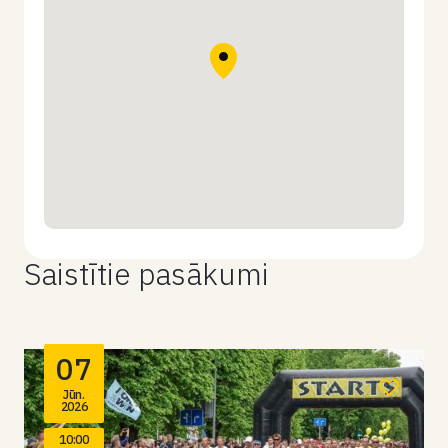
Saistītie pasākumi
07
Jūn.
2026
10:00