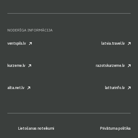
NODERĪGA INFORMĀCIJA
ventspils.lv
latvia.travel.lv
kurzeme.lv
razotskurzeme.lv
alta.net.lv
latturinfo.lv
Lietošanas noteikumi
Privātuma politika