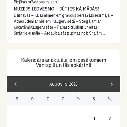
Piejūras brīvdabas muzejs
MUZEJS IEDVESMO – JŪTIES KĀ MĀJĀS!
Dzirnavās – Kā ar akmeņiem graudus berza? Lībiešu mājā –
Atnes ūdeni ar nēšiem! Kaugeru sētā – Staigājam ar
ķekatām! Kaugeru sēta – Pabaro trusīšus un aitas!
Smiltnieku māja – Atdali baltās pupiņas no brūnajām…
Kalendārs ar aktuālajiem pasākumiem
Ventspilī un tās apkārtnē
AUGUSTS
2026
P.
O.
T.
C.
Pk.
S.
Sv.
1
2