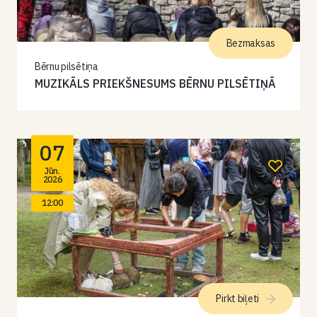
Bezmaksas
Bērnu pilsētiņa
MUZIKĀLS PRIEKŠNESUMS BĒRNU PILSĒTIŅĀ
07
Jūn.
2026
12:00
Pirkt biļeti