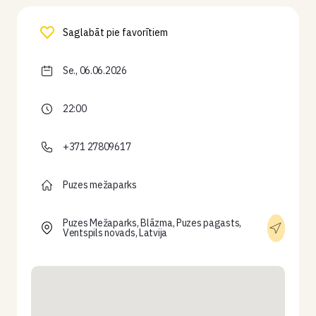
Saglabāt pie favorītiem
Se., 06.06.2026
22:00
+371 27809617
Puzes mežaparks
Puzes Mežaparks, Blāzma, Puzes pagasts,
Ventspils novads, Latvija