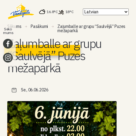
16.8°C
18°C
Sākums
Pasākumi
Zaļumballe ar grupu “Saulvējā” Puzes
Seko
mežaparkā
mums
Zaļumballe ar grupu
“Saulvējā” Puzes
mežaparkā
Se., 06.06.2026