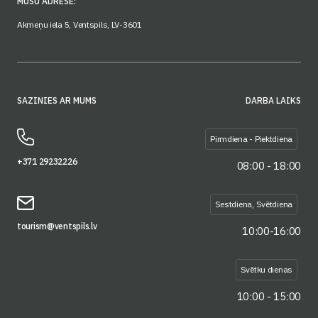
MŪSU ADRESE:
Akmeņu iela 5, Ventspils, LV-3601
SAZINIES AR MUMS
DARBA LAIKS
Pirmdiena - Piektdiena
+371 29232226
08:00 - 18:00
Sestdiena, Svētdiena
tourism@ventspils.lv
10:00-16:00
Svētku dienas
10:00 - 15:00