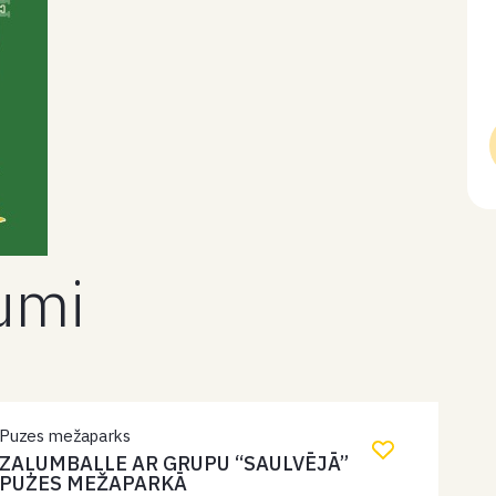
kumi
Puzes mežaparks
ZAĻUMBALLE AR GRUPU “SAULVĒJĀ”
PUZES MEŽAPARKĀ