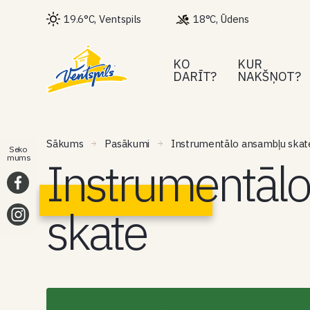
19.6°C, Ventspils
18°C, Ūdens
KO
KUR
DARĪT?
NAKŠŅOT?
Sākums
Pasākumi
Instrumentālo ansambļu skat
Seko
Instrumentāl
mums
skate