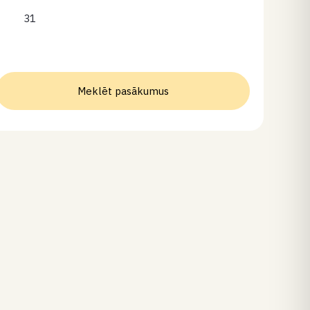
31
Meklēt pasākumus