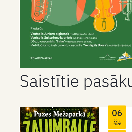
Saistītie pasā
06
Jūn.
2026