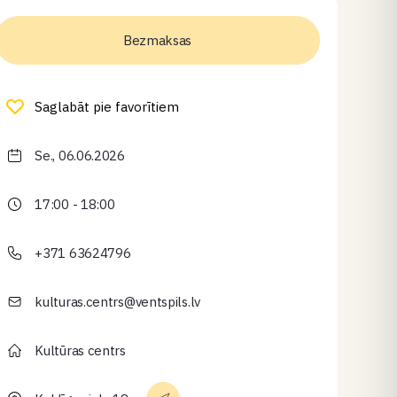
Bezmaksas
Saglabāt pie favorītiem
Se., 06.06.2026
17:00 - 18:00
+371 63624796
kulturas.centrs@ventspils.lv
Kultūras centrs