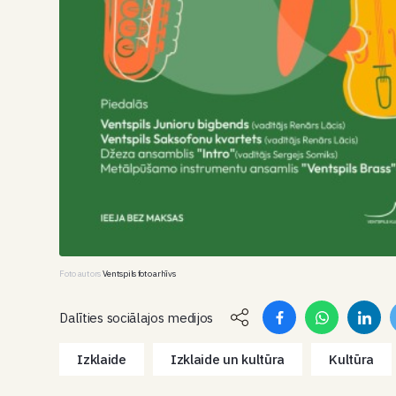
Foto autors
Ventspils foto arhīvs
Dalīties sociālajos medijos
Izklaide
Izklaide un kultūra
Kultūra