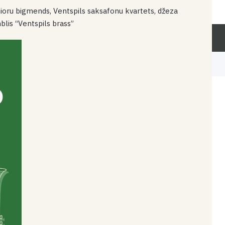
ioru bigmends, Ventspils saksafonu kvartets, džeza
lis “Ventspils brass”