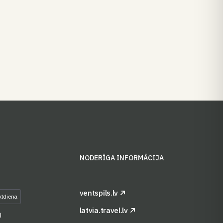
S
NODERĪGA INFORMĀCIJA
ventspils.lv
ktdiena
latvia.travel.lv
0