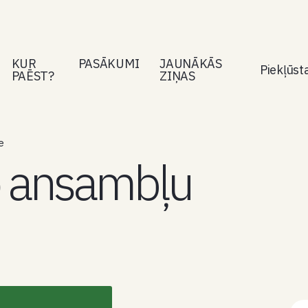
KUR
PASĀKUMI
JAUNĀKĀS
Piekļūs
PAĒST?
ZIŅAS
e
o ansambļu