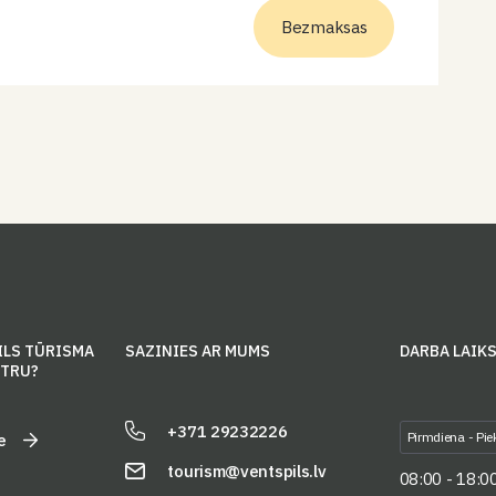
Bezmaksas
ILS TŪRISMA
SAZINIES AR MUMS
DARBA LAIK
NTRU?
+371 29232226
Pirmdiena - Pie
e
tourism@ventspils.lv
08:00 - 18:0