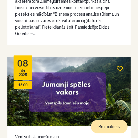
akseleratora Ziemeļkurzemes kontaktpunkts aicina
tūrisma un viesmīlības uzņēmumus izmantot iespēju
pieteikties mācībām “Biznesa procesu analīze tūrisma un
viesmīlības nozares efektivitātei un digitālo rīku
pielietošanai“. Pieteikšanās šeit. Pasniedzējs: Didzis
Grāvītis –…
08
Okt.
2025
18:00
Bezmaksas
Ventspils Jauniešu māja