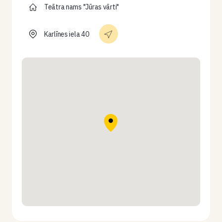
Teātra nams "Jūras vārti"
Karlīnes iela 40