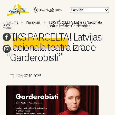
19.7°C
18°C
Sākums
Pasākumi
TIKS PĀRCELTA! Latvijas Nacionālā
Seko
teātra izrāde “Garderobisti”
mums
TIKS PĀRCELTA! Latvijas
Nacionālā teātra izrāde
“Garderobisti”
Ot., 07.10.2025