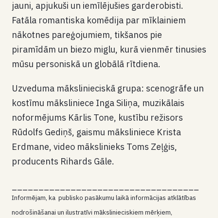
jauni, apjukuši un iemīlējušies garderobisti.
Fatāla romantiska komēdija par mīklainiem
nākotnes pareģojumiem, tikšanos pie
piramīdām un biezo miglu, kurā vienmēr tinusies
mūsu personiskā un globālā rītdiena.
Uzveduma mākslinieciskā grupa: scenogrāfe un
kostīmu māksliniece Inga Siliņa, muzikālais
noformējums Kārlis Tone, kustību režisors
Rūdolfs Gediņš, gaismu māksliniece Krista
Erdmane, video mākslinieks Toms Zeļģis,
producents Rihards Gāle.
___________________________________
Informējam, ka publisko pasākumu laikā informācijas atklātības
nodrošināšanai un ilustratīvi mākslinieciskiem mērķiem,