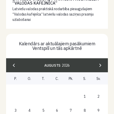
“VALODAS KAFEJNĪCA”
Latviešu valodas praktiskā nodarbība pieaugušajiem
“Valodas kafejnīca” latviešu valodas saziņas prasmju
uzlabošanai
Kalendārs ar aktuālajiem pasākumiem
Ventspilī un tās apkārtnē
AUGUSTS
2026
P.
O.
T.
C.
Pk.
S.
Sv.
1
2
3
4
5
6
7
8
9