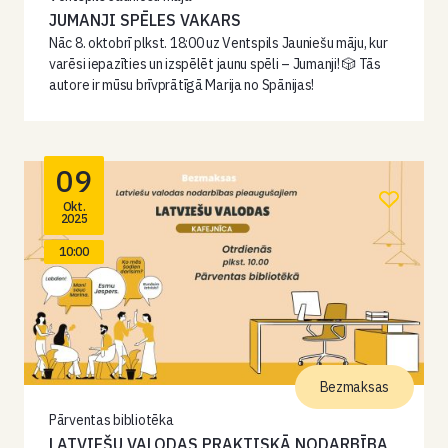
JUMANJI SPĒLES VAKARS
Nāc 8. oktobrī plkst. 18:00 uz Ventspils Jauniešu māju, kur
varēsi iepazīties un izspēlēt jaunu spēli – Jumanji! 🎲 Tās
autore ir mūsu brīvprātīgā Marija no Spānijas!
09
Okt.
2025
10:00
Bezmaksas
Pārventas bibliotēka
LATVIEŠU VALODAS PRAKTISKĀ NODARBĪBA