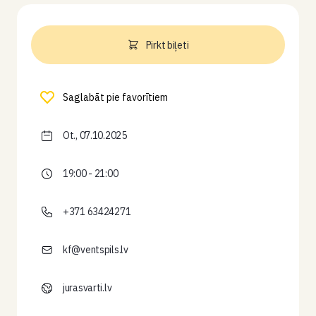
Pirkt biļeti
Saglabāt pie favorītiem
Ot., 07.10.2025
19:00 - 21:00
+371 63424271
kf@ventspils.lv
jurasvarti.lv