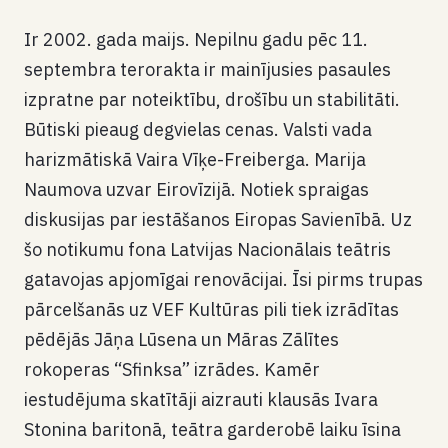
​Ir 2002. gada maijs. Nepilnu gadu pēc 11.
septembra terorakta ir mainījusies pasaules
izpratne par noteiktību, drošību un stabilitāti.
Būtiski pieaug degvielas cenas. Valsti vada
harizmātiskā Vaira Vīķe-Freiberga. Marija
Naumova uzvar Eirovīzijā. Notiek spraigas
diskusijas par iestāšanos Eiropas Savienībā. Uz
šo notikumu fona Latvijas Nacionālais teātris
gatavojas apjomīgai renovācijai. Īsi pirms trupas
pārcelšanās uz VEF Kultūras pili tiek izrādītas
pēdējās Jāņa Lūsena un Māras Zālītes
rokoperas “Sfinksa” izrādes. Kamēr
iestudējuma skatītāji aizrauti klausās Ivara
Stonina baritonā, teātra garderobē laiku īsina