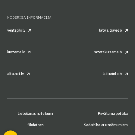
NODERĪGA INFORMĀCIJA
ventspils.lv
latvia.travel.lv
kurzeme.lv
razotskurzeme.lv
alta.net.lv
latturinfo.lv
Lietošanas noteikumi
Privātuma politika
Sīkdatnes
Sadarbība ar uzņēmumiem