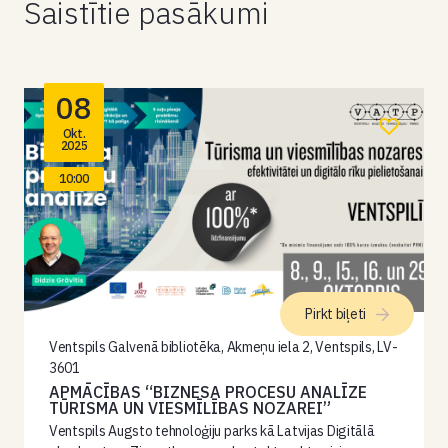
Saistītie pasākumi
08
Okt.
2025
10:00
Pirkt biļeti
Ventspils Galvenā bibliotēka, Akmeņu iela 2, Ventspils, LV-
3601
APMĀCĪBAS “BIZNESA PROCESU ANALĪZE
TŪRISMA UN VIESMĪLĪBAS NOZAREI”
Ventspils Augsto tehnoloģiju parks kā Latvijas Digitālā