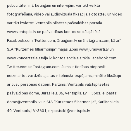
publicitātei, mārketingam un intervijām, var tikt veikta
fotografēšana, video vai audiovizuāla fiksācija. Fotoattēli un video
var tikt izvietoti Ventspils pilsētas pašvaldības portālā
www.ventspils.lv un pašvaldības kontos sociālajā tīklā
Facebook.com, Twitter.com, Draugiem.lv un Instagram.com, kā arī
SIA “Kurzemes filharmonija” mājas lapās www.jurasvarti.lv un
www.koncertzalelatvija.lv, kontos sociālajā tīklā Facebook.com,
Twitter.com un Instagram.com. Jums ir tiesības pieprasīt
neizmantot vai dzēst, ja tas ir tehniski iespējams, minēto fiksāciju
ar Jūsu personas datiem. Pārzinis: Ventspils valstspilsētas
pašvaldības dome, Jūras iela 36, Ventspils, LV – 3601, e-pasts:
dome@ventspils.lv un SIA “Kurzemes filharmonija”, Karlīnes iela
40, Ventspils, LV-3601, e-pasts:kf@ventspils.lv.