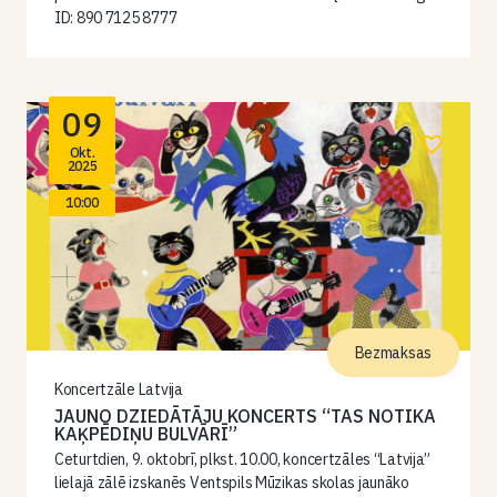
ID: 890 7125 8777
09
Okt.
2025
10:00
Bezmaksas
Koncertzāle Latvija
JAUNO DZIEDĀTĀJU KONCERTS “TAS NOTIKA
KAĶPĒDIŅU BULVĀRĪ”
Ceturtdien, 9. oktobrī, plkst. 10.00, koncertzāles “Latvija”
lielajā zālē izskanēs Ventspils Mūzikas skolas jaunāko