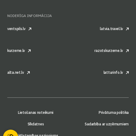
NODERĪGA INFORMĀCIJA
ventspils.lv
latvia.travel.lv
kurzeme.lv
razotskurzeme.lv
alta.net.lv
latturinfo.lv
Lietošanas noteikumi
Privātuma politika
Sīkdatnes
Sadarbība ar uzņēmumiem
Piekļūstamības paziņojums