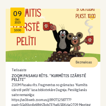
09
Okt.
2025
10:00
Bezmaksas
Tiešsaiste
ZOOM PASAKU RĪTS. “KURMĪTIS IZĀRSTĒ
PELĪTI”
ZOOM Pasaku rīts. Fragmentus no grāmatas “Kurmītis
izārstē pelīti” lasa bibliotekāre Dagnija. Pieslēgšanās
saite nemainīga:
https://us06web.zoom.us/j/89071258777?
pwd=SGdXbzdleWhHZkdsTE9udU1BKzlaQT09 Meeting