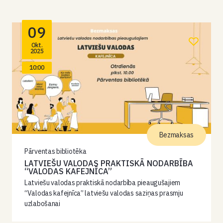
09
Okt.
2025
10:00
Bezmaksas
Pārventas bibliotēka
LATVIEŠU VALODAS PRAKTISKĀ NODARBĪBA
“VALODAS KAFEJNĪCA”
Latviešu valodas praktiskā nodarbība pieaugušajiem
“Valodas kafejnīca” latviešu valodas saziņas prasmju
uzlabošanai