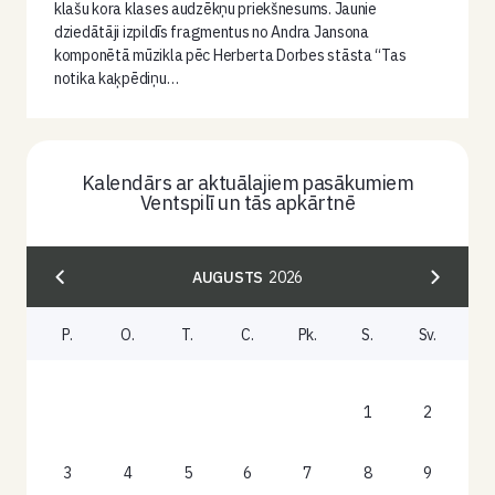
klašu kora klases audzēkņu priekšnesums. Jaunie
dziedātāji izpildīs fragmentus no Andra Jansona
komponētā mūzikla pēc Herberta Dorbes stāsta “Tas
notika kaķpēdiņu…
Kalendārs ar aktuālajiem pasākumiem
Ventspilī un tās apkārtnē
AUGUSTS
2026
P.
O.
T.
C.
Pk.
S.
Sv.
1
2
3
4
5
6
7
8
9