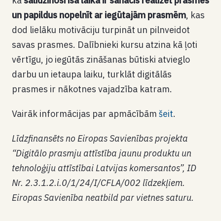
ka
salīdzinoši īsā laikā ir sanācis realizēt prasmes
un papildus nopelnīt ar iegūtajām prasmēm
, kas
dod lielāku motivāciju turpināt un pilnveidot
savas prasmes. Dalībnieki kursu atzina kā ļoti
vērtīgu, jo iegūtās zināšanas būtiski atvieglo
darbu un ietaupa laiku, turklāt digitālās
prasmes ir nākotnes vajadzība katram.
Vairāk informācijas par apmācībām
šeit
.
Līdzfinansēts no Eiropas Savienības projekta
“Digitālo prasmju attīstība jaunu produktu un
tehnoloģiju attīstībai Latvijas komersantos”, ID
Nr. 2.3.1.2.i.0/1/24/I/CFLA/002 līdzekļiem.
Eiropas Savienība neatbild par vietnes saturu.