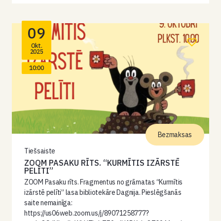
09
Okt.
2025
10:00
Bezmaksas
Tiešsaiste
ZOOM PASAKU RĪTS. “KURMĪTIS IZĀRSTĒ
PELĪTI”
ZOOM Pasaku rīts. Fragmentus no grāmatas “Kurmītis
izārstē pelīti” lasa bibliotekāre Dagnija. Pieslēgšanās
saite nemainīga:
https://us06web.zoom.us/j/89071258777?