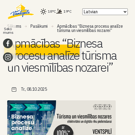
18°C
19°C
Sākums
Pasākumi
Apmācības “Biznesa procesu analīze
Seko
tūrisma un viesmīlības nozarei”
mums
Apmācības “Biznesa
procesu analīze tūrisma
un viesmīlības nozarei”
Tr., 08.10.2025