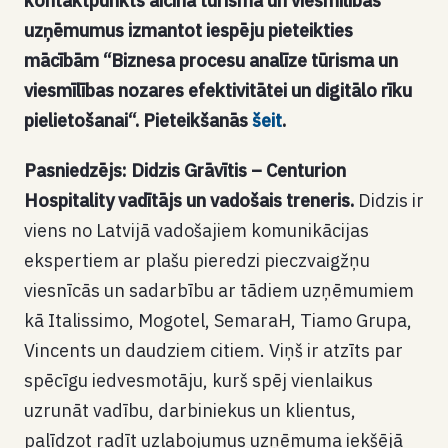
kontaktpunkts
aicina tūrisma un viesmīlības
uzņēmumus izmantot iespēju pieteikties
mācībām
“Biznesa procesu analīze tūrisma un
viesmīlības nozares efektivitātei un digitālo rīku
pielietošanai
“. Pieteikšanās
šeit
.
Pasniedzējs: Didzis Grāvītis – Centurion
Hospitality vadītājs un vadošais treneris.
Didzis ir
viens no Latvijā vadošajiem komunikācijas
ekspertiem ar plašu pieredzi pieczvaigžņu
viesnīcās un sadarbību ar tādiem uzņēmumiem
kā Italissimo, Mogotel, SemaraH, Tiamo Grupa,
Vincents un daudziem citiem. Viņš ir atzīts par
spēcīgu iedvesmotāju, kurš spēj vienlaikus
uzrunāt vadību, darbiniekus un klientus,
palīdzot radīt uzlabojumus uzņēmuma iekšējā