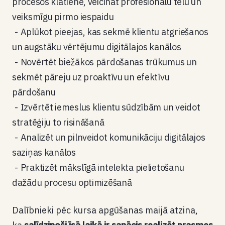
procesos klātienē, veicināt profesionālu tēlu un
veiksmīgu pirmo iespaidu
Aplūkot pieejas, kas sekmē klientu atgriešanos
un augstāku vērtējumu digitālajos kanālos
Novērtēt biežākos pārdošanas trūkumus un
sekmēt pāreju uz proaktīvu un efektīvu
pārdošanu
Izvērtēt iemeslus klientu sūdzībām un veidot
stratēģiju to risināšanā
Analizēt un pilnveidot komunikāciju digitālajos
saziņas kanālos
Praktizēt mākslīgā intelekta pielietošanu
dažādu procesu optimizēšanā
Dalībnieki pēc kursa apgūšanas maijā atzina,