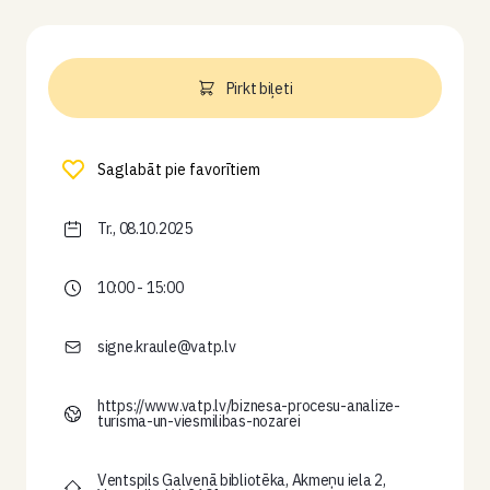
Pirkt biļeti
Saglabāt pie favorītiem
Tr., 08.10.2025
10:00 - 15:00
signe.kraule@vatp.lv
https://www.vatp.lv/biznesa-procesu-analize-
turisma-un-viesmilibas-nozarei
Ventspils Galvenā bibliotēka, Akmeņu iela 2,