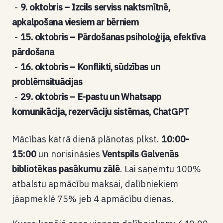
9. oktobris – Izcils serviss naktsmītnē,
apkalpošana viesiem ar bērniem
15. oktobris – Pārdošanas psiholoģija, efektīva
pārdošana
16. oktobris – Konflikti, sūdzības un
problēmsituācijas
29. oktobris – E-pastu un Whatsapp
komunikācija, rezervāciju sistēmas, ChatGPT
Mācības katrā dienā plānotas plkst.
10:00-
15:00
un norisināsies
Ventspils Galvenās
bibliotēkas pasākumu zālē
. Lai saņemtu 100%
atbalstu apmācību maksai, dalībniekiem
jāapmeklē 75% jeb 4 apmācību dienas.