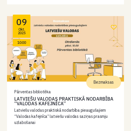
09
Okt.
2025
10:00
Bezmaksas
Pārventas bibliotēka
LATVIEŠU VALODAS PRAKTISKĀ NODARBĪBA
“VALODAS KAFEJNĪCA”
Latviešu valodas praktiskā nodarbība pieaugušajiem
“Valodas kafejnīca” latviešu valodas saziņas prasmju
uzlabošanai