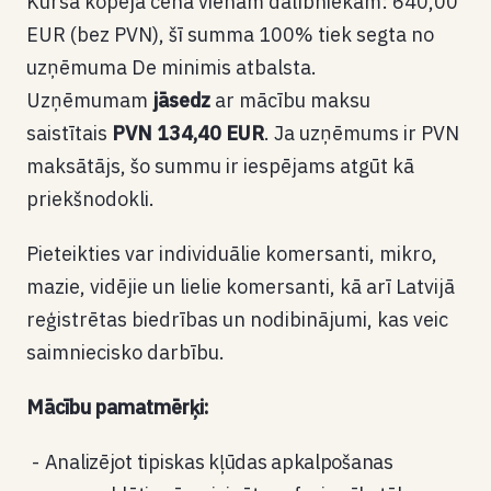
Kursa kopējā cena vienam dalībniekam: 640,00
EUR (bez PVN), šī summa 100% tiek segta no
uzņēmuma
De minimis
atbalsta.
Uzņēmumam
jāsedz
ar mācību maksu
saistītais
PVN 134,40 EUR
. Ja uzņēmums ir PVN
maksātājs, šo summu ir iespējams atgūt kā
priekšnodokli.
Pieteikties var individuālie komersanti, mikro,
mazie, vidējie un lielie komersanti, kā arī Latvijā
reģistrētas biedrības un nodibinājumi, kas veic
saimniecisko darbību.
Mācību pamatmērķi:
Analizējot tipiskas kļūdas apkalpošanas