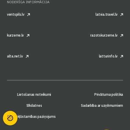
NODERĪGA INFORMĀCIJA
ventspils.lv
latvia.travel.lv
kurzeme.lv
razotskurzeme.lv
alta.net.lv
latturinfo.lv
Lietošanas noteikumi
Privātuma politika
Sīkdatnes
Sadarbība ar uzņēmumiem
Piekļūstamības paziņojums