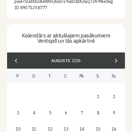
pwd=SGdXbzdleWhHZkdsTE9udU1BKzlaQT09 Meeting
ID: 890 7125 8777
Kalendārs ar aktuālajiem pasākumiem
Ventspilī un tās apkārtnē
AUGUSTS
2026
P.
O.
T.
C.
Pk.
S.
Sv.
1
2
3
4
5
6
7
8
9
10
11
12
13
14
15
16