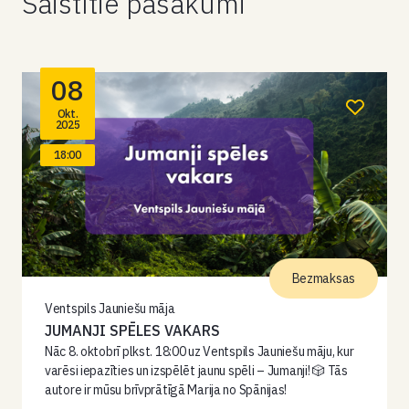
Saistītie pasākumi
08
Okt.
2025
18:00
Bezmaksas
Ventspils Jauniešu māja
JUMANJI SPĒLES VAKARS
Nāc 8. oktobrī plkst. 18:00 uz Ventspils Jauniešu māju, kur
varēsi iepazīties un izspēlēt jaunu spēli – Jumanji! 🎲 Tās
autore ir mūsu brīvprātīgā Marija no Spānijas!