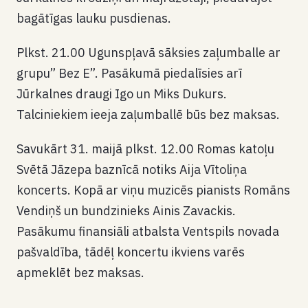
bagātīgas lauku pusdienas.
Plkst. 21.00 Ugunspļavā sāksies zaļumballe ar
grupu” Bez E”. Pasākumā piedalīsies arī
Jūrkalnes draugi Igo un Miks Dukurs.
Talciniekiem ieeja zaļumballē būs bez maksas.
Savukārt 31. maijā plkst. 12.00 Romas katoļu
Svētā Jāzepa baznīcā notiks Aija Vītoliņa
koncerts. Kopā ar viņu muzicēs pianists Romāns
Vendiņš un bundzinieks Ainis Zavackis.
Pasākumu finansiāli atbalsta Ventspils novada
pašvaldība, tādēļ koncertu ikviens varēs
apmeklēt bez maksas.