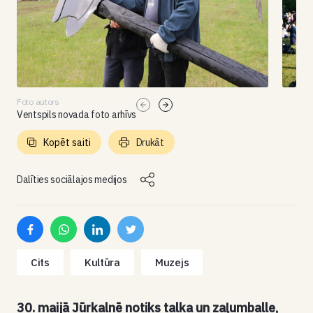
Foto autors
Ventspils novada foto arhīvs
Kopēt saiti
Drukāt
Dalīties sociālajos medijos
Cits
Kultūra
Muzejs
30. maijā Jūrkalnē notiks talka un zaļumballe,