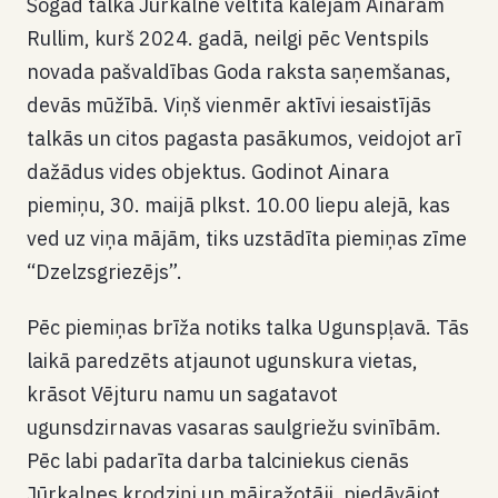
Šogad talka Jūrkalnē veltīta kalējam Ainaram
Rullim, kurš 2024. gadā, neilgi pēc Ventspils
novada pašvaldības Goda raksta saņemšanas,
devās mūžībā. Viņš vienmēr aktīvi iesaistījās
talkās un citos pagasta pasākumos, veidojot arī
dažādus vides objektus. Godinot Ainara
piemiņu, 30. maijā plkst. 10.00 liepu alejā, kas
ved uz viņa mājām, tiks uzstādīta piemiņas zīme
“Dzelzsgriezējs”.
Pēc piemiņas brīža notiks talka Ugunspļavā. Tās
laikā paredzēts atjaunot ugunskura vietas,
krāsot Vējturu namu un sagatavot
ugunsdzirnavas vasaras saulgriežu svinībām.
Pēc labi padarīta darba talciniekus cienās
Jūrkalnes krodziņi un mājražotāji, piedāvājot