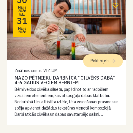
Maijs
2026
līdz
31
Maijs
2026
Pirkt biļeti
Zinātnes centrs VIZIUM
MAZO PĒTNIEKU DARBNĪCA “CILVĒKS DABĀ”
4-6 GADUS VECIEM BĒRNIEM
Bērni veidos cilvēka siluetu, papildinot to ar radošiem
vizuāliem elementiem, kas atspoguļo dabas klātbūtni.
Nodarbībā tiks attīstīta iztēle, tēla veidošanas prasmes un
spēja apvienot dažādas tekstūras vienotā kompozīcijā.
Darbi atklās cilvēka un dabas savstarpējo saikni.…