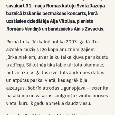
savukārt 31. maijā Romas katoļu Svētā Jāzepa
baznīcā izskanēs bezmaksas koncerts, kurā
uzstāsies dziedātāja Aija Vītoliņa, pianists
Romāns Vendiņš un bundzinieks Ainis Zavackis.
Pirmā talka Jūrkalnē notika 2003. gadā. To
aizsāka mūziķis Igo kopā ar uzņēmīgajiem
jūrkalniekiem, un ar laiku talka kļuva par skaistu
tradīciju. Sākotnēji tika labiekārtota pludmale,
bet vēlākajos gados izveidots Jūrkalnes dabas
un atpūtas parks. Vietā, kas agrāk bija
aizaugusi, šobrīd atrodas Ugunspļava – iecienīta
pasākumu un vasaras saulgriežu svinību norises
vieta, kuru ik gadu apmeklē daudz viesu.