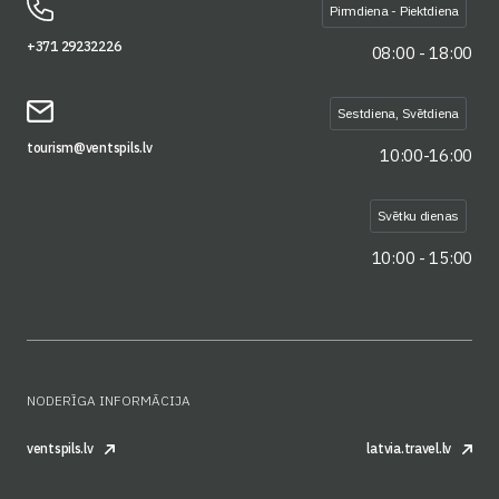
Pirmdiena - Piektdiena
+371 29232226
08:00 - 18:00
Sestdiena, Svētdiena
tourism@ventspils.lv
10:00-16:00
Svētku dienas
10:00 - 15:00
NODERĪGA INFORMĀCIJA
ventspils.lv
latvia.travel.lv