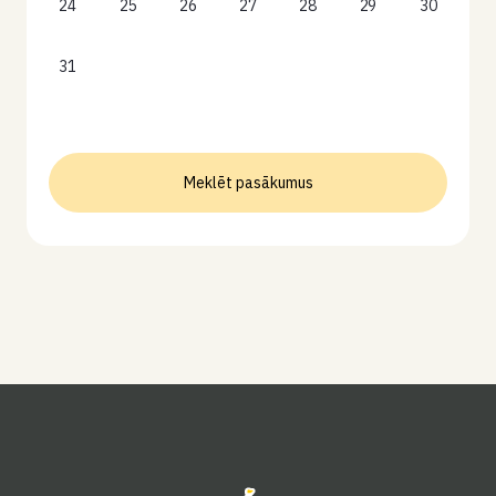
24
25
26
27
28
29
30
31
Meklēt pasākumus