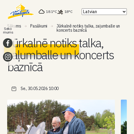
18.1°C
18°C
Sākums
Pasākumi
Jūrkalnē notiks talka, zaļumballe un
Seko
koncerts baznīcā
mums
Jūrkalnē notiks talka,
zaļumballe un koncerts
baznīcā
Se., 30.05.2026 10:00