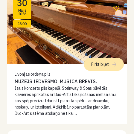
30
Maijs
2026
13:00
Pirkt biļeti
Livonijas ordeņa pils
MUZEJS IEDVESMO! MUSICA BREVIS.
Īsais koncerts pils kapelā. Steinway & Sons būvētās
klavieres aprīkotas ar Duo-Art atskaņošanas mehānismu,
kas spēj precīzi atdarināt pianista spēli – ar dinamiku,
noskaņu un izteiksmi. Atšķirībā no parastām pianolām,
Duo-Art sistēma atskaņo ne tikai…