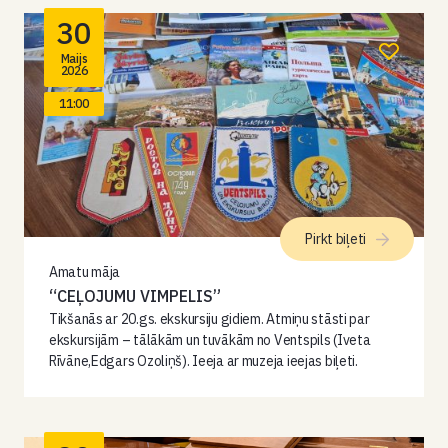
30
Maijs
2026
11:00
Pirkt biļeti
Amatu māja
“CEĻOJUMU VIMPELIS”
Tikšanās ar 20.gs. ekskursiju gidiem. Atmiņu stāsti par
ekskursijām – tālākām un tuvākām no Ventspils (Iveta
Rīvāne,Edgars Ozoliņš). Ieeja ar muzeja ieejas biļeti.