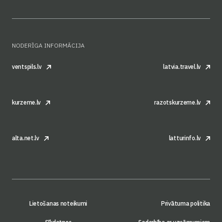
NODERĪGA INFORMĀCIJA
ventspils.lv
latvia.travel.lv
kurzeme.lv
razotskurzeme.lv
alta.net.lv
latturinfo.lv
Lietošanas noteikumi
Privātuma politika