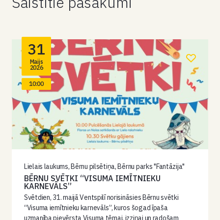
Saistītie pasākumi
31
Maijs
2026
10:00
Lielais laukums, Bērnu pilsētiņa, Bērnu parks "Fantāzija"
BĒRNU SVĒTKI “VISUMA IEMĪTNIEKU
KARNEVĀLS”
Svētdien, 31. maijā Ventspilī norisināsies Bērnu svētki
“Visuma iemītnieku karnevāls”, kuros šogad īpaša
uzmanība pievērsta Visuma tēmai, izziņai un radošam