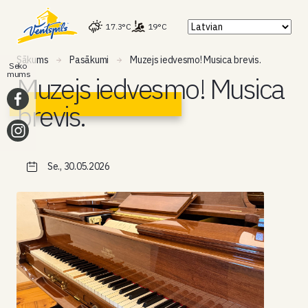
17.3°C
19°C
Sākums
Pasākumi
Muzejs iedvesmo! Musica brevis.
Seko
mums
Muzejs iedvesmo! Musica
brevis.
Se., 30.05.2026