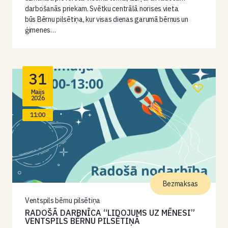
darbošanās priekam. Svētku centrālā norises vieta
būs Bērnu pilsētiņa, kur visas dienas garumā bērnus un
ģimenes…
31
Maijs
2026
11:00
Bezmaksas
Ventspils bērnu pilsētiņa
RADOŠĀ DARBNĪCA “LIDOJUMS UZ MĒNESI”
VENTSPILS BĒRNU PILSĒTIŅĀ