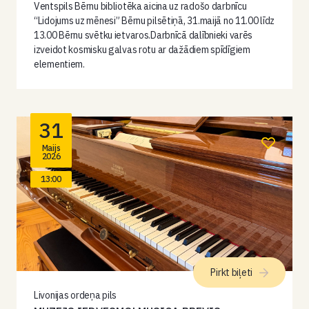
Ventspils Bērnu bibliotēka aicina uz radošo darbnīcu
“Lidojums uz mēnesi” Bērnu pilsētiņā, 31.maijā no 11.00 līdz
13.00 Bērnu svētku ietvaros.Darbnīcā dalībnieki varēs
izveidot kosmisku galvas rotu ar dažādiem spīdīgiem
elementiem.
31
Maijs
2026
13:00
Pirkt biļeti
Livonijas ordeņa pils