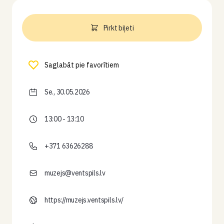
Pirkt biļeti
Saglabāt pie favorītiem
Se., 30.05.2026
13:00 - 13:10
+371 63626288
muzejs@ventspils.lv
https://muzejs.ventspils.lv/