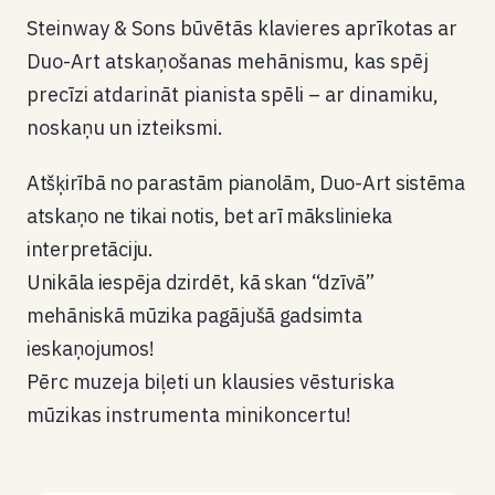
Steinway & Sons būvētās klavieres aprīkotas ar
Duo-Art atskaņošanas mehānismu, kas spēj
precīzi atdarināt pianista spēli – ar dinamiku,
noskaņu un izteiksmi.
Atšķirībā no parastām pianolām, Duo-Art sistēma
atskaņo ne tikai notis, bet arī mākslinieka
interpretāciju.
Unikāla iespēja dzirdēt, kā skan “dzīvā”
mehāniskā mūzika pagājušā gadsimta
ieskaņojumos!
Pērc muzeja biļeti un klausies vēsturiska
mūzikas instrumenta minikoncertu!