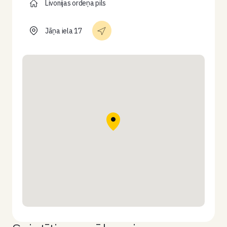
Livonijas ordeņa pils
Jāņa iela 17