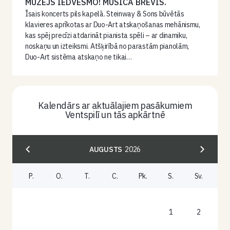
MUZEJS IEDVESMO! MUSICA BREVIS.
Īsais koncerts pils kapelā. Steinway & Sons būvētās
klavieres aprīkotas ar Duo-Art atskaņošanas mehānismu,
kas spēj precīzi atdarināt pianista spēli – ar dinamiku,
noskaņu un izteiksmi. Atšķirībā no parastām pianolām,
Duo-Art sistēma atskaņo ne tikai…
Kalendārs ar aktuālajiem pasākumiem
Ventspilī un tās apkārtnē
AUGUSTS
2026
P.
O.
T.
C.
Pk.
S.
Sv.
1
2