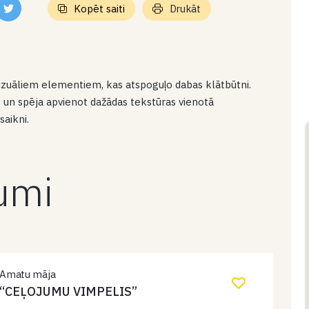
Kopēt saiti
Drukāt
 vizuāliem elementiem, kas atspoguļo dabas klātbūtni.
s un spēja apvienot dažādas tekstūras vienotā
saikni.
kumi
Amatu māja
“CEĻOJUMU VIMPELIS”