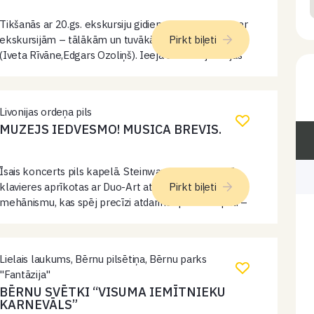
Tikšanās ar 20.gs. ekskursiju gidiem. Atmiņu stāsti par
ekskursijām – tālākām un tuvākām no Ventspils
Pirkt biļeti
(Iveta Rīvāne,Edgars Ozoliņš). Ieeja ar muzeja ieejas
biļeti.
Livonijas ordeņa pils
MUZEJS IEDVESMO! MUSICA BREVIS.
Īsais koncerts pils kapelā. Steinway & Sons būvētās
klavieres aprīkotas ar Duo-Art atskaņošanas
Pirkt biļeti
mehānismu, kas spēj precīzi atdarināt pianista spēli –
ar dinamiku, noskaņu un izteiksmi. Atšķirībā no
parastām pianolām, Duo-Art sistēma atskaņo ne
tikai…
Lielais laukums, Bērnu pilsētiņa, Bērnu parks
"Fantāzija"
BĒRNU SVĒTKI “VISUMA IEMĪTNIEKU
KARNEVĀLS”