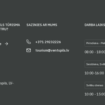
ILS TŪRISMA
SAZINIES AR MUMS
DARBA LAIK
NTRU?
+371 29232226
Pirmdiena - Pie
e
tourism@ventspils.lv
08:00 - 18:0
Sestdiena, Svē
10:00-16:00
pils, LV-
Svētku dienas
10:00 - 15:0