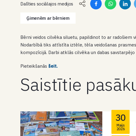
Dalīties sociālajos medijos
Ģimenēm ar bērniem
Bērni veidos cilvēka siluetu, papildinot to ar radošiem
Nodarbībā tiks attīstīta iztēle, tēla veidošanas prasme
kompozīcijā. Darbi atklās cilvēka un dabas savstarpējo 
Pieteikšanās
šeit.
Saistītie pasā
30
Maijs
2026