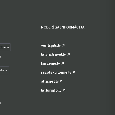
S
NODERĪGA INFORMĀCIJA
ventspils.lv
ktdiena
latvia.travel.lv
0
kurzeme.lv
tdiena
razotskurzeme.lv
alta.net.lv
latturinfo.lv
0