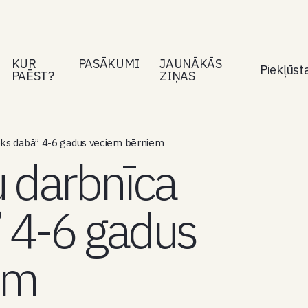
KUR
PASĀKUMI
JAUNĀKĀS
Piekļūs
PAĒST?
ZIŅAS
ēks dabā” 4-6 gadus veciem bērniem
 darbnīca
” 4-6 gadus
em