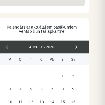
Kalendārs ar aktuālajiem pasākumiem
Ventspilī un tās apkārtnē
AUGUSTS
2026
P.
O.
T.
C.
Pk.
S.
Sv.
1
2
3
4
5
6
7
8
9
10
11
12
13
14
15
16