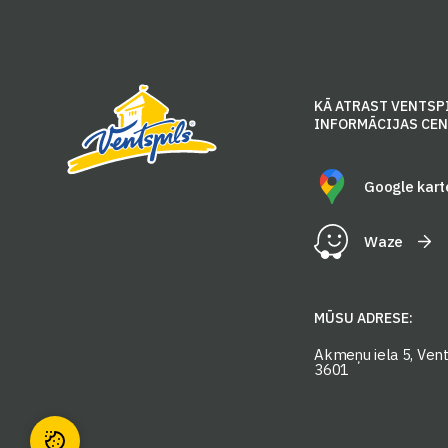
KĀ ATRAST VENTSP
INFORMĀCIJAS CE
Google kart
Waze
MŪSU ADRESE:
Akmeņu iela 5, Vents
3601