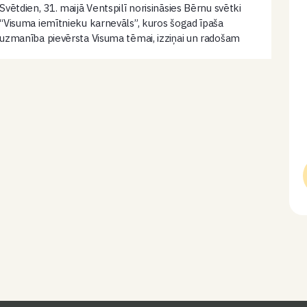
Svētdien, 31. maijā Ventspilī norisināsies Bērnu svētki
“Visuma iemītnieku karnevāls”, kuros šogad īpaša
uzmanība pievērsta Visuma tēmai, izziņai un radošam
darbošanās priekam. Svētku centrālā norises vieta
būs Bērnu pilsētiņa, kur visas dienas garumā bērnus
un ģimenes…