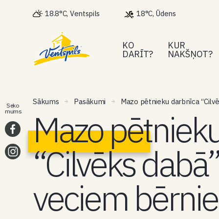
18.8°C, Ventspils
18°C, Ūdens
KO
KUR
DARĪT?
NAKŠŅOT?
Sākums
Pasākumi
Mazo pētnieku darbnīca “Cilv
Seko
Mazo pētnieku
mums
“Cilvēks dabā
veciem bērni