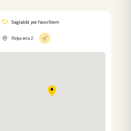
Saglabāt pie favorītiem
Riņķa iela 2