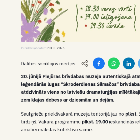
Publikācijas datums
13.05.2026
Dalīties sociālajos medijos
20. jūnijā Piejūras brīvdabas muzeja autentiskajā at
leģendārās lugas “Skroderdienas Silmačos” brīvdabas
atdzīvināts viens no latviešu dramaturģijas mīlētāka
zem klajas debess ar dziesmām un dejām.
Saulgriežu priekšvakarā muzeja teritorijā jau no
plkst.
tirdziņš. Vakara programmu
plkst. 19.00
ieskandinās ie
amatiermākslas kolektīvu saime.