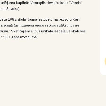
studējumu kuplinās Ventspils sieviešu koris “Venda”
rija Saveka).
tudēta 1983. gadā. Jaunā iestudējuma režisoru Kārli
ersonīgi tas nozīmēja manu vecāku satikšanos un
lēnam.”
Skatītājiem šī būs unikāla iespēja uz skatuves
ajā 1983. gada uzvedumā.