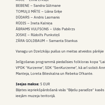
BEBENE – Sandra Gūtmane
TOMUĻU MĀTE – Liāna Griķe
DŪDARS – Andris Lasmanis
RŪDIS – Ineta Kalniņa
ĀBRAMS VULFSONS – Uldis Pabērzs
JOSKE – Rūdolfs Punkstiņš
ZĀRA GOLDBAUM – Samanta Stankus
Vanagu un Dzelzkāju puišus un meitas atveidos pārējie 
Ielīgošanas programmā piedalīsies folkloras kopa “Laip
VPDK “Kurzeme”, SDK “SenKurzeme”, kā arī solisti Ann
Manteja, Loreta Bileskalna un Rebeka Ofkante.
Ieejas maksa:
5 EUR
Biļetes iepriekšpārdošanā visās “Biļešu paradīze” kasē
ieejām muzeja teritorijā.