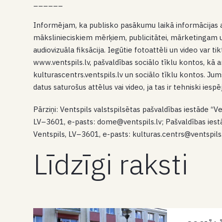
______
Informējam, ka publisko pasākumu laikā informācijas atk
mākslinieciskiem mērķiem, publicitātei, mārketingam un 
audiovizuāla fiksācija. Iegūtie fotoattēli un video var ti
www.ventspils.lv, pašvaldības sociālo tīklu kontos, kā 
kulturascentrs.ventspils.lv un sociālo tīklu kontos. Jum
datus saturošus attēlus vai video, ja tas ir tehniski iesp
Pārziņi: Ventspils valstspilsētas pašvaldības iestāde “Ve
LV–3601, e-pasts: dome@ventspils.lv; Pašvaldības iestād
Ventspils, LV–3601, e-pasts: kulturas.centrs@ventspils
Līdzīgi raksti