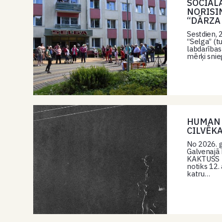
SOCIĀL
NORISI
“DĀRZA
Sestdien, 
“Selga” (t
labdarības
mērķi sni
HUMAN I
CILVĒK
No 2026. g
Galvenajā 
KAKTUSS f
notiks 12.
katru…