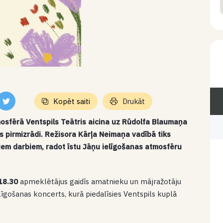
Kopēt saiti
Drukāt
mosfērā Ventspils Teātris aicina uz Rūdolfa Blaumaņa
 pirmizrādi. Režisora Kārļa Neimaņa vadībā tiks
jiem darbiem, radot īstu Jāņu ielīgošanas atmosfēru
 18.30
apmeklētājus gaidīs amatnieku un mājražotāju
līgošanas koncerts, kurā piedalīsies Ventspils kuplā