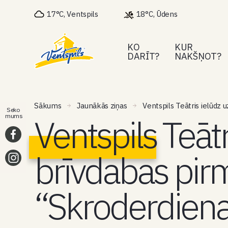
17°C, Ventspils
18°C, Ūdens
KO
KUR
DARĪT?
NAKŠŅOT?
Sākums
Jaunākās ziņas
Ventspils Teātris ielūdz 
Seko
Ventspils Teātr
mums
brīvdabas pirm
“Skroderdiena