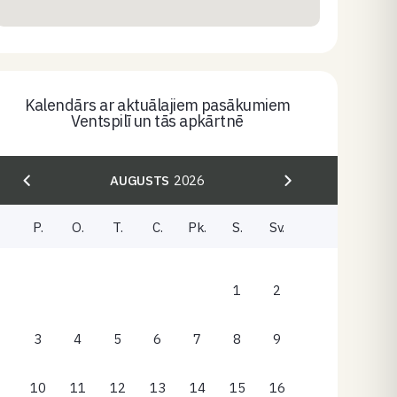
Kalendārs ar aktuālajiem pasākumiem
Ventspilī un tās apkārtnē
AUGUSTS
2026
P.
O.
T.
C.
Pk.
S.
Sv.
1
2
3
4
5
6
7
8
9
10
11
12
13
14
15
16