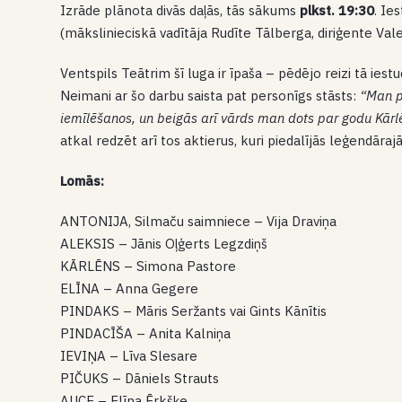
Izrāde plānota divās daļās, tās sākums
plkst. 19:30
. Ie
(mākslinieciskā vadītāja Rudīte Tālberga, diriģente Vale
Ventspils Teātrim šī luga ir īpaša – pēdējo reizi tā ies
Neimani ar šo darbu saista pat personīgs stāsts:
“Man p
iemīlēšanos, un beigās arī vārds man dots par godu Kār
atkal redzēt arī tos aktierus, kuri piedalījās leģendār
Lomās:
ANTONIJA, Silmaču saimniece – Vija Draviņa
ALEKSIS – Jānis Oļģerts Legzdiņš
KĀRLĒNS – Simona Pastore
ELĪNA – Anna Gegere
PINDAKS – Māris Seržants vai Gints Kānītis
PINDACĪŠA – Anita Kalniņa
IEVIŅA – Līva Slesare
PIČUKS – Dāniels Strauts
AUCE – Elīna Ērkšķe