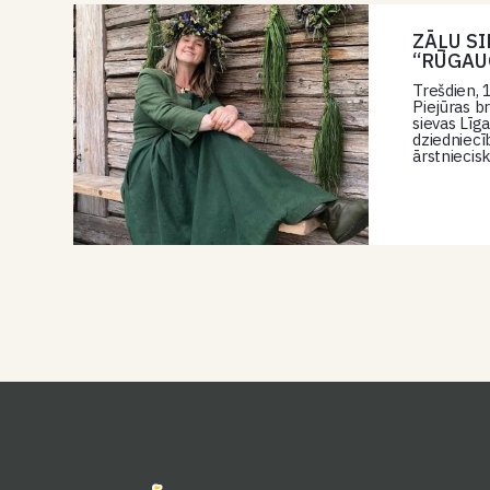
ZĀĻU S
“RŪGAU
Trešdien, 1
Piejūras br
sievas Līg
dziedniecī
ārstnieci