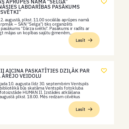
ĀS APRŪPES NAMĀ “SELGA”
NĀSIES LABDARĪBAS PASĀKUMS
 SVĒTKI”
22. augustā, plkst. 11.00 sociālās aprūpes namā
urpmāk – SAN “Selga”) tiks organizēts
 pasākums “Dārza svētki”. Pasākums ir radīts ar
egt mājas un kopības sajūtu ģimenēm,…
Lasīt
I AICINA PASKATĪTIES DZIĻĀK PAR
A ĀRĒJO VEIDOLU
ada 10. augusta līdz 30. septembrim Ventspils
bibliotēkā būs skatāma Ventspils fotokluba
otoizstāde HUMAN II. Izstādes atklāšana
 augustā plkst. 18.00. Mēs redzam cilvēkus
Lasīt