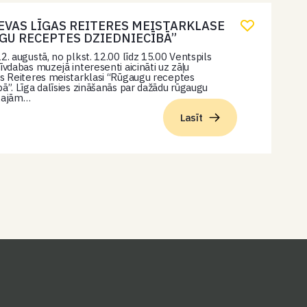
IEVAS LĪGAS REITERES MEISTARKLASE
GU RECEPTES DZIEDNIECĪBĀ”
2. augustā, no plkst. 12.00 līdz 15.00 Ventspils
īvdabas muzejā interesenti aicināti uz zāļu
as Reiteres meistarklasi “Rūgaugu receptes
bā”. Līga dalīsies zināšanās par dažādu rūgaugu
skajām…
Lasīt