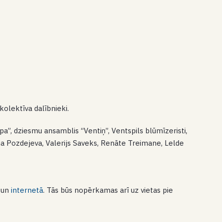
kolektīva dalībnieki.
a”, dziesmu ansamblis “Ventiņ”, Ventspils blūmīzeristi,
a Pozdejeva, Valerijs Saveks, Renāte Treimane, Lelde
s un
internetā
. Tās būs nopērkamas arī uz vietas pie