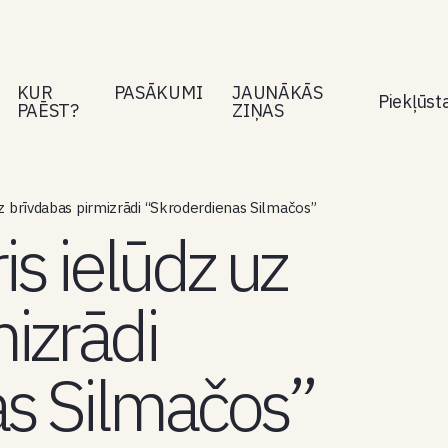
KUR
PASĀKUMI
JAUNĀKĀS
Piekļūs
PAĒST?
ZIŅAS
uz brīvdabas pirmizrādi “Skroderdienas Silmačos”
is ielūdz uz
izrādi
s Silmačos”