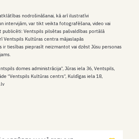
lātības nodrošināšanai, kā arī ilustratīvi
intervijām, var tikt veikta fotografēšana, video vai
kt publicēti: Ventspils pilsētas pašvaldības portālā
arī Ventspils Kultūras centra mājaslapās
s ir tiesības pieprasīt neizmantot vai dzēst Jūsu personas
ējams.
ntspils domes administrācija”, Jūras iela 36, Ventspils,
e “Ventspils Kultūras centrs”, Kuldīgas iela 18,
.lv