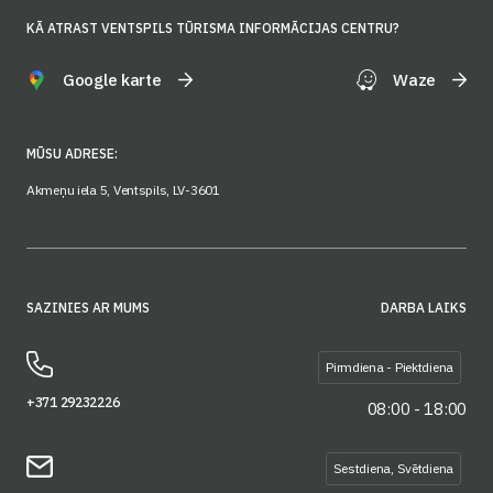
KĀ ATRAST VENTSPILS TŪRISMA INFORMĀCIJAS CENTRU?
Google karte
Waze
MŪSU ADRESE:
Akmeņu iela 5, Ventspils, LV-3601
SAZINIES AR MUMS
DARBA LAIKS
Pirmdiena - Piektdiena
+371 29232226
08:00 - 18:00
Sestdiena, Svētdiena