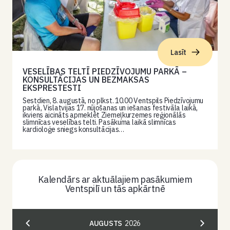
Lasīt
VESELĪBAS TELTĪ PIEDZĪVOJUMU PARKĀ –
KONSULTĀCIJAS UN BEZMAKSAS
EKSPRESTESTI
Sestdien, 8. augustā, no plkst. 10.00 Ventspils Piedzīvojumu
parkā, Vislatvijas 17. nūjošanas un iešanas festivāla laikā,
ikviens aicināts apmeklēt Ziemeļkurzemes reģionālās
slimnīcas veselības telti. Pasākuma laikā slimnīcas
kardioloģe sniegs konsultācijas…
Kalendārs ar aktuālajiem pasākumiem
Ventspilī un tās apkārtnē
AUGUSTS
2026