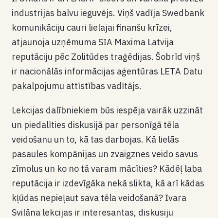
industrijas balvu ieguvējs. Viņš vadīja Swedbank
komunikāciju cauri lielajai finanšu krīzei,
atjaunoja uzņēmuma SIA Maxima Latvija
reputāciju pēc Zolitūdes traģēdijas. Šobrīd viņš
ir nacionālās informācijas aģentūras LETA Datu
pakalpojumu attīstības vadītājs.
Lekcijas dalībniekiem būs iespēja vairāk uzzināt
un piedalīties diskusijā par personīgā tēla
veidošanu un to, kā tas darbojas. Kā lielās
pasaules kompānijas un zvaigznes veido savus
zīmolus un ko no tā varam mācīties? Kādēļ laba
reputācija ir izdevīgāka nekā slikta, kā arī kādas
kļūdas nepieļaut sava tēla veidošanā? Ivara
Svilāna lekcijas ir interesantas, diskusiju