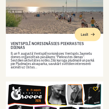
Lasīt
VENTSPILĪ NORISINĀSIES PIEKRASTES
DIENAS
8. un 9. augustā Ventspilī norisināsies Ventspils Jauniešu
domes organizētais pasākums “Piekrastes dienas”.
Sestdien aktivitātes notiks Zilā karoga pludmalē un parkā
pie Pludmales akvaparka, savukārt svētdien interesenti
aicināti uz Ostas…