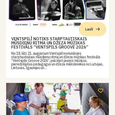
Lasīt
VENTSPILĪ NOTIKS STARPTAUTISKAIS
MŪSDIENU RITMA UN DŽEZA MŪZIKAS
FESTIVĀLS “VENTSPILS GROOVE 2026”
No 18. līdz 21. augustam Ventspilī norisināsies
starptautiskais mūsdienu ritma un džeza mūzikas festivāls
“Ventspils Groove 2026”, pulcējot jaunos mūziķus,
pieredzējušus pedagogus un džeza māksliniekus no Latvijas,
Lietuvas, Igaunijas un…