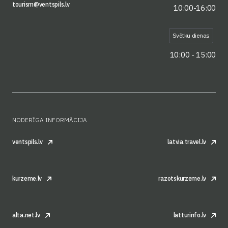
tourism@ventspils.lv
10:00-16:00
Svētku dienas
10:00 - 15:00
NODERĪGA INFORMĀCIJA
ventspils.lv
latvia.travel.lv
kurzeme.lv
razotskurzeme.lv
alta.net.lv
latturinfo.lv