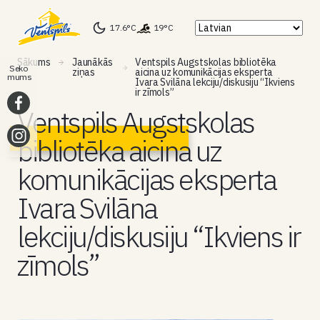
17.6°C
19°C
Sākums
Jaunākās
Ventspils Augstskolas bibliotēka
Seko
ziņas
aicina uz komunikācijas eksperta
mums
Ivara Svilāna lekciju/diskusiju “Ikviens
ir zīmols”
Ventspils Augstskolas
bibliotēka aicina uz
komunikācijas eksperta
Ivara Svilāna
lekciju/diskusiju “Ikviens ir
zīmols”