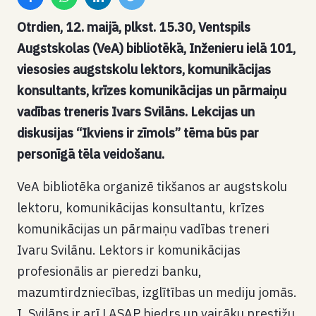
Otrdien, 12. maijā, plkst. 15.30, Ventspils
Augstskolas (VeA) bibliotēkā, Inženieru ielā 101,
viesosies augstskolu lektors, komunikācijas
konsultants, krīzes komunikācijas un pārmaiņu
vadības treneris Ivars Svilāns. Lekcijas un
diskusijas “Ikviens ir zīmols” tēma būs par
personīgā tēla veidošanu.
VeA bibliotēka organizē tikšanos ar augstskolu
lektoru, komunikācijas konsultantu, krīzes
komunikācijas un pārmaiņu vadības treneri
Ivaru Svilānu. Lektors ir komunikācijas
profesionālis ar pieredzi banku,
mazumtirdzniecības, izglītības un mediju jomās.
I. Svilāns ir arī LASAP biedrs un vairāku prestižu