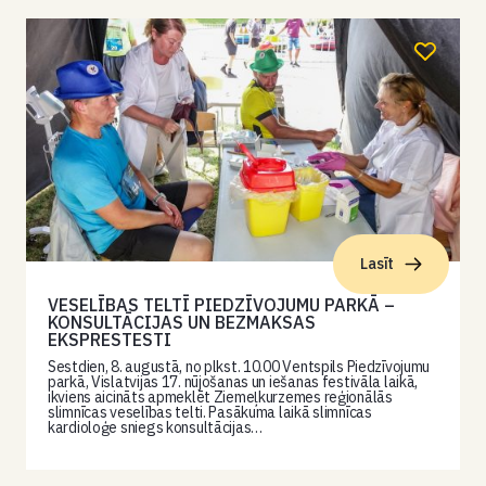
Lasīt
VESELĪBAS TELTĪ PIEDZĪVOJUMU PARKĀ –
KONSULTĀCIJAS UN BEZMAKSAS
EKSPRESTESTI
Sestdien, 8. augustā, no plkst. 10.00 Ventspils Piedzīvojumu
parkā, Vislatvijas 17. nūjošanas un iešanas festivāla laikā,
ikviens aicināts apmeklēt Ziemeļkurzemes reģionālās
slimnīcas veselības telti. Pasākuma laikā slimnīcas
kardioloģe sniegs konsultācijas…