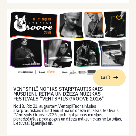
Lasīt
VENTSPILĪ NOTIKS STARPTAUTISKAIS
MŪSDIENU RITMA UN DŽEZA MŪZIKAS
FESTIVĀLS “VENTSPILS GROOVE 2026”
No 18. līdz 21. augustam Ventspilī norisināsies
starptautiskais mūsdienu ritma un džeza mūzikas festivāls
“Ventspils Groove 2026”, pulcējot jaunos mūziķus,
pieredzējušus pedagogus un džeza māksliniekus no Latvijas,
Lietuvas, Igaunijas un…