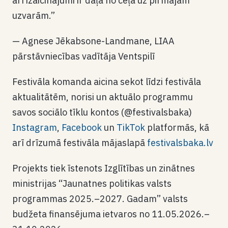
arī izaicinājumi ir daļa no ceļa uz pirmajām
uzvarām.”
— Agnese Jēkabsone-Landmane, LIAA
pārstāvniecības vadītāja Ventspilī
Festivāla komanda aicina sekot līdzi festivāla
aktualitātēm, norisi un aktuālo programmu
savos sociālo tīklu kontos (@festivalsbaka)
Instagram
,
Facebook
un
TikTok
platformās, kā
arī drīzumā festivāla mājaslapā
festivalsbaka.lv
Projekts tiek īstenots Izglītības un zinātnes
ministrijas “Jaunatnes politikas valsts
programmas 2025.–2027. Gadam” valsts
budžeta finansējuma ietvaros no 11.05.2026.–