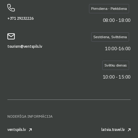
Pirmdiena - Piektdiena
+371 29232226
08:00 - 18:00
Sestdiena, Svētdiena
tourism@ventspils.lv
10:00-16:00
Svētku dienas
10:00 - 15:00
NODERĪGA INFORMĀCIJA
ventspils.lv
latvia.travel.lv