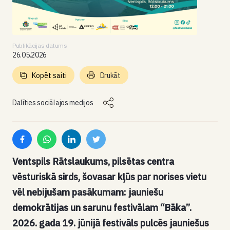
Publikācijas datums
26.05.2026
Kopēt saiti
Drukāt
Dalīties sociālajos medijos
Ventspils Rātslaukums, pilsētas centra
vēsturiskā sirds, šovasar kļūs par norises vietu
vēl nebijušam pasākumam: jauniešu
demokrātijas un sarunu festivālam “Bāka”.
2026. gada 19. jūnijā festivāls pulcēs jauniešus