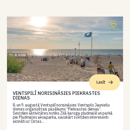
Lasīt
VENTSPILĪ NORISINĀSIES PIEKRASTES
DIENAS
8. un 9. augustā Ventspilī norisināsies Ventspils Jauniešu
domes organizētais pasākums “Piekrastes dienas”.
Sestdien aktivitātes notiks Zilā karoga pludmalē un parkā
pie Pludmales akvaparka, savukārt svētdien interesenti
aicināti uz Ostas…