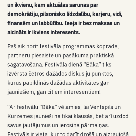
un ikvienu, kam aktuālas sarunas par
demokrātiju, pilsonisko līdzdalību, karjeru, vidi,
finansēm un labbūtību. Ieeja ir bez maksas un
aicināts ir ikviens interesents.
Pašlaik norit festivāla programmas koprade,
partneru piesaiste un pasākuma praktiskā
sagatavošana. Festivāla dienā “Bāka” tiks
izvērsta četros dažādos diskusiju punktos,
kurus papildinās dažādas aktivitātes gan
jauniešiem, gan citiem interesentiem!
“Ar festivālu “Bāka” vēlamies, lai Ventspils un
Kurzemes jaunieši ne tikai klausās, bet arī uzdod
savus jautājumus un ierosina pārmaiņas.
Festivāls ir vieta, kur to darīt drošā un aizraujošā