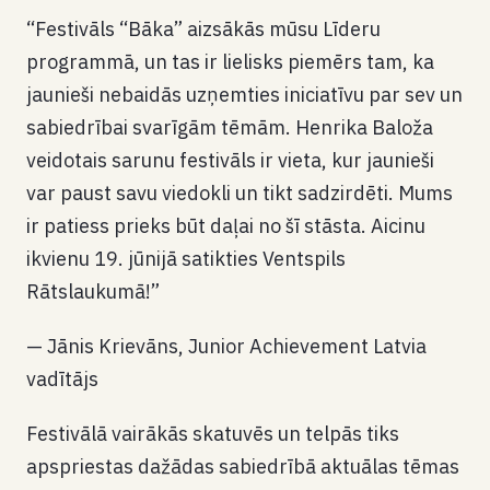
“Festivāls “Bāka” aizsākās mūsu Līderu
programmā, un tas ir lielisks piemērs tam, ka
jaunieši nebaidās uzņemties iniciatīvu par sev un
sabiedrībai svarīgām tēmām. Henrika Baloža
veidotais sarunu festivāls ir vieta, kur jaunieši
var paust savu viedokli un tikt sadzirdēti. Mums
ir patiess prieks būt daļai no šī stāsta. Aicinu
ikvienu 19. jūnijā satikties Ventspils
Rātslaukumā!”
— Jānis Krievāns, Junior Achievement Latvia
vadītājs
Festivālā vairākās skatuvēs un telpās tiks
apspriestas dažādas sabiedrībā aktuālas tēmas