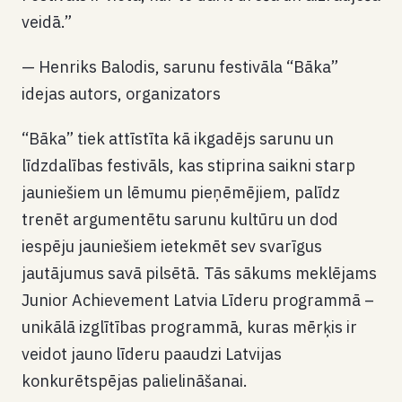
veidā.”
— Henriks Balodis, sarunu festivāla “Bāka”
idejas autors, organizators
“Bāka” tiek attīstīta kā ikgadējs sarunu un
līdzdalības festivāls, kas stiprina saikni starp
jauniešiem un lēmumu pieņēmējiem, palīdz
trenēt argumentētu sarunu kultūru un dod
iespēju jauniešiem ietekmēt sev svarīgus
jautājumus savā pilsētā. Tās sākums meklējams
Junior Achievement Latvia Līderu programmā –
unikālā izglītības programmā, kuras mērķis ir
veidot jauno līderu paaudzi Latvijas
konkurētspējas palielināšanai.