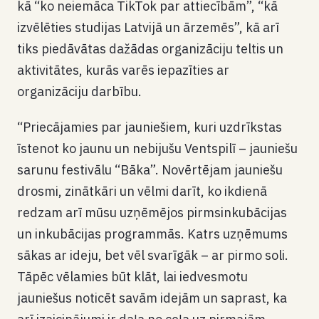
kā “ko neiemāca TikTok par attiecībām”, “kā
izvēlēties studijas Latvijā un ārzemēs”, kā arī
tiks piedāvātas dažādas organizāciju teltis un
aktivitātes, kurās varēs iepazīties ar
organizāciju darbību.
“Priecājamies par jauniešiem, kuri uzdrīkstas
īstenot ko jaunu un nebijušu Ventspilī – jauniešu
sarunu festivālu “Bāka”. Novērtējam jauniešu
drosmi, zinātkāri un vēlmi darīt, ko ikdienā
redzam arī mūsu uzņēmējos pirmsinkubācijas
un inkubācijas programmās. Katrs uzņēmums
sākas ar ideju, bet vēl svarīgāk – ar pirmo soli.
Tāpēc vēlamies būt klāt, lai iedvesmotu
jauniešus noticēt savām idejām un saprast, ka