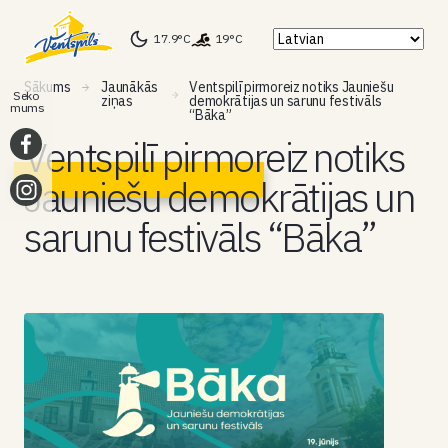
17.9°C
19°C
Sākums
Jaunākās
Ventspilī pirmoreiz notiks Jauniešu
Seko
ziņas
demokrātijas un sarunu festivāls
mums
“Bāka”
Ventspilī pirmoreiz notiks
Jauniešu demokrātijas un
sarunu festivāls “Bāka”