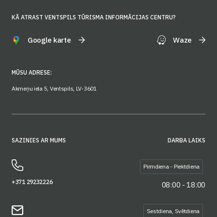
KĀ ATRAST VENTSPILS TŪRISMA INFORMĀCIJAS CENTRU?
Google karte
Waze
MŪSU ADRESE:
Akmeņu iela 5, Ventspils, LV-3601
SAZINIES AR MUMS
DARBA LAIKS
Pirmdiena - Piektdiena
+371 29232226
08:00 - 18:00
Sestdiena, Svētdiena