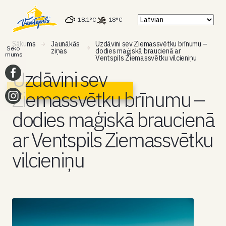
18.1°C
18°C
Sākums
Jaunākās
Uzdāvini sev Ziemassvētku brīnumu –
Seko
ziņas
dodies maģiskā braucienā ar
mums
Ventspils Ziemassvētku vilcieniņu
Uzdāvini sev
Ziemassvētku brīnumu –
dodies maģiskā braucienā
ar Ventspils Ziemassvētku
vilcieniņu