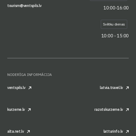
tourism@ventspils.lv
10:00-16:00
Svētku dienas
10:00 - 15:00
NODERĪGA INFORMĀCIJA
ventspils.lv
latvia.travel.lv
kurzeme.lv
razotskurzeme.lv
alta.net.lv
latturinfo.lv