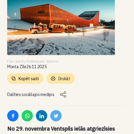
Foto autors
Publikācijas datums
Monta Zīle
26.11.2025
Kopēt saiti
Drukāt
Dalīties sociālajos medijos
No 29. novembra Ventspils ielās atgriezīsies