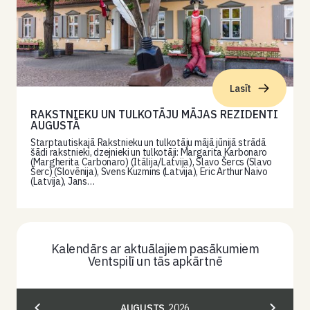
Lasīt
RAKSTNIEKU UN TULKOTĀJU MĀJAS REZIDENTI
AUGUSTĀ
Starptautiskajā Rakstnieku un tulkotāju mājā jūnijā strādā
šādi rakstnieki, dzejnieki un tulkotāji: Margarita Karbonaro
(Margherita Carbonaro) (Itālija/Latvija), Slavo Šercs (Slavo
Šerc) (Slovēnija), Svens Kuzmins (Latvija), Eric Arthur Naivo
(Latvija), Jans…
Kalendārs ar aktuālajiem pasākumiem
Ventspilī un tās apkārtnē
AUGUSTS
2026