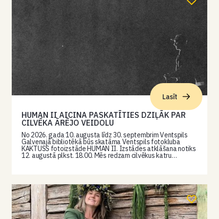
Lasīt
HUMAN II AICINA PASKATĪTIES DZIĻĀK PAR
CILVĒKA ĀRĒJO VEIDOLU
No 2026. gada 10. augusta līdz 30. septembrim Ventspils
Galvenajā bibliotēkā būs skatāma Ventspils fotokluba
KAKTUSS fotoizstāde HUMAN II. Izstādes atklāšana notiks
12. augustā plkst. 18.00. Mēs redzam cilvēkus katru…