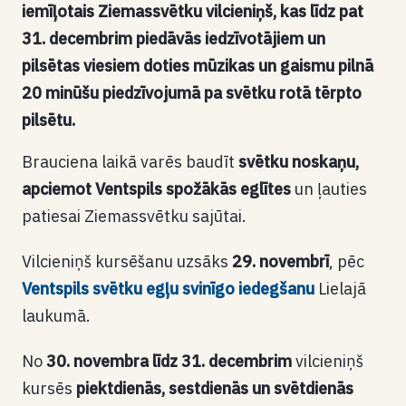
iemīļotais Ziemassvētku vilcieniņš, kas līdz pat
31. decembrim piedāvās iedzīvotājiem un
pilsētas viesiem doties mūzikas un gaismu pilnā
20 minūšu piedzīvojumā pa svētku rotā tērpto
pilsētu.
Brauciena laikā varēs baudīt
svētku noskaņu,
apciemot Ventspils spožākās eglītes
un ļauties
patiesai Ziemassvētku sajūtai.
Vilcieniņš kursēšanu uzsāks
29. novembrī
, pēc
Ventspils svētku egļu svinīgo iedegšanu
Lielajā
laukumā.
No
30. novembra līdz 31. decembrim
vilcieniņš
kursēs
piektdienās, sestdienās un svētdienās