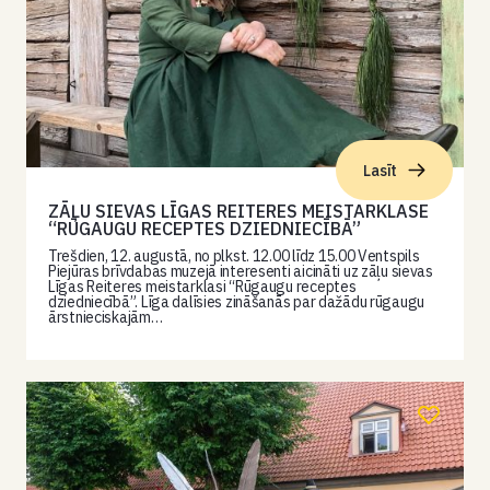
Lasīt
ZĀĻU SIEVAS LĪGAS REITERES MEISTARKLASE
“RŪGAUGU RECEPTES DZIEDNIECĪBĀ”
Trešdien, 12. augustā, no plkst. 12.00 līdz 15.00 Ventspils
Piejūras brīvdabas muzejā interesenti aicināti uz zāļu sievas
Līgas Reiteres meistarklasi “Rūgaugu receptes
dziedniecībā”. Līga dalīsies zināšanās par dažādu rūgaugu
ārstnieciskajām…