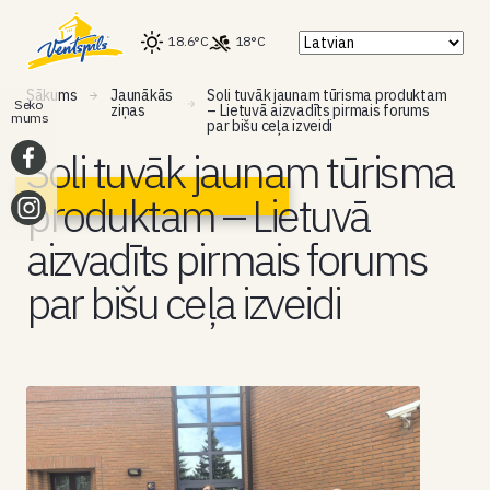
18.6°C
18°C
Sākums
Jaunākās
Soli tuvāk jaunam tūrisma produktam
Seko
ziņas
– Lietuvā aizvadīts pirmais forums
mums
par bišu ceļa izveidi
Soli tuvāk jaunam tūrisma
produktam – Lietuvā
aizvadīts pirmais forums
par bišu ceļa izveidi