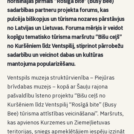
norisinājās pirmais “Rosīgā bite” (Busy Bee)
sadarbības partneru projekta forums, kas
pulcēja biškopjus un tūrisma nozares pārstāvjus
no Latvijas un Lietuvas. Foruma mērķis ir veidot
kopīgu tematisko tūrisma maršrutu “Bišu ceļš”
no Kuršēniem līdz Ventspilij, stiprinot pārrobežu
sadarbību un veicinot dabas un kultūras
mantojuma popularizēšanu.
Ventspils muzeja struktūrvienība – Piejūras
brīvdabas muzejs – kopā ar Šauļu rajona
pašvaldību īsteno projektu “Bišu ceļš no
Kuršēniem līdz Ventspilij “Rosīgā bite” (Busy
Bee) tūrisma attīstības veicināšanai”. Maršruts,
kas apvienos Kurzemes un Ziemeļlietuvas
teritorijas, sniegs apmeklētājiem iespēju izzināt