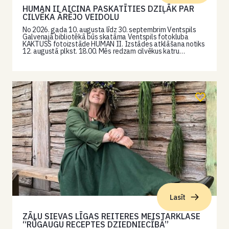
HUMAN II AICINA PASKATĪTIES DZIĻĀK PAR
CILVĒKA ĀRĒJO VEIDOLU
No 2026. gada 10. augusta līdz 30. septembrim Ventspils
Galvenajā bibliotēkā būs skatāma Ventspils fotokluba
KAKTUSS fotoizstāde HUMAN II. Izstādes atklāšana notiks
12. augustā plkst. 18.00. Mēs redzam cilvēkus katru…
Lasīt
ZĀĻU SIEVAS LĪGAS REITERES MEISTARKLASE
“RŪGAUGU RECEPTES DZIEDNIECĪBĀ”