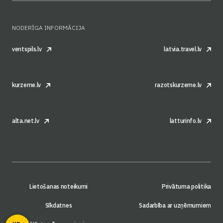
NODERĪGA INFORMĀCIJA
ventspils.lv
latvia.travel.lv
kurzeme.lv
razotskurzeme.lv
alta.net.lv
latturinfo.lv
Lietošanas noteikumi
Privātuma politika
Sīkdatnes
Sadarbība ar uzņēmumiem