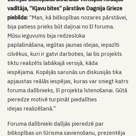
vadītāja, “Kļavu bites” pārstāve Dagnija Grieze
piebilda:
“Man, kā biškopības nozares pārstāvei,
bija patiess prieks būt daļiņai no šī foruma.
Mūsu ieguvums bija redzesloka
paplašināšana, iegūtas jaunas idejas, iepazīti
cilvēkus, kuri ir gatvi darboties, lai šis projekts
tiktu realizēts labākajā versijā, kāda
iespējama. Kopējās sarunās un diskusijās tika
apjaustas reālās iespējas, kuras var sniegt katrs
foruma dalībnieks, šī projekta īstenošanai. Gūtā
pieredze motivē turpināt piedalīties
idejas realizēšanā.”
Foruma dalībnieki dalījās pieredzē par
biškopības un tūrisma savienošanu, prezentēja