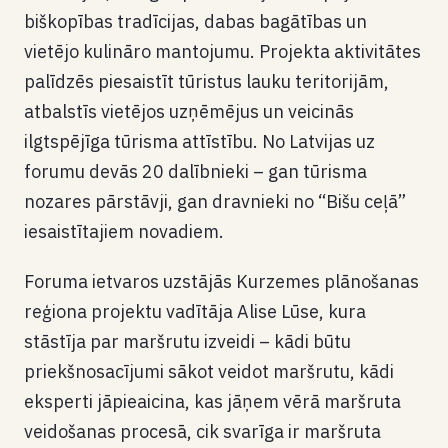
biškopības tradīcijas, dabas bagātības un
vietējo kulināro mantojumu. Projekta aktivitātes
palīdzēs piesaistīt tūristus lauku teritorijām,
atbalstīs vietējos uzņēmējus un veicinās
ilgtspējīga tūrisma attīstību. No Latvijas uz
forumu devās 20 dalībnieki – gan tūrisma
nozares pārstāvji, gan dravnieki no “Bišu ceļā”
iesaistītajiem novadiem.
Foruma ietvaros uzstājās Kurzemes plānošanas
reģiona projektu vadītāja Alise Lūse, kura
stāstīja par maršrutu izveidi – kādi būtu
priekšnosacījumi sākot veidot maršrutu, kādi
eksperti jāpieaicina, kas jāņem vērā maršruta
veidošanas procesā, cik svarīga ir maršruta