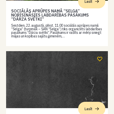
Lasīt
SOCIĀLĀS APRŪPES NAMĀ “SELGA”
NORISINĀSIES LABDARĪBAS PASĀKUMS
“DĀRZA SVĒTKI”
Sestdien, 22. augustā, plkst. 11.00 sociālās aprūpes namā
“Selga” (turpmāk – SAN “Selga”) tiks organizēts labdarības
pasākums “Dārza svētki”. Pasākums ir radīts ar mērķi sniegt
mājas un kopības sajūtu ģimenēm,…
Lasīt