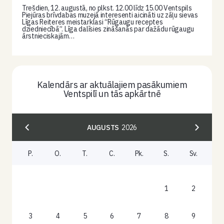
Trešdien, 12. augustā, no plkst. 12.00 līdz 15.00 Ventspils
Piejūras brīvdabas muzejā interesenti aicināti uz zāļu sievas
Līgas Reiteres meistarklasi “Rūgaugu receptes
dziedniecībā”. Līga dalīsies zināšanās par dažādu rūgaugu
ārstnieciskajām…
Kalendārs ar aktuālajiem pasākumiem
Ventspilī un tās apkārtnē
AUGUSTS
2026
P.
O.
T.
C.
Pk.
S.
Sv.
1
2
3
4
5
6
7
8
9