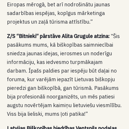
Eiropas mērogā, bet arī nodrošinātu jaunas
sadarbības iespējas, kopīgus mārketinga
projektus un zaļā tūrisma attīstību.”
Z/S “Bitnieki” pārstāve Alita Grugule atzina:
“Šis
pasākums mums, kā biškopības saimniecībai
sniedza jaunas idejas, ierosmes un noderīgu
informāciju, kas iedvesmo turpmākajam
darbam. Īpašs paldies par iespēju būt daļai no
foruma, kur varējām iepazīt Lietuvas biškopju
pieredzi gan biškopībā, gan tūrismā. Pasākums
bija profesionāli noorganizēts, un mēs patiesi
augstu novērtējam kaimiņu lietuviešu viesmīlību.
Viss bija lieliski, mums ļoti patika!”
Latvijas Biškopības biedrības Ventspils nodaļas