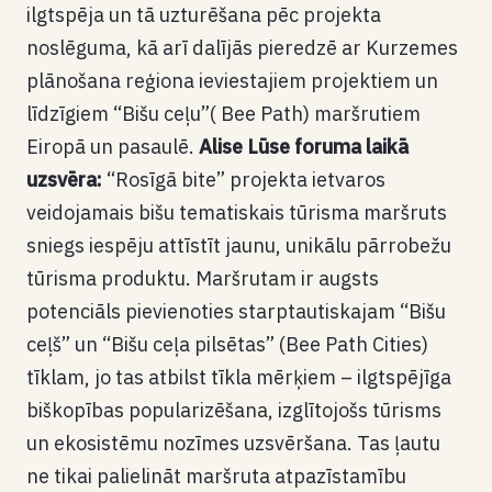
ilgtspēja un tā uzturēšana pēc projekta
noslēguma, kā arī dalījās pieredzē ar Kurzemes
plānošana reģiona ieviestajiem projektiem un
līdzīgiem “Bišu ceļu”( Bee Path) maršrutiem
Eiropā un pasaulē.
Alise Lūse foruma laikā
uzsvēra:
“Rosīgā bite” projekta ietvaros
veidojamais bišu tematiskais tūrisma maršruts
sniegs iespēju attīstīt jaunu, unikālu pārrobežu
tūrisma produktu. Maršrutam ir augsts
potenciāls pievienoties starptautiskajam “Bišu
ceļš” un “Bišu ceļa pilsētas” (Bee Path Cities)
tīklam, jo tas atbilst tīkla mērķiem – ilgtspējīga
biškopības popularizēšana, izglītojošs tūrisms
un ekosistēmu nozīmes uzsvēršana. Tas ļautu
ne tikai palielināt maršruta atpazīstamību