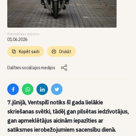
Publikācijas datums
01.06.2026
Kopēt saiti
Drukāt
Dalīties sociālajos medijos
7.jūnijā, Ventspilī notiks šī gada lielākie
skriešanas svētki, tādēļ gan pilsētas iedzīvotājus,
gan apmeklētājus aicinām iepazīties ar
satiksmes ierobežojumiem sacensību dienā.