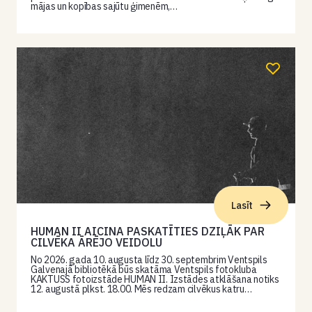
mājas un kopības sajūtu ģimenēm,…
Lasīt
HUMAN II AICINA PASKATĪTIES DZIĻĀK PAR
CILVĒKA ĀRĒJO VEIDOLU
No 2026. gada 10. augusta līdz 30. septembrim Ventspils
Galvenajā bibliotēkā būs skatāma Ventspils fotokluba
KAKTUSS fotoizstāde HUMAN II. Izstādes atklāšana notiks
12. augustā plkst. 18.00. Mēs redzam cilvēkus katru…