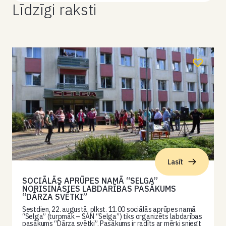
Līdzīgi raksti
Lasīt
SOCIĀLĀS APRŪPES NAMĀ “SELGA”
NORISINĀSIES LABDARĪBAS PASĀKUMS
“DĀRZA SVĒTKI”
Sestdien, 22. augustā, plkst. 11.00 sociālās aprūpes namā
“Selga” (turpmāk – SAN “Selga”) tiks organizēts labdarības
pasākums “Dārza svētki”. Pasākums ir radīts ar mērķi sniegt