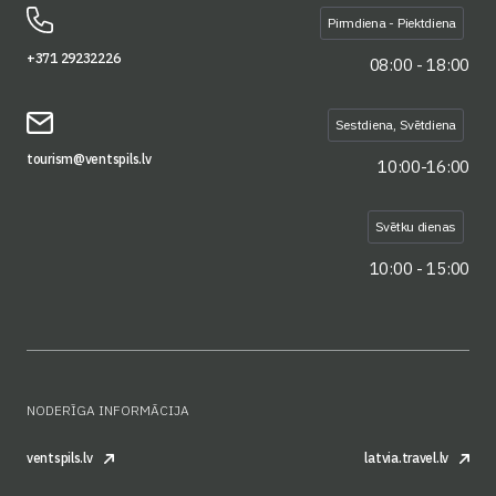
Pirmdiena - Piektdiena
+371 29232226
08:00 - 18:00
Sestdiena, Svētdiena
tourism@ventspils.lv
10:00-16:00
Svētku dienas
10:00 - 15:00
NODERĪGA INFORMĀCIJA
ventspils.lv
latvia.travel.lv