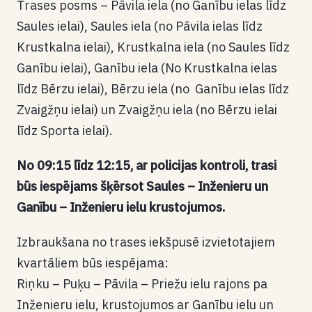
Trases posms – Pāvila iela (no Ganību ielas līdz
Saules ielai), Saules iela (no Pāvila ielas līdz
Krustkalna ielai), Krustkalna iela (no Saules līdz
Ganību ielai), Ganību iela (No Krustkalna ielas
līdz Bērzu ielai), Bērzu iela (no Ganību ielas līdz
Zvaigžņu ielai) un Zvaigžņu iela (no Bērzu ielai
līdz Sporta ielai).
No 09:15 līdz 12:15, ar policijas kontroli, trasi
būs iespējams šķērsot Saules – Inženieru un
Ganību – Inženieru ielu krustojumos.
Izbraukšana no trases iekšpusē izvietotajiem
kvartāliem būs iespējama:
Riņku – Puķu – Pāvila – Priežu ielu rajons pa
Inženieru ielu, krustojumos ar Ganību ielu un