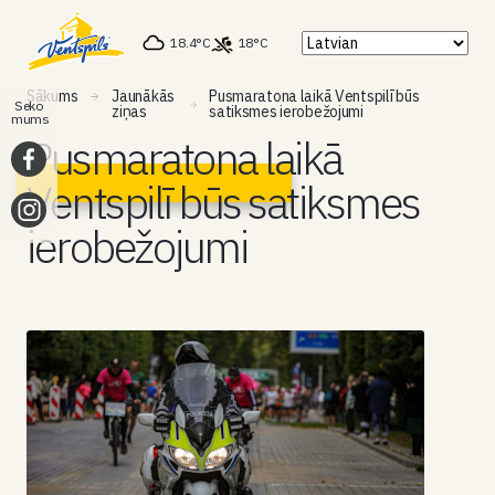
18.4°C
18°C
Sākums
Jaunākās
Pusmaratona laikā Ventspilī būs
Seko
ziņas
satiksmes ierobežojumi
mums
Pusmaratona laikā
Ventspilī būs satiksmes
ierobežojumi