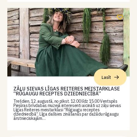
Lasīt
ZĀĻU SIEVAS LĪGAS REITERES MEISTARKLASE
“RŪGAUGU RECEPTES DZIEDNIECĪBĀ”
Trešdien, 12. augustā, no plkst. 12.00 līdz 15.00 Ventspils
Piejūras brīvdabas muzejā interesenti aicināti uz zāļu sievas
Līgas Reiteres meistarklasi “Rūgaugu receptes
dziedniecībā”. Līga dalīsies zināšanās par dažādu rūgaugu
ārstnieciskajām…