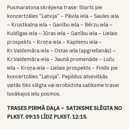
Pusmaratona skrējiena trase: Starts pie
koncertzāles “Latvija” – Pāvila iela – Saules iela
– Krustkalna iela – Ganību iela – Bērzu iela –
Kuldīgas iela – Jūras iela – Ganību iela – Lielais
prospekts – Kroņa iela – Kapteiņu iela –
Kr.Valdemāra iela – Ostas iela (apgriešanās) –
Kr.Valdemāra iela – Jaunā promenāde – Loču
iela – Kroņa iela – Lielais prospekts – Finišs pie
koncertzāles “Latvija”. Papildus atsevišķās
vietās tiks slēgta vai ierobežota satiksme trasei
tuvākajos ielu posmos.
TRASES PIRMĀ DAĻA – SATIKSME SLĒGTA NO
PLKST. 09:15 LĪDZ PLKST. 12:15.