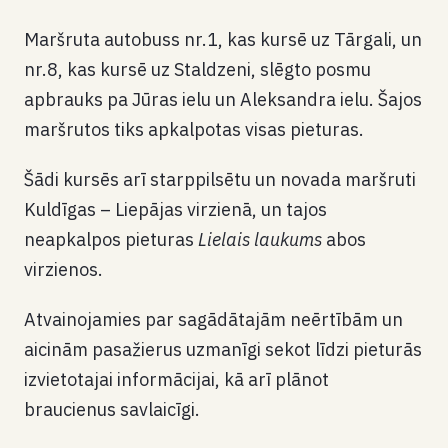
Maršruta autobuss nr.1, kas kursē uz Tārgali, un
nr.8, kas kursē uz Staldzeni, slēgto posmu
apbrauks pa Jūras ielu un Aleksandra ielu. Šajos
maršrutos tiks apkalpotas visas pieturas.
Šādi kursēs arī starppilsētu un novada maršruti
Kuldīgas – Liepājas virzienā, un tajos
neapkalpos pieturas
Lielais laukums
abos
virzienos.
Atvainojamies par sagādātajām neērtībām un
aicinām pasažierus uzmanīgi sekot līdzi pieturās
izvietotajai informācijai, kā arī plānot
braucienus savlaicīgi.