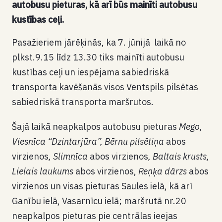
autobusu pieturas, kā arī būs mainīti autobusu
kustības ceļi.
Pasažieriem jārēķinās, ka 7. jūnijā laikā no
plkst.9.15 līdz 13.30 tiks mainīti autobusu
kustības ceļi un iespējama sabiedriskā
transporta kavēšanās visos Ventspils pilsētas
sabiedriskā transporta maršrutos.
Šajā laikā neapkalpos autobusu pieturas
Mego,
Viesnīca “Dzintarjūra”, Bērnu pilsētiņa
abos
virzienos
, Slimnīca
abos virzienos
, Baltais krusts,
Lielais laukums
abos virzienos,
Reņķa dārzs
abos
virzienos un visas pieturas Saules ielā, kā arī
Ganību ielā, Vasarnīcu ielā; maršrutā nr.20
neapkalpos pieturas pie centrālas ieejas