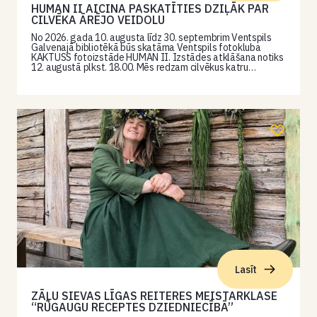
HUMAN II AICINA PASKATĪTIES DZIĻĀK PAR
CILVĒKA ĀRĒJO VEIDOLU
No 2026. gada 10. augusta līdz 30. septembrim Ventspils
Galvenajā bibliotēkā būs skatāma Ventspils fotokluba
KAKTUSS fotoizstāde HUMAN II. Izstādes atklāšana notiks
12. augustā plkst. 18.00. Mēs redzam cilvēkus katru…
Lasīt
ZĀĻU SIEVAS LĪGAS REITERES MEISTARKLASE
“RŪGAUGU RECEPTES DZIEDNIECĪBĀ”