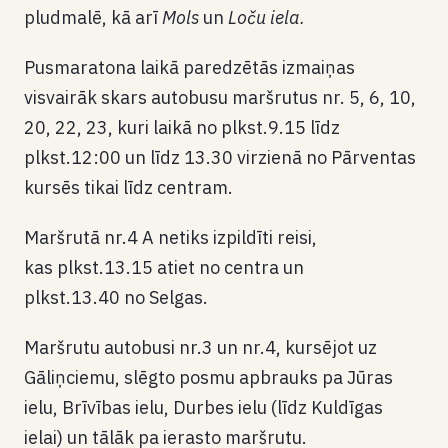
pludmalē, kā arī
Mols
un
Loču iela.
Pusmaratona laikā paredzētās izmaiņas
visvairāk skars autobusu maršrutus nr. 5, 6, 10,
20, 22, 23, kuri laikā no plkst.9.15 līdz
plkst.12:00 un līdz 13.30 virzienā no Pārventas
kursēs tikai līdz centram.
Maršrutā nr.4 A netiks izpildīti reisi,
kas plkst.13.15 atiet no centra un
plkst.13.40 no Selgas.
Maršrutu autobusi nr.3 un nr.4, kursējot uz
Gāliņciemu, slēgto posmu apbrauks pa Jūras
ielu, Brīvības ielu, Durbes ielu (līdz Kuldīgas
ielai) un tālāk pa ierasto maršrutu.