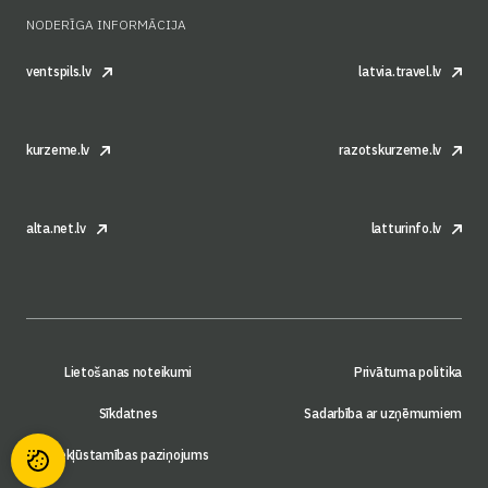
NODERĪGA INFORMĀCIJA
ventspils.lv
latvia.travel.lv
kurzeme.lv
razotskurzeme.lv
alta.net.lv
latturinfo.lv
Lietošanas noteikumi
Privātuma politika
Sīkdatnes
Sadarbība ar uzņēmumiem
Piekļūstamības paziņojums