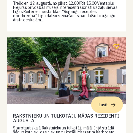
Trešdien, 12. augustā, no plkst. 12.00 līdz 15.00 Ventspils
Piejūras brīvdabas muzejā interesenti aicināti uz zāļu sievas
Līgas Reiteres meistarklasi “Rūgaugu receptes
dziedniecībā”. Līga dalīsies zināšanās par dažādu rūgaugu
ārstnieciskajām…
Lasīt
RAKSTNIEKU UN TULKOTĀJU MĀJAS REZIDENTI
AUGUSTĀ
Starptautiskajā Rakstnieku un tulkotāju mājā jūnijā strādā
šādi rakstnieki, dzejnieki un tulkotāji: Margarita Karbonaro