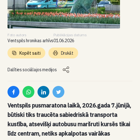
Foto autors
Publikācijas datums
Ventspils hronikas arhīvs
01.06.2026
Kopēt saiti
Drukāt
Dalīties sociālajos medijos
Ventspils pusmaratona laikā, 2026.gada 7.jūnijā,
būtiski tiks traucēta sabiedriskā transporta
kustība, atsevišķi autobusu maršruti kursēs tikai
līdz centram, netiks apkalpotas vairākas