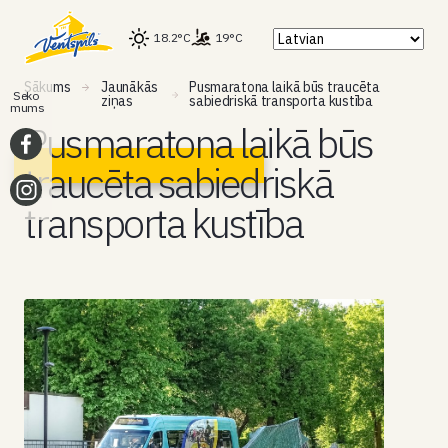
18.2°C
19°C
Sākums
Jaunākās
Pusmaratona laikā būs traucēta
Seko
ziņas
sabiedriskā transporta kustība
mums
Pusmaratona laikā būs
traucēta sabiedriskā
transporta kustība