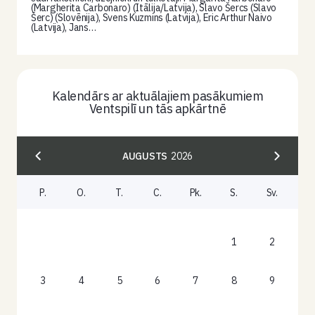
(Margherita Carbonaro) (Itālija/Latvija), Slavo Šercs (Slavo
Šerc) (Slovēnija), Svens Kuzmins (Latvija), Eric Arthur Naivo
(Latvija), Jans…
Kalendārs ar aktuālajiem pasākumiem
Ventspilī un tās apkārtnē
AUGUSTS
2026
P.
O.
T.
C.
Pk.
S.
Sv.
1
2
3
4
5
6
7
8
9