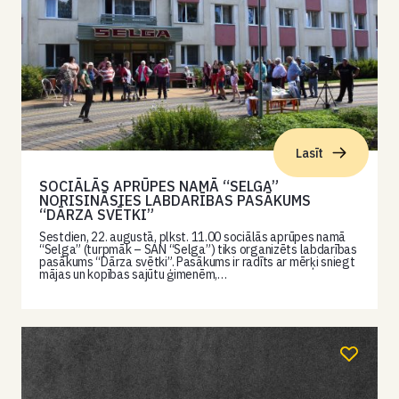
Lasīt
SOCIĀLĀS APRŪPES NAMĀ “SELGA”
NORISINĀSIES LABDARĪBAS PASĀKUMS
“DĀRZA SVĒTKI”
Sestdien, 22. augustā, plkst. 11.00 sociālās aprūpes namā
“Selga” (turpmāk – SAN “Selga”) tiks organizēts labdarības
pasākums “Dārza svētki”. Pasākums ir radīts ar mērķi sniegt
mājas un kopības sajūtu ģimenēm,…