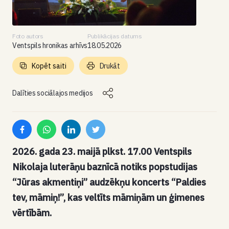
Foto autors
Publikācijas datums
Ventspils hronikas arhīvs
18.05.2026
Kopēt saiti
Drukāt
Dalīties sociālajos medijos
2026. gada 23. maijā plkst. 17.00 Ventspils
Nikolaja luterāņu baznīcā notiks popstudijas
“Jūras akmentiņi” audzēkņu koncerts “Paldies
tev, māmiņ!”, kas veltīts māmiņām un ģimenes
vērtībām.