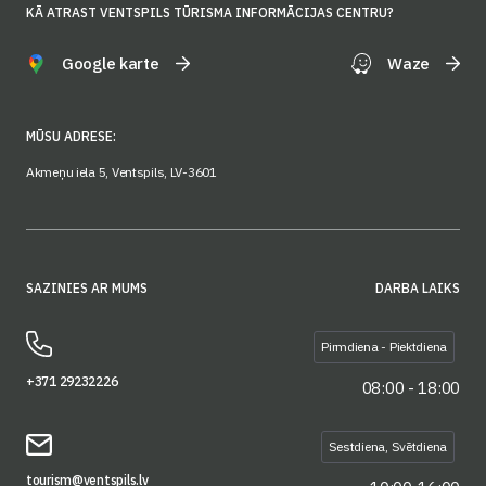
KĀ ATRAST VENTSPILS TŪRISMA INFORMĀCIJAS CENTRU?
Google karte
Waze
MŪSU ADRESE:
Akmeņu iela 5, Ventspils, LV-3601
SAZINIES AR MUMS
DARBA LAIKS
Pirmdiena - Piektdiena
+371 29232226
08:00 - 18:00
Sestdiena, Svētdiena
tourism@ventspils.lv