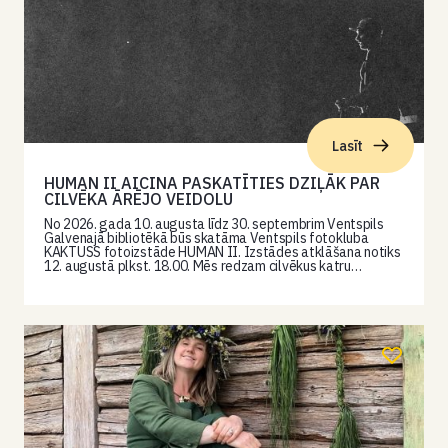
Lasīt
HUMAN II AICINA PASKATĪTIES DZIĻĀK PAR
CILVĒKA ĀRĒJO VEIDOLU
No 2026. gada 10. augusta līdz 30. septembrim Ventspils
Galvenajā bibliotēkā būs skatāma Ventspils fotokluba
KAKTUSS fotoizstāde HUMAN II. Izstādes atklāšana notiks
12. augustā plkst. 18.00. Mēs redzam cilvēkus katru…