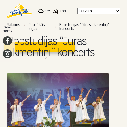
17°C
18°C
Sākums
Jaunākās
Popstudijas “Jūras akmentiņi”
Seko
ziņas
koncerts
mums
Popstudijas “Jūras
akmentiņi” koncerts