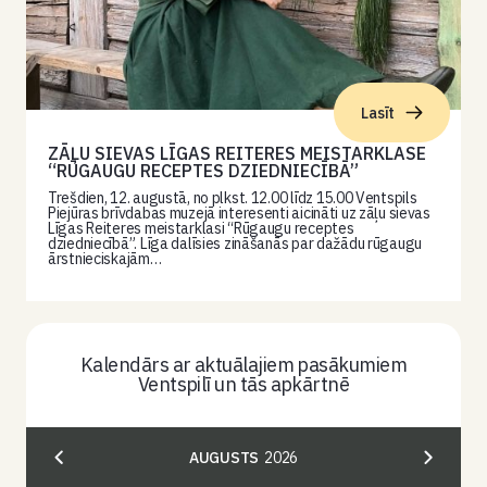
Lasīt
ZĀĻU SIEVAS LĪGAS REITERES MEISTARKLASE
“RŪGAUGU RECEPTES DZIEDNIECĪBĀ”
Trešdien, 12. augustā, no plkst. 12.00 līdz 15.00 Ventspils
Piejūras brīvdabas muzejā interesenti aicināti uz zāļu sievas
Līgas Reiteres meistarklasi “Rūgaugu receptes
dziedniecībā”. Līga dalīsies zināšanās par dažādu rūgaugu
ārstnieciskajām…
Kalendārs ar aktuālajiem pasākumiem
Ventspilī un tās apkārtnē
AUGUSTS
2026