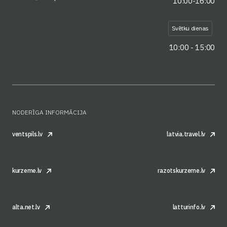
10:00-16:00
Svētku dienas
10:00 - 15:00
NODERĪGA INFORMĀCIJA
ventspils.lv
latvia.travel.lv
kurzeme.lv
razotskurzeme.lv
alta.net.lv
latturinfo.lv