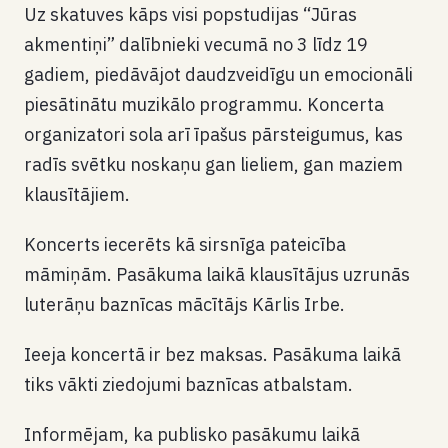
Uz skatuves kāps visi popstudijas “Jūras
akmentiņi” dalībnieki vecumā no 3 līdz 19
gadiem, piedāvājot daudzveidīgu un emocionāli
piesātinātu muzikālo programmu. Koncerta
organizatori sola arī īpašus pārsteigumus, kas
radīs svētku noskaņu gan lieliem, gan maziem
klausītājiem.
Koncerts iecerēts kā sirsnīga pateicība
māmiņām. Pasākuma laikā klausītājus uzrunās
luterāņu baznīcas mācītājs Kārlis Irbe.
Ieeja koncertā ir bez maksas. Pasākuma laikā
tiks vākti ziedojumi baznīcas atbalstam.
Informējam, ka publisko pasākumu laikā