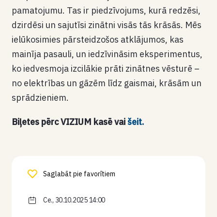
pamatojumu. Tas ir piedzīvojums, kurā redzēsi,
dzirdēsi un sajutīsi zinātni visās tās krāsās. Mēs
ielūkosimies pārsteidzošos atklājumos, kas
mainīja pasauli, un iedzīvināsim eksperimentus,
ko iedvesmoja izcilākie prāti zinātnes vēsturē –
no elektrības un gāzēm līdz gaismai, krāsām un
sprādzieniem.
Biļetes pērc
VIZIUM kasē vai
šeit.
Saglabāt pie favorītiem
Ce., 30.10.2025 14:00