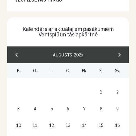
Kalendārs ar aktuālajiem pasākumiem
Ventspilī un tās apkārtnē
AUGUSTS
2026
P.
O.
T.
C.
Pk.
S.
Sv.
1
2
3
4
5
6
7
8
9
10
11
12
13
14
15
16