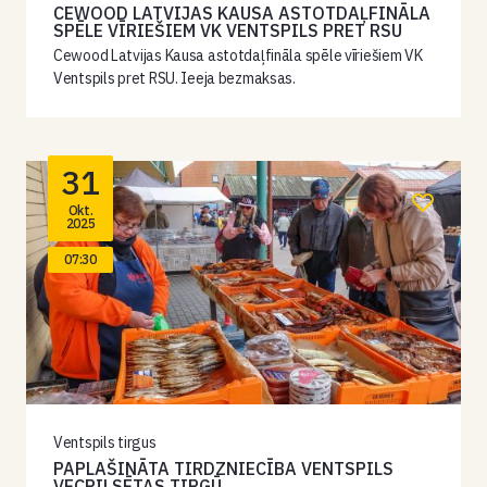
CEWOOD LATVIJAS KAUSA ASTOTDAĻFINĀLA
SPĒLE VĪRIEŠIEM VK VENTSPILS PRET RSU
Cewood Latvijas Kausa astotdaļfināla spēle vīriešiem VK
Ventspils pret RSU. Ieeja bezmaksas.
31
Okt.
2025
07:30
Ventspils tirgus
PAPLAŠINĀTA TIRDZNIECĪBA VENTSPILS
VECPILSĒTAS TIRGŪ