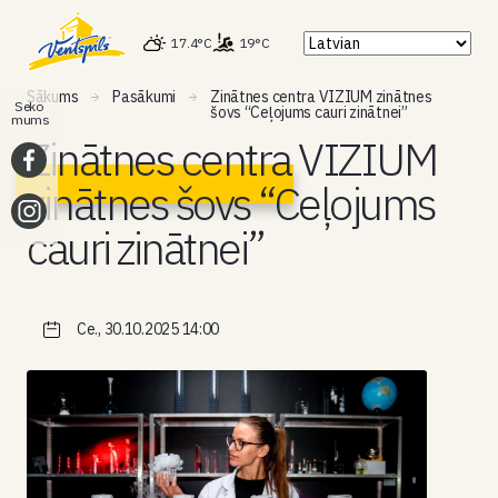
17.4°C
19°C
Sākums
Pasākumi
Zinātnes centra VIZIUM zinātnes
Seko
šovs “Ceļojums cauri zinātnei”
mums
Zinātnes centra VIZIUM
zinātnes šovs “Ceļojums
cauri zinātnei”
Ce., 30.10.2025 14:00