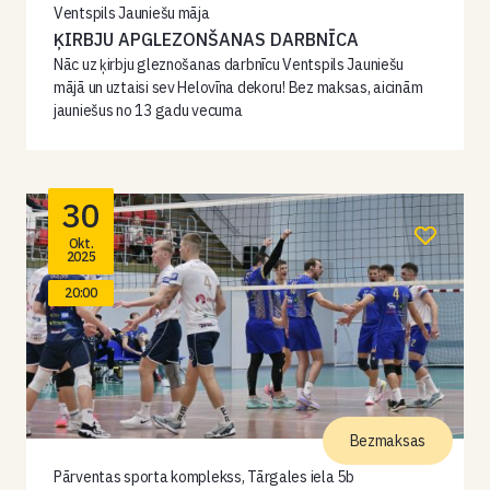
Ventspils Jauniešu māja
ĶIRBJU APGLEZONŠANAS DARBNĪCA
Nāc uz ķirbju gleznošanas darbnīcu Ventspils Jauniešu
mājā un uztaisi sev Helovīna dekoru! Bez maksas, aicinām
jauniešus no 13 gadu vecuma
30
Okt.
2025
20:00
Bezmaksas
Pārventas sporta komplekss, Tārgales iela 5b