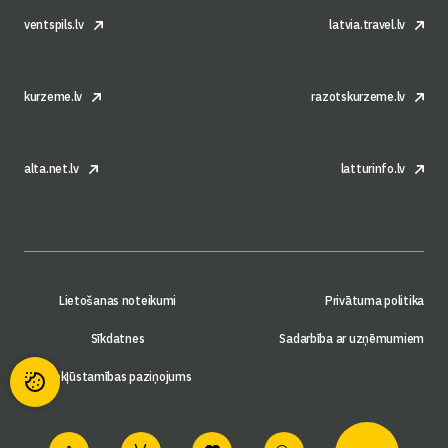
ventspils.lv
latvia.travel.lv
kurzeme.lv
razotskurzeme.lv
alta.net.lv
latturinfo.lv
Lietošanas noteikumi
Privātuma politika
Sīkdatnes
Sadarbība ar uzņēmumiem
Piekļūstamības paziņojums