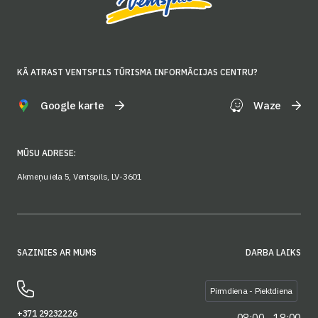
KĀ ATRAST VENTSPILS TŪRISMA INFORMĀCIJAS CENTRU?
Google karte
Waze
MŪSU ADRESE:
Akmeņu iela 5, Ventspils, LV-3601
SAZINIES AR MUMS
DARBA LAIKS
Pirmdiena - Piektdiena
+371 29232226
08:00 - 18:00