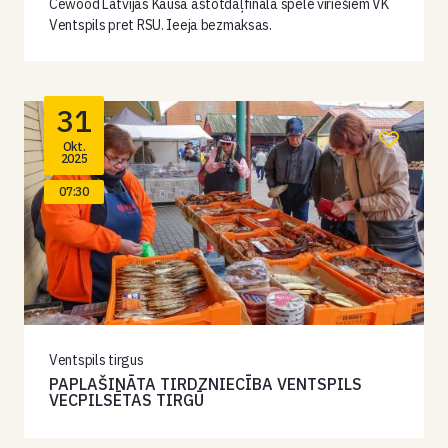
Cewood Latvijas Kausa astotdaļfināla spēle vīriešiem VK
Ventspils pret RSU. Ieeja bezmaksas.
31
Okt.
2025
07:30
Ventspils tirgus
PAPLAŠINĀTA TIRDZNIECĪBA VENTSPILS
VECPILSĒTAS TIRGŪ