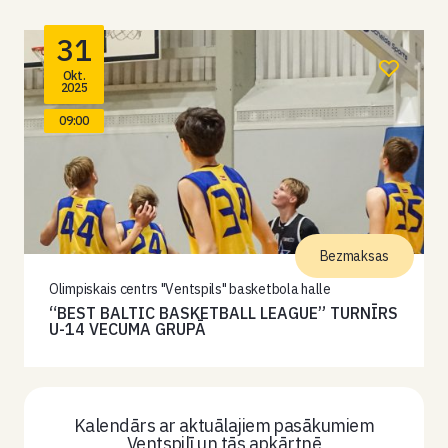
31
Okt.
2025
09:00
Bezmaksas
Olimpiskais centrs "Ventspils" basketbola halle
“BEST BALTIC BASKETBALL LEAGUE” TURNĪRS
U-14 VECUMA GRUPĀ
Kalendārs ar aktuālajiem pasākumiem
Ventspilī un tās apkārtnē