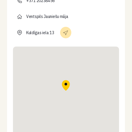
+371 20238456
Ventspils Jauniešu māja
Kuldīgas iela 13