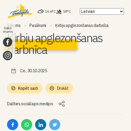
16.6°C
18°C
Sākums
Pasākumi
Ķirbju apglezonšanas darbnīca
Seko
mums
Ķirbju apglezonšanas
darbnīca
Ce., 30.10.2025
Kopēt saiti
Drukāt
Dalīties sociālajos medijos