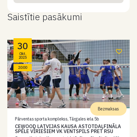
Saistītie pasākumi
30
Okt.
2025
20:00
Bezmaksas
Pārventas sporta komplekss, Tārgales iela 5b
CEWOOD LATVIJAS KAUSA ASTOTDAĻFINĀLA
SPĒLE VĪRIEŠIEM VK VENTSPILS PRET RSU