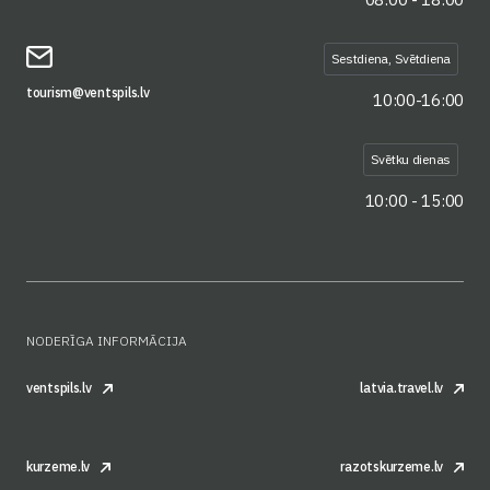
Sestdiena, Svētdiena
tourism@ventspils.lv
10:00-16:00
Svētku dienas
10:00 - 15:00
NODERĪGA INFORMĀCIJA
ventspils.lv
latvia.travel.lv
kurzeme.lv
razotskurzeme.lv