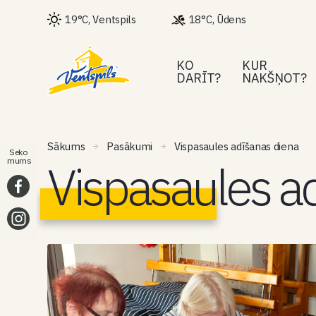
19°C, Ventspils
18°C, Ūdens
KO
KUR
DARĪT?
NAKŠŅOT?
Sākums
Pasākumi
Vispasaules adīšanas diena
Seko
Vispasaules a
mums