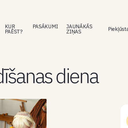
KUR
PASĀKUMI
JAUNĀKĀS
Piekļūs
PAĒST?
ZIŅAS
dīšanas diena