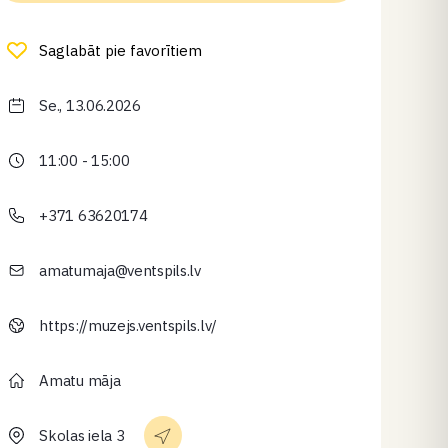
Saglabāt pie favorītiem
Se., 13.06.2026
11:00 - 15:00
+371 63620174
amatumaja@ventspils.lv
https://muzejs.ventspils.lv/
Amatu māja
Skolas iela 3