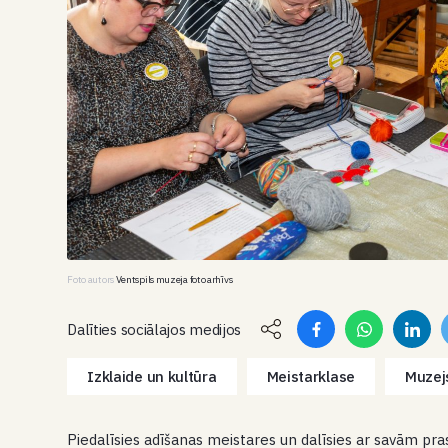
Foto autors
Ventspils muzeja foto arhīvs
Dalīties sociālajos medijos
Izklaide un kultūra
Meistarklase
Muzej
Piedalīsies adīšanas meistares un dalīsies ar savām p