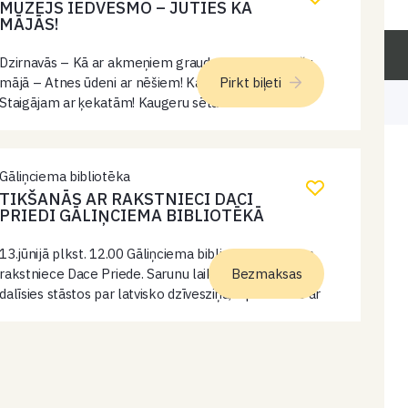
MUZEJS IEDVESMO – JŪTIES KĀ
MĀJĀS!
Dzirnavās – Kā ar akmeņiem graudus berza? Lībiešu
mājā – Atnes ūdeni ar nēšiem! Kaugeru sētā –
Pirkt biļeti
Staigājam ar ķekatām! Kaugeru sēta – Pabaro
trusīšus un aitas! Smiltnieku māja – Atdali baltās
pupiņas no brūnajām…
Gāliņciema bibliotēka
TIKŠANĀS AR RAKSTNIECI DACI
PRIEDI GĀLIŅCIEMA BIBLIOTĒKĀ
13.jūnijā plkst. 12.00 Gāliņciema bibliotēkā viesosies
rakstniece Dace Priede. Sarunu laikā rakstniece
Bezmaksas
dalīsies stāstos par latvisko dzīvesziņu, iepazīstinās ar
savu pieredzi indiāņu rezervātā un mentora darbu
raidījumā “Caur ērkšķiem uz…”. Uz pasākumu laipni
gaidīts ikviens…