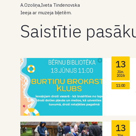
A.Ozoliņa,Iveta Tindenovska
Ieeja ar muzeja biļetēm.
Saistītie pasā
13
Jūn.
2026
11:00
13
Jūn.