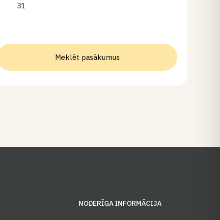
31
Meklēt pasākumus
S
NODERĪGA INFORMĀCIJA