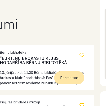
kumi
Bērnu bibliotēka
“BURTIŅU BROKASTU KLUBS”
NODARBĪBA BĒRNU BIBLIOTĒKĀ
13. jūnijā plkst. 11.00 Bērnu bibliotēkā notiks “Burtiņu
brokastu klubs” nodarbība🌼 Pasākuma mērķis ir
Bezmaksas
parādīt bērniem lasīšanas burvību, iepazīstinot viņus
un viņu ģimeni ar dažādām bērnu grāmatām.
Nodarbībā bērniem būs iespēja vienaudžu un vecāku
kompānijā…
Piejūras brīvdabas muzejs