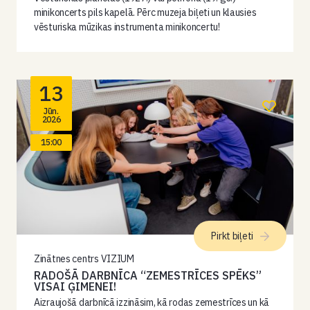
minikoncerts pils kapelā. Pērc muzeja biļeti un klausies
vēsturiska mūzikas instrumenta minikoncertu!
13
Jūn.
2026
15:00
Pirkt biļeti
Zinātnes centrs VIZIUM
RADOŠĀ DARBNĪCA “ZEMESTRĪCES SPĒKS”
VISAI ĢIMENEI!
Aizraujošā darbnīcā izzināsim, kā rodas zemestrīces un kā