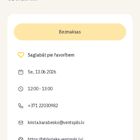
Bezmaksas
Saglabāt pie favorītiem
Se., 13.06.2026
12:00 - 13:00
+371 22030982
krista.karabesko@ventspils.lv
https://biblioteka.ventspils.lv/