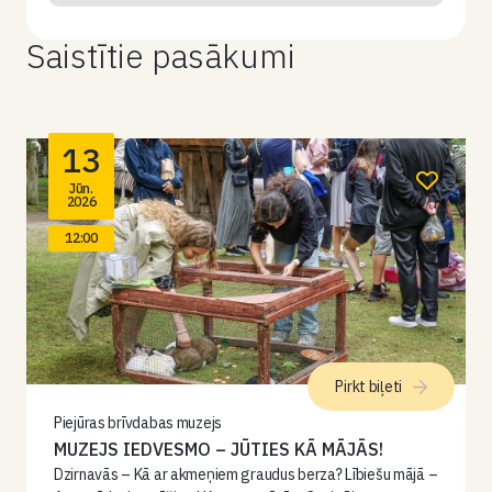
Saistītie pasākumi
13
Jūn.
2026
12:00
Pirkt biļeti
Piejūras brīvdabas muzejs
MUZEJS IEDVESMO – JŪTIES KĀ MĀJĀS!
Dzirnavās – Kā ar akmeņiem graudus berza? Lībiešu mājā –