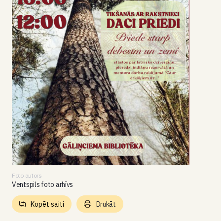
Foto autors
Ventspils foto arhīvs
Kopēt saiti
Drukāt