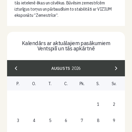
tās ietekmē ēkas un cilvēkus. Būvēsim zemestrīcēm
izturīgus torņus un pārbaudīsim to stabilitāti ar VIZIUM
eksponātu “Zemestrīce”.
Kalendārs ar aktuālajiem pasākumiem
Ventspilī un tās apkārtnē
AUGUSTS
2026
P.
O.
T.
C.
Pk.
S.
Sv.
1
2
3
4
5
6
7
8
9