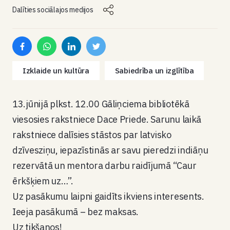
Dalīties sociālajos medijos
Izklaide un kultūra
Sabiedrība un izglītība
13.jūnijā plkst. 12.00 Gāliņciema bibliotēkā
viesosies rakstniece Dace Priede. Sarunu laikā
rakstniece dalīsies stāstos par latvisko
dzīvesziņu, iepazīstinās ar savu pieredzi indiāņu
rezervātā un mentora darbu raidījumā “Caur
ērkšķiem uz…”.
Uz pasākumu laipni gaidīts ikviens interesents.
Ieeja pasākumā – bez maksas.
Uz tikšanos!