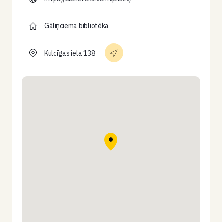
Gāliņciema bibliotēka
Kuldīgas iela 138