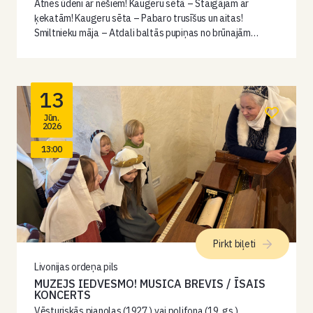
Atnes ūdeni ar nēšiem! Kaugeru sētā – Staigājam ar
ķekatām! Kaugeru sēta – Pabaro trusīšus un aitas!
Smiltnieku māja – Atdali baltās pupiņas no brūnajām…
13
Jūn.
2026
13:00
Pirkt biļeti
Livonijas ordeņa pils
MUZEJS IEDVESMO! MUSICA BREVIS / ĪSAIS
KONCERTS
Vēsturiskās pianolas (1927.) vai polifona (19. gs.)