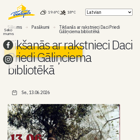
19.6°C
18°C
Sākums
Pasākumi
Tikšanās ar rakstnieci Daci Priedi
Seko
Gāliņciema bibliotēkā
mums
Tikšanās ar rakstnieci Daci
Priedi Gāliņciema
bibliotēkā
Se., 13.06.2026