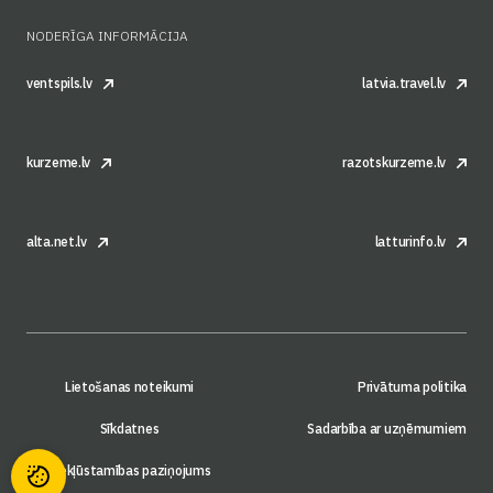
NODERĪGA INFORMĀCIJA
ventspils.lv
latvia.travel.lv
kurzeme.lv
razotskurzeme.lv
alta.net.lv
latturinfo.lv
Lietošanas noteikumi
Privātuma politika
Sīkdatnes
Sadarbība ar uzņēmumiem
Piekļūstamības paziņojums