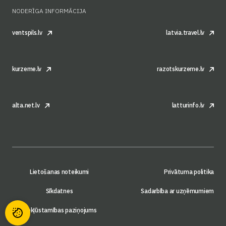
NODERĪGA INFORMĀCIJA
ventspils.lv
latvia.travel.lv
kurzeme.lv
razotskurzeme.lv
alta.net.lv
latturinfo.lv
Lietošanas noteikumi
Privātuma politika
Sīkdatnes
Sadarbība ar uzņēmumiem
Piekļūstamības paziņojums