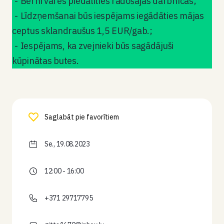
Bērni varēs piedalīties radošajās darbnīcās;
Līdzņemšanai būs iespējams iegādāties mājas
ceptus sklandraušus 1,5 EUR/gab.;
Iespējams, ka zvejnieki būs sagādājuši
kūpinātas butes.
Saglabāt pie favorītiem
Se., 19.08.2023
12:00 - 16:00
+371 29717795