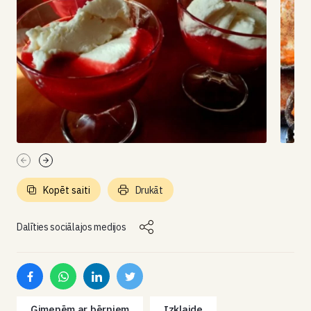
Kopēt saiti
Drukāt
Dalīties sociālajos medijos
Ģimenēm ar bērniem
Izklaide