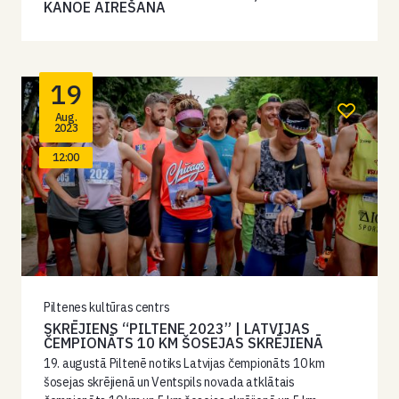
KANOE AIRĒŠANĀ
19
Aug.
2023
12:00
Piltenes kultūras centrs
SKRĒJIENS “PILTENE 2023” | LATVIJAS
ČEMPIONĀTS 10 KM ŠOSEJAS SKRĒJIENĀ
19. augustā Piltenē notiks Latvijas čempionāts 10 km
šosejas skrējienā un Ventspils novada atklātais