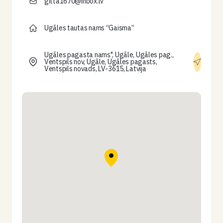
gitta1670@inbox.lv
Ugāles tautas nams “Gaisma”
Ugāles pagasta nams", Ugāle, Ugāles pag.,
Ventspils nov, Ugāle, Ugāles pagasts,
Ventspils novads, LV-3615, Latvija