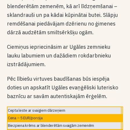
blenderētām zemenēm, kā arī līdzņemšanai –
sklandrauši un pa kādai kūpinātai butei. Slāpju
remdēšanai piedāvājam dzērienu no ģimenes
dārzā audzētām smiltsērkšķu ogām.
Ciemiņus iepriecināsim ar Ugāles zemnieku
lauku labumiem un dažādiem rokdarbnieku
izstrādājumiem.
Pēc lībiešu virtuves baudīšanas būs iespēja
doties un apskatīt Ugāles evaņģēliski luterisko
baznīcu ar savām autentiskajām ērģelēm.
Cepta leste ar svaigiem dārzeņiem
Cena – 5 EUR/porcija
Biezpiena krēms ar blenderētām svaigām zemenēm