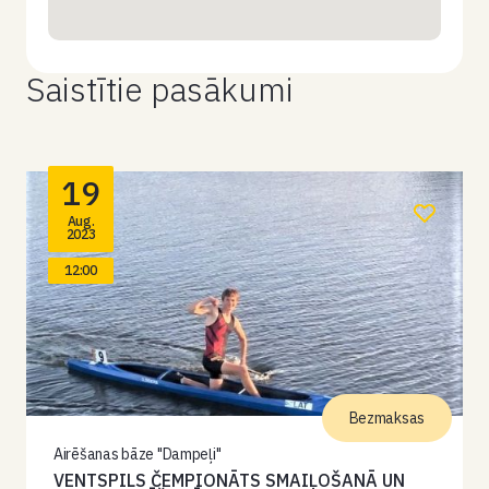
Saistītie pasākumi
19
Aug.
2023
12:00
Bezmaksas
Airēšanas bāze "Dampeļi"
VENTSPILS ČEMPIONĀTS SMAIĻOŠANĀ UN