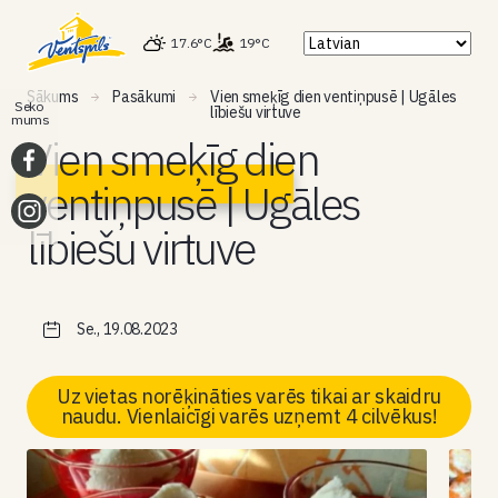
17.6°C
19°C
Sākums
Pasākumi
Vien smeķīg dien ventiņpusē | Ugāles
Seko
lībiešu virtuve
mums
Vien smeķīg dien
ventiņpusē | Ugāles
lībiešu virtuve
Se., 19.08.2023
Uz vietas norēķināties varēs tikai ar skaidru
naudu. Vienlaicīgi varēs uzņemt 4 cilvēkus!