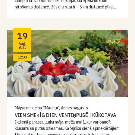
čempionāts 10 km un 5 km šosejas skrējienā un 5 km
nūjošanas distancē. Būs divi starti – 5 km distancē plkst.…
19
Aug.
2023
12:00
Mājsaimniecība “Mauriņi”, Ances pagasts
VIEN SMEĶĪG DIEN VENTIŅPUSĒ | KŪKOTAVA
Ikdienā parasta lauku māja, meža malā, kur var baudīt
klusumu un putnu dziesmas. Kafejnīcu dienā apmeklētājiem
tiks piedāvātas saimnieces ceptās lauku kūkas, eklēri,