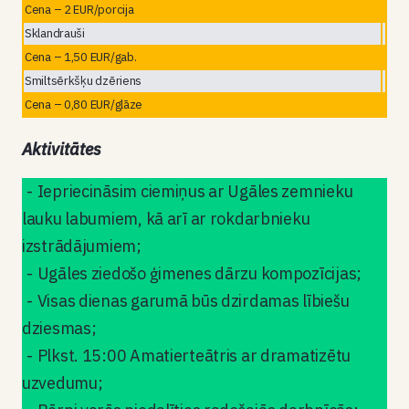
Cena – 2 EUR/porcija
Sklandrauši
Cena – 1,50 EUR/gab.
Smiltsērkšķu dzēriens
Cena – 0,80 EUR/glāze
Aktivitātes
Iepriecināsim ciemiņus ar Ugāles zemnieku
lauku labumiem, kā arī ar rokdarbnieku
izstrādājumiem;
Ugāles ziedošo ģimenes dārzu kompozīcijas;
Visas dienas garumā būs dzirdamas lībiešu
dziesmas;
Plkst. 15:00 Amatierteātris ar dramatizētu
uzvedumu;