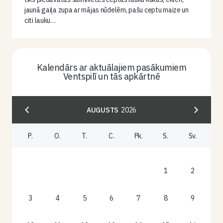
jaunā gaiļa zupa ar mājas nūdelēm, pašu ceptu maize un
citi lauku…
Kalendārs ar aktuālajiem pasākumiem
Ventspilī un tās apkārtnē
AUGUSTS
2026
P.
O.
T.
C.
Pk.
S.
Sv.
1
2
3
4
5
6
7
8
9