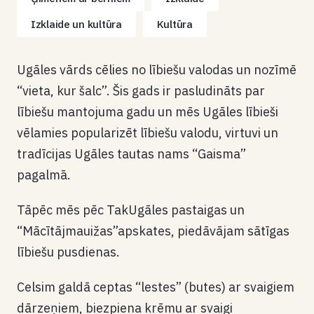
Izklaide un kultūra
Kultūra
Ugāles vārds cēlies no lībiešu valodas un nozīmē
“vieta, kur šalc”. Šis gads ir pasludināts par
lībiešu mantojuma gadu un mēs Ugāles lībieši
vēlamies popularizēt lībiešu valodu, virtuvi un
tradīcijas Ugāles tautas nams “Gaisma”
pagalmā.
Tāpēc mēs pēc TakUgāles pastaigas un
“Mācītājmauižas”apskates, piedāvājam sātīgas
lībiešu pusdienas.
Celsim galdā ceptas “lestes” (butes) ar svaigiem
dārzeņiem, biezpiena krēmu ar svaigi