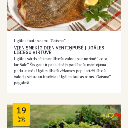
Ugāles tautas nams “Gaisma”
VIEN SMEĶĪG DIEN VENTIŅPUSĒ | UGĀLES
LĪBIEŠU VIRTUVE
Ugāles vārds cēlies no lībiešu valodas un nozīmē “vieta,
kur šalc”. Šis gads ir pasludināts par lībiešu mantojuma
gadu un mēs Ugāles lībieši vēlamies popularizēt lībiešu
valodu, virtuvi un tradīcijas Ugāles tautas nams “Gaisma”
pagalmā.…
19
Aug.
2023