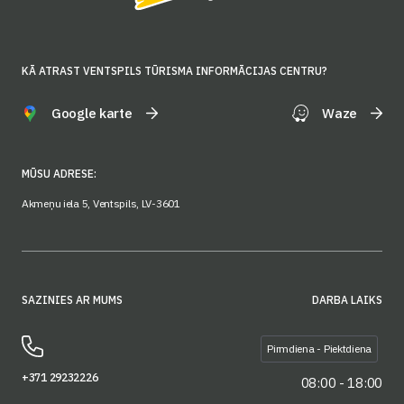
KĀ ATRAST VENTSPILS TŪRISMA INFORMĀCIJAS CENTRU?
Google karte
Waze
MŪSU ADRESE:
Akmeņu iela 5, Ventspils, LV-3601
SAZINIES AR MUMS
DARBA LAIKS
Pirmdiena - Piektdiena
+371 29232226
08:00 - 18:00