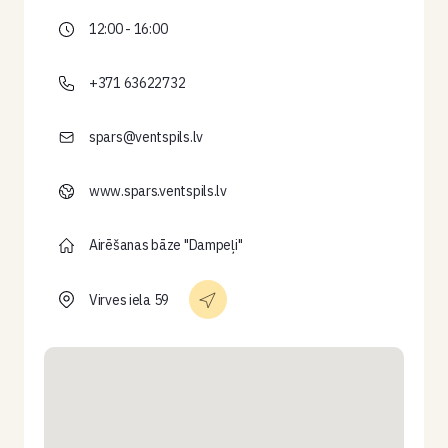
12:00 - 16:00
+371 63622732
spars@ventspils.lv
www.spars.ventspils.lv
Airēšanas bāze "Dampeļi"
Virves iela 59