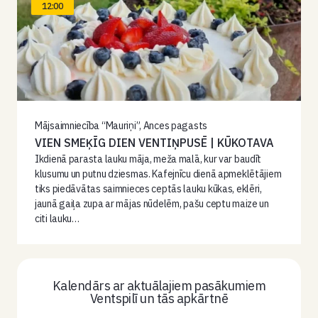
12:00
Mājsaimniecība “Mauriņi”, Ances pagasts
VIEN SMEĶĪG DIEN VENTIŅPUSĒ | KŪKOTAVA
Ikdienā parasta lauku māja, meža malā, kur var baudīt
klusumu un putnu dziesmas. Kafejnīcu dienā apmeklētājiem
tiks piedāvātas saimnieces ceptās lauku kūkas, eklēri,
jaunā gaiļa zupa ar mājas nūdelēm, pašu ceptu maize un
citi lauku…
Kalendārs ar aktuālajiem pasākumiem
Ventspilī un tās apkārtnē