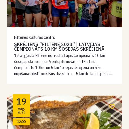
Piltenes kultūras centrs
SKRĒJIENS “PILTENE 2023” | LATVIJAS
ČEMPIONĀTS 10 KM ŠOSEJAS SKRĒJIENĀ
19. augustā Piltenē notiks Latvijas čempionāts 10 km
šosejas skrējienā un Ventspils novada atklātais
čempionāts 10 km un 5 km šosejas skrējienā un 5 km
nūjošanas distancē. Būs divi starti – 5 km distancē plkst.…
19
Aug.
2023
12:00