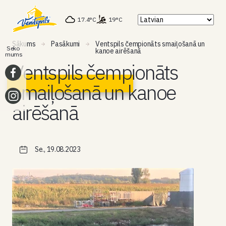
17.4°C
19°C
Sākums
Pasākumi
Ventspils čempionāts smaiļošanā un
Seko
kanoe airēšanā
mums
Ventspils čempionāts
smaiļošanā un kanoe
airēšanā
Se., 19.08.2023