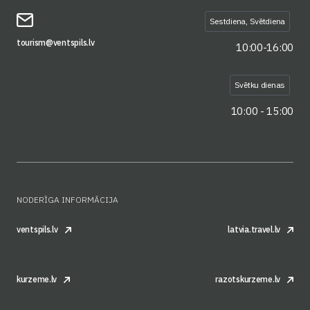
Sestdiena, Svētdiena
tourism@ventspils.lv
10:00-16:00
Svētku dienas
10:00 - 15:00
NODERĪGA INFORMĀCIJA
ventspils.lv
latvia.travel.lv
kurzeme.lv
razotskurzeme.lv