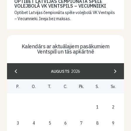
OPTIBET LATVIJAS ČEMPIONĀTA SPĒLE
VOLEJBOLĀ VK VENTSPILS – VECUMNIEKI
Optibet Latvijas čempionāta spēle volejbolā VK Ventspils
– Vecumnieki. Ieeja bez maksas.
Kalendārs ar aktuālajiem pasākumiem
Ventspilī un tās apkārtnē
AUGUSTS
2026
P.
O.
T.
C.
Pk.
S.
Sv.
1
2
3
4
5
6
7
8
9