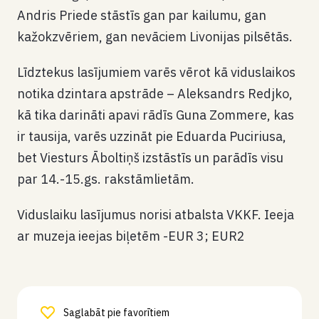
Andris Priede stāstīs gan par kailumu, gan
kažokzvēriem, gan nevāciem Livonijas pilsētās.
Līdztekus lasījumiem varēs vērot kā viduslaikos
notika dzintara apstrāde – Aleksandrs Redjko,
kā tika darināti apavi rādīs Guna Zommere, kas
ir tausija, varēs uzzināt pie Eduarda Puciriusa,
bet Viesturs Āboltiņš izstāstīs un parādīs visu
par 14.-15.gs. rakstāmlietām.
Viduslaiku lasījumus norisi atbalsta VKKF. Ieeja
ar muzeja ieejas biļetēm -EUR 3; EUR2
Saglabāt pie favorītiem