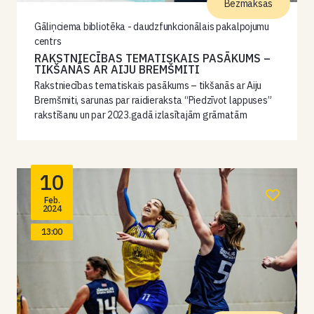
Bezmaksas
Gāliņciema bibliotēka - daudzfunkcionālais pakalpojumu
centrs
RAKSTNIECĪBAS TEMATISKAIS PASĀKUMS –
TIKŠANĀS AR AIJU BREMŠMITI
Rakstniecības tematiskais pasākums – tikšanās ar Aiju
Bremšmiti, sarunas par raidieraksta “Piedzīvot lappuses”
rakstīšanu un par 2023.gadā izlasītajām grāmatām
10
Feb.
2024
13:00