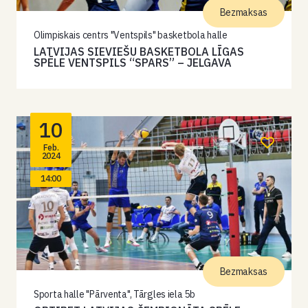
Bezmaksas
Olimpiskais centrs "Ventspils" basketbola halle
LATVIJAS SIEVIEŠU BASKETBOLA LĪGAS
SPĒLE VENTSPILS “SPARS” – JELGAVA
10
Feb.
2024
14:00
Bezmaksas
Sporta halle "Pārventa", Tārgles iela 5b