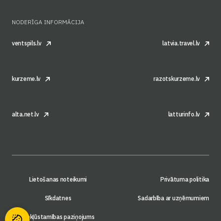
NODERĪGA INFORMĀCIJA
ventspils.lv
latvia.travel.lv
kurzeme.lv
razotskurzeme.lv
alta.net.lv
latturinfo.lv
Lietošanas noteikumi
Privātuma politika
Sīkdatnes
Sadarbība ar uzņēmumiem
Piekļūstamības paziņojums