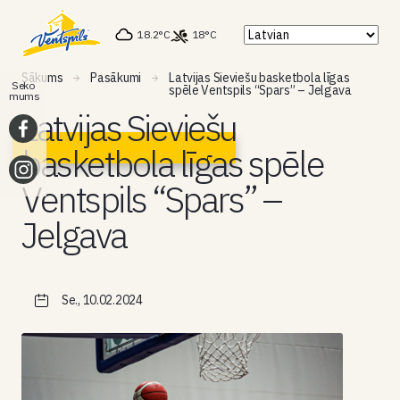
18.2°C
18°C
Sākums
Pasākumi
Latvijas Sieviešu basketbola līgas
Seko
spēle Ventspils “Spars” – Jelgava
mums
Latvijas Sieviešu
basketbola līgas spēle
Ventspils “Spars” –
Jelgava
Se., 10.02.2024