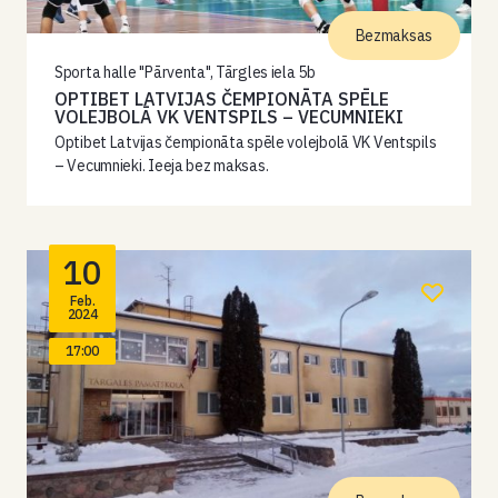
Bezmaksas
Sporta halle "Pārventa", Tārgles iela 5b
OPTIBET LATVIJAS ČEMPIONĀTA SPĒLE
VOLEJBOLĀ VK VENTSPILS – VECUMNIEKI
Optibet Latvijas čempionāta spēle volejbolā VK Ventspils
– Vecumnieki. Ieeja bez maksas.
10
Feb.
2024
17:00