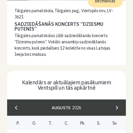
Bezmaksas
Tārgales pamatskola, Tārgales pag., Ventspils nov., LV-
3621
SADZIEDĀŠANĀS KONCERTS “DZIESMU
PUTENIS”
Tārgales pamatskolas zālē sadziedāšanās koncerts
“Dziesmu putenis”. Vokālo ansambļu sadziedāšanās
koncerts, kurā piedalīsies 12 kolektīvi no visas Latvijas.
Ieeja bez maksas.
Kalendārs ar aktuālajiem pasākumiem
Ventspilī un tās apkārtnē
AUGUSTS
2026
P.
O.
T.
C.
Pk.
S.
Sv.