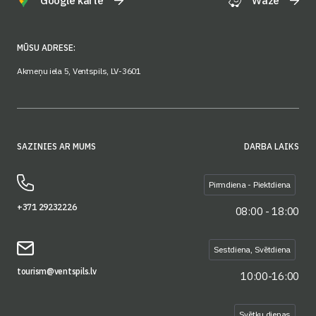
Google karte
Waze
MŪSU ADRESE:
Akmeņu iela 5, Ventspils, LV-3601
SAZINIES AR MUMS
DARBA LAIKS
Pirmdiena - Piektdiena
+371 29232226
08:00 - 18:00
Sestdiena, Svētdiena
tourism@ventspils.lv
10:00-16:00
Svētku dienas