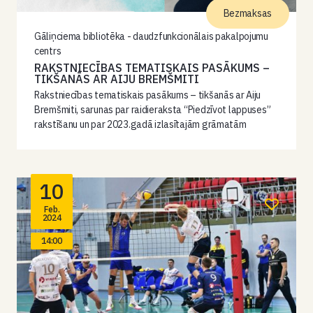
Bezmaksas
Gāliņciema bibliotēka - daudzfunkcionālais pakalpojumu
centrs
RAKSTNIECĪBAS TEMATISKAIS PASĀKUMS –
TIKŠANĀS AR AIJU BREMŠMITI
Rakstniecības tematiskais pasākums – tikšanās ar Aiju
Bremšmiti, sarunas par raidieraksta “Piedzīvot lappuses”
rakstīšanu un par 2023.gadā izlasītajām grāmatām
10
Feb.
2024
14:00