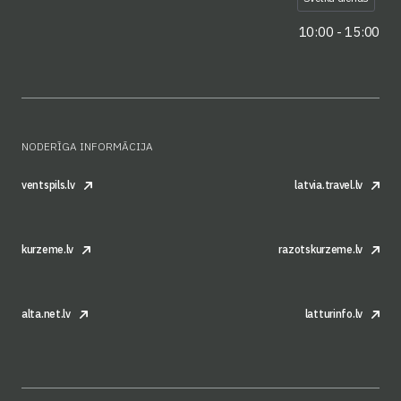
10:00 - 15:00
NODERĪGA INFORMĀCIJA
ventspils.lv
latvia.travel.lv
kurzeme.lv
razotskurzeme.lv
alta.net.lv
latturinfo.lv