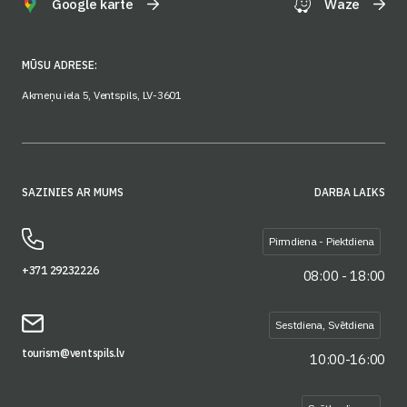
Google karte
Waze
MŪSU ADRESE:
Akmeņu iela 5, Ventspils, LV-3601
SAZINIES AR MUMS
DARBA LAIKS
Pirmdiena - Piektdiena
+371 29232226
08:00 - 18:00
Sestdiena, Svētdiena
tourism@ventspils.lv
10:00-16:00