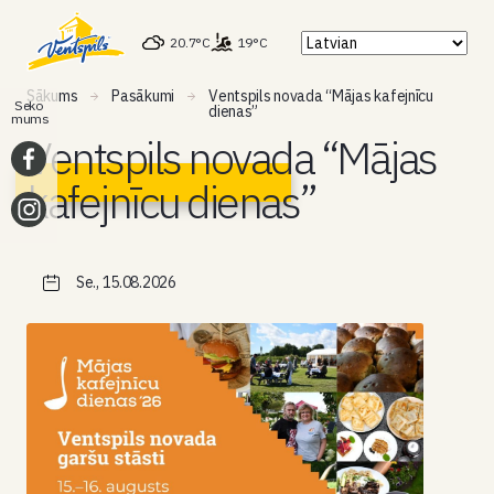
20.7°C
19°C
Sākums
Pasākumi
Ventspils novada “Mājas kafejnīcu
Seko
dienas”
mums
Ventspils novada “Mājas
kafejnīcu dienas”
Se., 15.08.2026