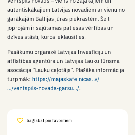
Ventspils novads – viens no zaļākajiem un
autentiskākajiem Latvijas novadiem ar vienu no
garākajām Baltijas jūras piekrastēm. Šeit
joprojām ir sajūtamas patiesas vērtības un
dzīves stāsti, kuros ieklausīties.
Pasākumu organizē Latvijas Investīciju un
attīstības aģentūra un Latvijas Lauku tūrisma
asociācija “Lauku ceļotājs”. Plašāka informācija
turpmāk:
https://majaskafejnicas.lv/
…/ventspils-novada-garsu…/
.
Saglabāt pie favorītiem