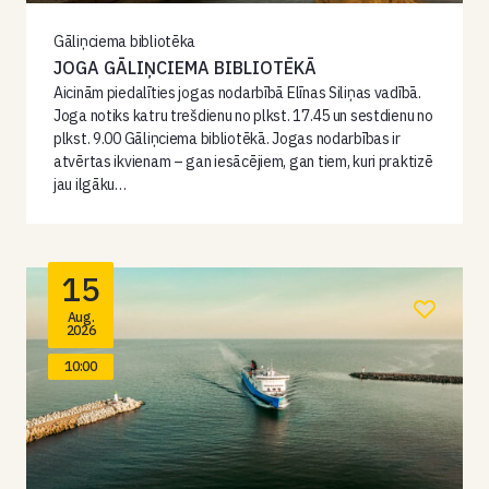
Gāliņciema bibliotēka
JOGA GĀLIŅCIEMA BIBLIOTĒKĀ
Aicinām piedalīties jogas nodarbībā Elīnas Siliņas vadībā.
Joga notiks katru trešdienu no plkst. 17.45 un sestdienu no
plkst. 9.00 Gāliņciema bibliotēkā. Jogas nodarbības ir
atvērtas ikvienam – gan iesācējiem, gan tiem, kuri praktizē
jau ilgāku…
15
Aug.
2026
10:00