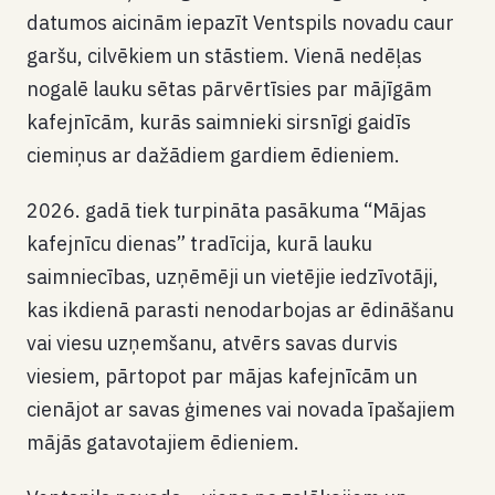
datumos aicinām iepazīt Ventspils novadu caur
garšu, cilvēkiem un stāstiem. Vienā nedēļas
nogalē lauku sētas pārvērtīsies par mājīgām
kafejnīcām, kurās saimnieki sirsnīgi gaidīs
ciemiņus ar dažādiem gardiem ēdieniem.
2026. gadā tiek turpināta pasākuma “Mājas
kafejnīcu dienas” tradīcija, kurā lauku
saimniecības, uzņēmēji un vietējie iedzīvotāji,
kas ikdienā parasti nenodarbojas ar ēdināšanu
vai viesu uzņemšanu, atvērs savas durvis
viesiem, pārtopot par mājas kafejnīcām un
cienājot ar savas ģimenes vai novada īpašajiem
mājās gatavotajiem ēdieniem.