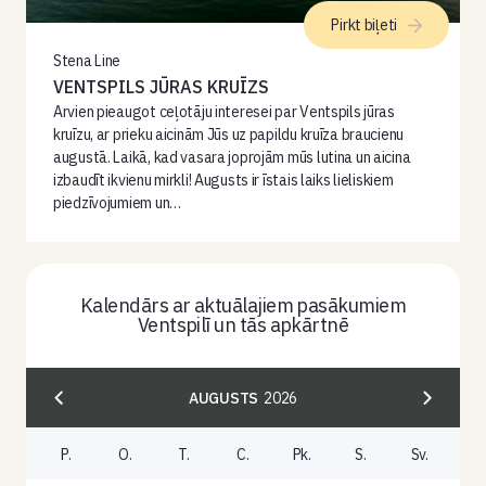
Pirkt biļeti
Stena Line
VENTSPILS JŪRAS KRUĪZS
Arvien pieaugot ceļotāju interesei par Ventspils jūras
kruīzu, ar prieku aicinām Jūs uz papildu kruīza braucienu
augustā. Laikā, kad vasara joprojām mūs lutina un aicina
izbaudīt ikvienu mirkli! Augusts ir īstais laiks lieliskiem
piedzīvojumiem un…
Kalendārs ar aktuālajiem pasākumiem
Ventspilī un tās apkārtnē
AUGUSTS
2026
P.
O.
T.
C.
Pk.
S.
Sv.