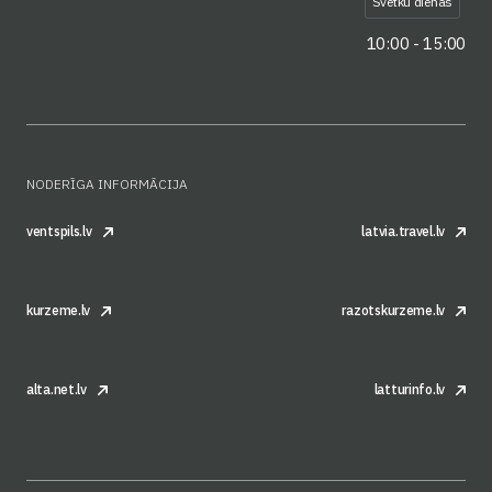
Svētku dienas
10:00 - 15:00
NODERĪGA INFORMĀCIJA
ventspils.lv
latvia.travel.lv
kurzeme.lv
razotskurzeme.lv
alta.net.lv
latturinfo.lv