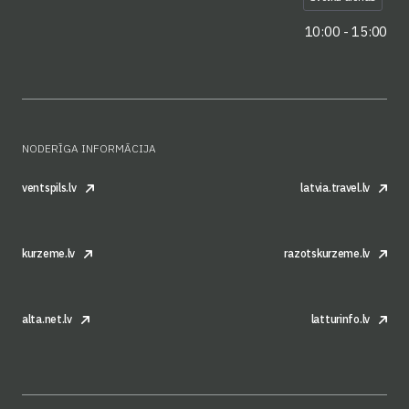
10:00 - 15:00
NODERĪGA INFORMĀCIJA
ventspils.lv
latvia.travel.lv
kurzeme.lv
razotskurzeme.lv
alta.net.lv
latturinfo.lv