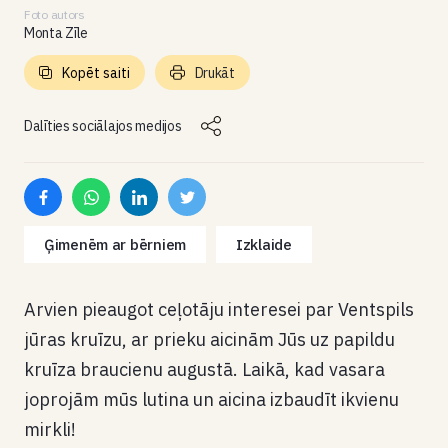
Foto autors
Monta Zīle
Kopēt saiti
Drukāt
Dalīties sociālajos medijos
Ģimenēm ar bērniem
Izklaide
Arvien pieaugot ceļotāju interesei par Ventspils
jūras kruīzu, ar prieku aicinām Jūs uz papildu
kruīza braucienu augustā. Laikā, kad vasara
joprojām mūs lutina un aicina izbaudīt ikvienu
mirkli!