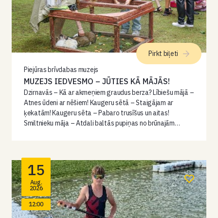
Pirkt biļeti
Piejūras brīvdabas muzejs
MUZEJS IEDVESMO – JŪTIES KĀ MĀJĀS!
Dzirnavās – Kā ar akmeņiem graudus berza? Lībiešu mājā –
Atnes ūdeni ar nēšiem! Kaugeru sētā – Staigājam ar
ķekatām! Kaugeru sēta – Pabaro trusīšus un aitas!
Smiltnieku māja – Atdali baltās pupiņas no brūnajām…
15
Aug.
2026
12:00