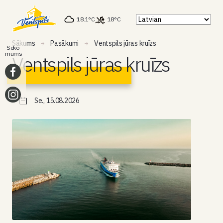
18.1°C
18°C
Sākums
Pasākumi
Ventspils jūras kruīzs
Seko
mums
Ventspils jūras kruīzs
Se., 15.08.2026