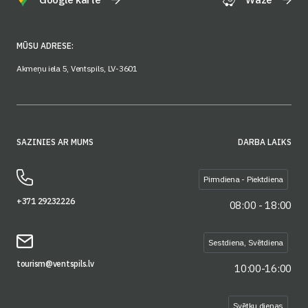
MŪSU ADRESE:
Akmeņu iela 5, Ventspils, LV-3601
SAZINIES AR MUMS
DARBA LAIKS
Pirmdiena - Piektdiena
+371 29232226
08:00 - 18:00
Sestdiena, Svētdiena
tourism@ventspils.lv
10:00-16:00
Svētku dienas