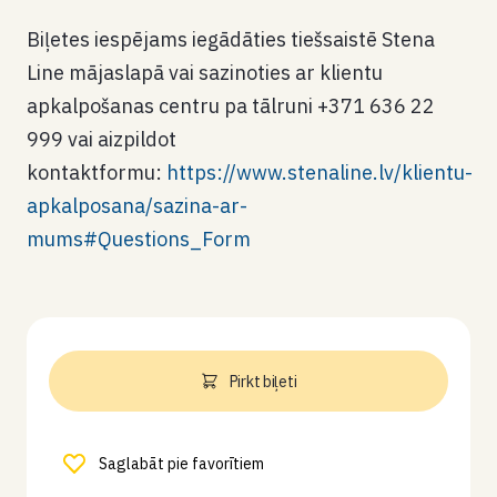
Biļetes iespējams iegādāties tiešsaistē Stena
Line mājaslapā vai sazinoties ar klientu
apkalpošanas centru pa tālruni +371 636 22
999 vai aizpildot
kontaktformu:
https://www.stenaline.lv/klientu-
apkalposana/sazina-ar-
mums#Questions_Form
Pirkt biļeti
Saglabāt pie favorītiem