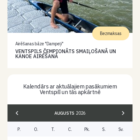
Bezmaksas
Airēšanas bāze "Dampeļi"
VENTSPILS ČEMPIONĀTS SMAIĻOŠANĀ UN
KANOE AIRĒŠANĀ
Kalendārs ar aktuālajiem pasākumiem
Ventspilī un tās apkārtnē
AUGUSTS
2026
P.
O.
T.
C.
Pk.
S.
Sv.