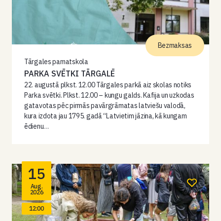
Bezmaksas
Tārgales pamatskola
PARKA SVĒTKI TĀRGALĒ
22. augustā plkst. 12.00 Tārgales parkā aiz skolas notiks
Parka svētki. Plkst. 12.00 – kungu galds. Kafija un uzkodas
gatavotas pēc pirmās pavārgrāmatas latviešu valodā,
kura izdota jau 1795. gadā “Latvietim jāzina, kā kungam
ēdienu…
15
Aug.
2026
12:00