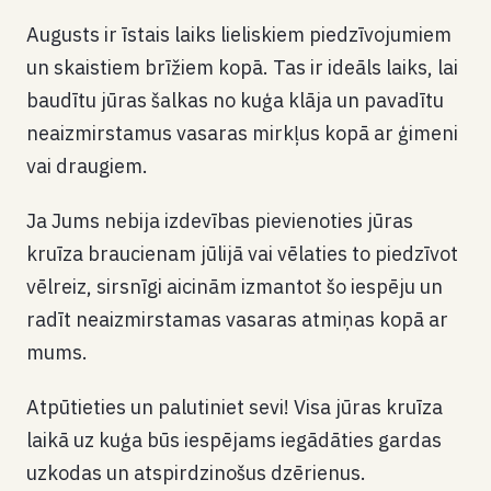
Augusts ir īstais laiks lieliskiem piedzīvojumiem
un skaistiem brīžiem kopā. Tas ir ideāls laiks, lai
baudītu jūras šalkas no kuģa klāja un pavadītu
neaizmirstamus vasaras mirkļus kopā ar ģimeni
vai draugiem.
Ja Jums nebija izdevības pievienoties jūras
kruīza braucienam jūlijā vai vēlaties to piedzīvot
vēlreiz, sirsnīgi aicinām izmantot šo iespēju un
radīt neaizmirstamas vasaras atmiņas kopā ar
mums.
Atpūtieties un palutiniet sevi! Visa jūras kruīza
laikā uz kuģa būs iespējams iegādāties gardas
uzkodas un atspirdzinošus dzērienus.