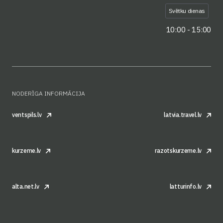
Svētku dienas
10:00 - 15:00
NODERĪGA INFORMĀCIJA
ventspils.lv
latvia.travel.lv
kurzeme.lv
razotskurzeme.lv
alta.net.lv
latturinfo.lv