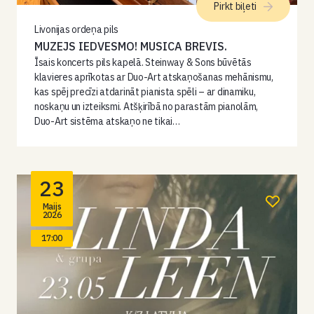
Pirkt biļeti
Livonijas ordeņa pils
MUZEJS IEDVESMO! MUSICA BREVIS.
Īsais koncerts pils kapelā. Steinway & Sons būvētās
klavieres aprīkotas ar Duo-Art atskaņošanas mehānismu,
kas spēj precīzi atdarināt pianista spēli – ar dinamiku,
noskaņu un izteiksmi. Atšķirībā no parastām pianolām,
Duo-Art sistēma atskaņo ne tikai…
23
Maijs
2026
17:00