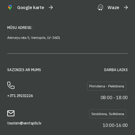
Google karte
Waze
MŪSU ADRESE:
Akmeņu iela 5, Ventspils, LV-3601
SAZINIES AR MUMS
DARBA LAIKS
Pirmdiena - Piektdiena
+371 29232226
08:00 - 18:00
Sestdiena, Svētdiena
tourism@ventspils.lv
10:00-16:00