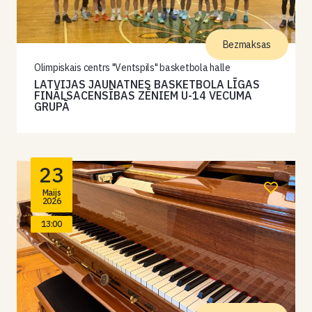
Bezmaksas
Olimpiskais centrs "Ventspils" basketbola halle
LATVIJAS JAUNATNES BASKETBOLA LĪGAS
FINĀLSACENSĪBAS ZĒNIEM U-14 VECUMA
GRUPĀ
23
Maijs
2026
13:00