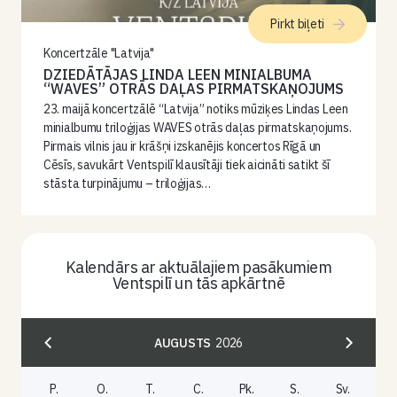
Pirkt biļeti
Koncertzāle "Latvija"
DZIEDĀTĀJAS LINDA LEEN MINIALBUMA
“WAVES” OTRĀS DAĻAS PIRMATSKAŅOJUMS
23. maijā koncertzālē “Latvija” notiks mūziķes Lindas Leen
minialbumu triloģijas WAVES otrās daļas pirmatskaņojums.
Pirmais vilnis jau ir krāšņi izskanējis koncertos Rīgā un
Cēsīs, savukārt Ventspilī klausītāji tiek aicināti satikt šī
stāsta turpinājumu – triloģijas…
Kalendārs ar aktuālajiem pasākumiem
Ventspilī un tās apkārtnē
AUGUSTS
2026
P.
O.
T.
C.
Pk.
S.
Sv.