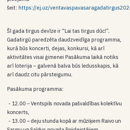
šeit:
https://ej.uz/ventavaspavasaragadatirgus20
Šī gada tirgus devīze ir “Lai tas tirgus dūc!”.
Gadatirgū paredzēta daudzveidīga programma,
kurā būs koncerti, dejas, konkursi, kā arī
aktivitātes visai ģimenei Pasākuma laikā notiks
arī loterija – galvenā balva būs ledusskapis, kā
arī daudz citu pārsteigumu.
Pasākuma programma:
12.00 – Ventspils novada pašvaldības kolektīvu
koncerts,
13.00 – deju stunda kopā ar mūziķiem Raivo un
Sarmu un Saldus novada līnijdejotājiem,