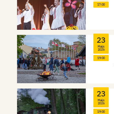
17:00
23
Maijs
2026
19:00
23
Maijs
2026
19:00