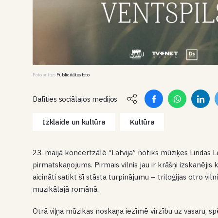
Foto autors
Publicitātes foto
Dalīties sociālajos medijos
Izklaide un kultūra
Kultūra
23. maijā koncertzālē “Latvija” notiks mūziķes Lindas 
pirmatskaņojums. Pirmais vilnis jau ir krāšņi izskanējis 
aicināti satikt šī stāsta turpinājumu – triloģijas otro v
muzikālajā romānā.
Otrā viļņa mūzikas noskaņa iezīmē virzību uz vasaru, spē