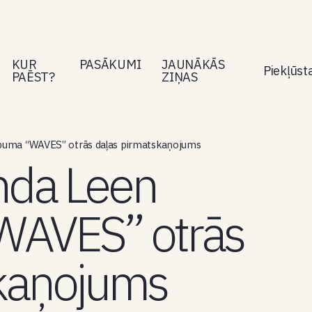
KUR
PASĀKUMI
JAUNĀKĀS
Piekļūs
PAĒST?
ZIŅAS
lbuma “WAVES” otrās daļas pirmatskaņojums
inda Leen
WAVES” otrās
skaņojums