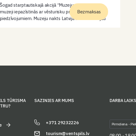
Šogad starptautiskajā akcijā “Muzeju nakts” Latvijas
muzeji iepazīstinās ar vēsturisku priekšmetu
Bezmaksas
piedzīvojumiem. Muzeju nakts Latvijā norisināsies jau
22. reizi un šī gada Muzeju nakts tēma – „Priekšmeta
piedzīvojumi”. 19.15- 20.00 Baptistu lūgšanas namā
koncerts. 19.00…
ILS TŪRISMA
SAZINIES AR MUMS
DARBA LAIK
NTRU?
+371 29232226
Pirmdiena - Pie
e
tourism@ventspils.lv
08:00 - 18:0