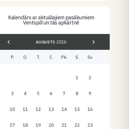
Kalendārs ar aktuālajiem pasākumiem
Ventspilī un tās apkārtnē
AUGUSTS
2026
P.
O.
T.
C.
Pk.
S.
Sv.
1
2
3
4
5
6
7
8
9
10
11
12
13
14
15
16
17
18
19
20
21
22
23