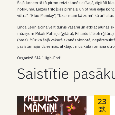
Šajā koncertā tā pirmo reizi skanēs dzīvajā, digitāli kla
notikuma. Līdzās triloģijas pirmajai un otrajai daļai ko
vētra”, “Blue Monday”, “Uzar mani kā zemi” kā arī cita
Linda Leen aicina vērt durvis vasarai un atklāt jaunas 
mūziķiem Miķeli Putniņu (ģitāra), Rihardu Lībieti (ģitāra
(bass). Mūzika šajā vakarā skanēs vienotā, nepārtraukt
pazīstamajās dziesmās, atklājot muzikālā romāna otro
Organizē SIA “High-End”.
Saistītie pasā
23
Maijs
2026