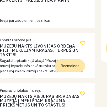
KONCERTS “PALDIES TEV, MĀMIŅ”
Ieeja par ziedojumiem baznīcai.
Livonijas ordeņa pils
MUZEJU NAKTS LIVONIJAS ORDEŅA
PILĪ | MEKLĒJAM KRĀSAS, TĒRPUS UN
TAKTIS!
Šogad starptautiskajā akcijā “Muzeju nakts” Latvijas
muzeji iepazīstinās ar vēsturisku priekšmetu
Bezmaksas
piedzīvojumiem. Muzeju nakts Latvijā norisināsies jau
22. reizi un šī gada Muzeju nakts tēma – „Priekšmeta
piedzīvojumi”. 19:00 – 22:00 Atrodam jaunas krāsas
izstādēs…
Piejūras brīvdabas muzejs
MUZEJU NAKTS PIEJŪRAS BRĪVDABAS
MUZEJĀ | MEKLĒJAM KRĀJUMA
PRIEKŠMETUS UN TO STĀSTUS!