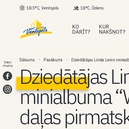
18.5°C, Ventspils
18°C, Ūdens
KO
KUR
DARĪT?
NAKŠŅOT?
Sākums
Pasākumi
Dziedātājas Linda Leen minia
Seko
Dziedātājas L
mums
minialbuma “
daļas pirmat