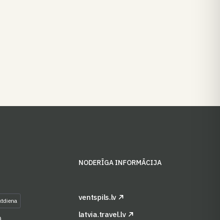
S
NODERĪGA INFORMĀCIJA
ventspils.lv
ktdiena
latvia.travel.lv
0