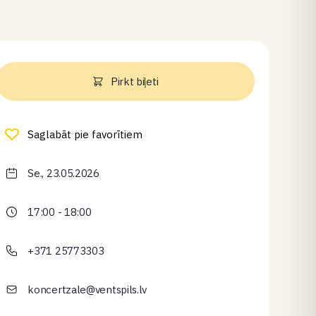
Pirkt biļeti
Saglabāt pie favorītiem
Se., 23.05.2026
17:00 - 18:00
+371 25773303
koncertzale@ventspils.lv