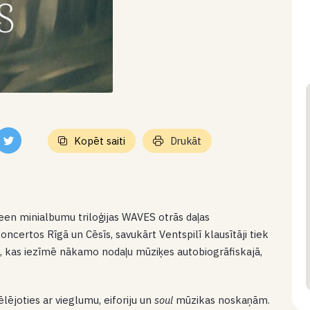
Kopēt saiti
Drukāt
Leen minialbumu triloģijas WAVES otrās daļas
koncertos Rīgā un Cēsīs, savukārt Ventspilī klausītāji tiek
ilni, kas iezīmē nākamo nodaļu mūziķes autobiogrāfiskajā,
lējoties ar vieglumu, eiforiju un
soul
mūzikas noskaņām.