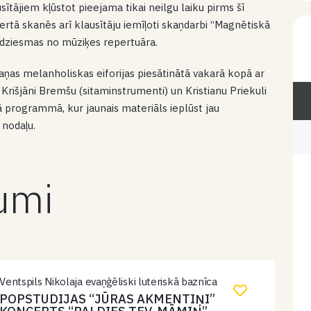
usītājiem kļūstot pieejama tikai neilgu laiku pirms šī
ncertā skanēs arī klausītāju iemīļoti skaņdarbi “Magnētiskā
s dziesmas no mūziķes repertuāra.
skaņas melanholiskas eiforijas piesātinātā vakarā kopā ar
), Krišjāni Bremšu (sitaminstrumenti) un Kristianu Priekuli
ā programmā, kur jaunais materiāls ieplūst jau
 nodaļu.
kumi
Ventspils Nikolaja evaņģēliski luteriskā baznīca
POPSTUDIJAS “JŪRAS AKMENTIŅI”