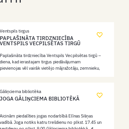
Ventspils tirgus
PAPLAŠINĀTA TIRDZNIECĪBA
VENTSPILS VECPILSĒTAS TIRGŪ
Paplašināta tirdzniecība Ventspils Vecpilsētas tirgū –
diena, kad ierastajam tirgus piedāvājumam
pievienojas vēl vairāk vietējo mājražotāju, zemnieku,
amatnieku un sezonas tirgotāju. Tā ir lieliska iespēja
vienuviet iegādāties svaigus produktus, gardumus,
ziedus, stādus, amatniecības izstrādājumus un…
Gāliņciema bibliotēka
JOGA GĀLIŅCIEMA BIBLIOTĒKĀ
Aicinām piedalīties jogas nodarbībā Elīnas Siliņas
vadībā. Joga notiks katru trešdienu no plkst. 17.45 un
sestdienu no plkst. 9.00 Gāliņciema bibliotēkā. 📌