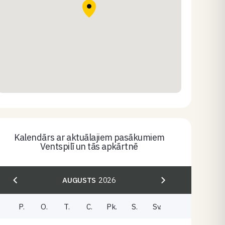
Kalendārs ar aktuālajiem pasākumiem
Ventspilī un tās apkārtnē
AUGUSTS
2026
P.
O.
T.
C.
Pk.
S.
Sv.