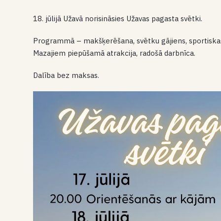
18. jūlijā Užavā norisināsies Užavas pagasta svētki.
Programmā – makšķerēšana, svētku gājiens, sportiskas 
Mazajiem piepūšamā atrakcija, radošā darbnīca.
Dalība bez maksas.