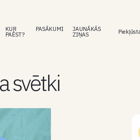
KUR
PASĀKUMI
JAUNĀKĀS
Piekļūs
PAĒST?
ZIŅAS
a svētki