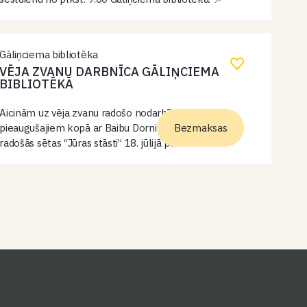
Jogas nodarbības ir atvērtas ikvienam – gan
iesācējiem, gan tiem, kuri praktizē jau ilgāku…
Gāliņciema bibliotēka
VĒJA ZVANU DARBNĪCA GĀLIŅCIEMA
BIBLIOTĒKĀ
Aicinām uz vēja zvanu radošo nodarbību
pieaugušajiem kopā ar Baibu Dorni no Engures
Bezmaksas
radošās sētas “Jūras stāsti” 18. jūlijā plkst. 11.00
Gāliņciema bibliotēkā. Darbnīcā ikviens varēs izveidot
savu unikālo vēja zvanu no dabas materiāliem,
ļaujoties…