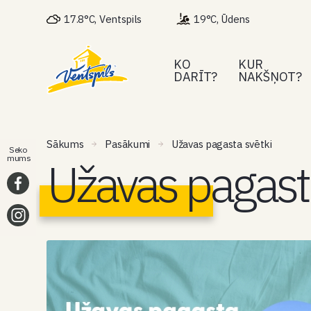
17.8°C, Ventspils
19°C, Ūdens
KO
KUR
DARĪT?
NAKŠŅOT?
Sākums
Pasākumi
Užavas pagasta svētki
Seko
Užavas pagast
mums