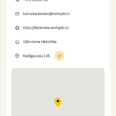
krista.karabesko@ventspils.lv
https://biblioteka.ventspils.lv/
Gāliņciema bibliotēka
Kuldīgas iela 138