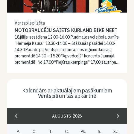
Ventspils pilsēta
MOTOBRAUCĒJU SAIETS KURLAND BIKE MEET
18.jūlijs, sestdiena 12:00-16.00 Pludmales volejbola turnīrs
“Hermeja Kauss” 13.30-14.00 – Stāšanās parādei 14.00-
14.30 Parāde pa Ventspils ielām ar noslēgumu Jaunajā
promenādē 14.30 – 15.20 “Apvedceļš” koncerts Jaunajā
promenādē No 17.00 “Piejūras kempings” 17.00 šautriņu…
Kalendārs ar aktuālajiem pasākumiem
Ventspilī un tās apkārtnē
AUGUSTS
2026
P.
O.
T.
C.
Pk.
S.
Sv.