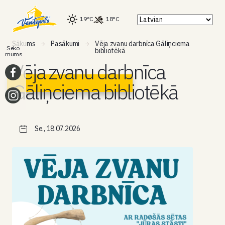
19°C
18°C
Sākums
Pasākumi
Vēja zvanu darbnīca Gāliņciema
Seko
bibliotēkā
mums
Vēja zvanu darbnīca
Gāliņciema bibliotēkā
Se., 18.07.2026