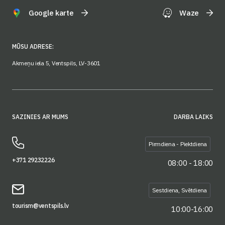
Google karte
Waze
MŪSU ADRESE:
Akmeņu iela 5, Ventspils, LV-3601
SAZINIES AR MUMS
DARBA LAIKS
Pirmdiena - Piektdiena
+371 29232226
08:00 - 18:00
Sestdiena, Svētdiena
tourism@ventspils.lv
10:00-16:00