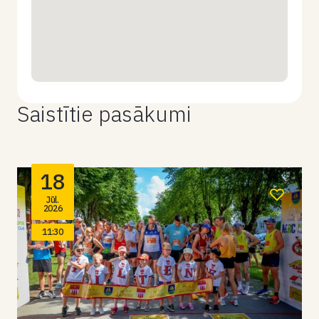
Saistītie pasākumi
18
Jūl.
2026
11:30