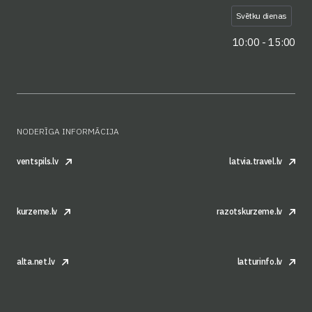
Svētku dienas
10:00 - 15:00
NODERĪGA INFORMĀCIJA
ventspils.lv
latvia.travel.lv
kurzeme.lv
razotskurzeme.lv
alta.net.lv
latturinfo.lv