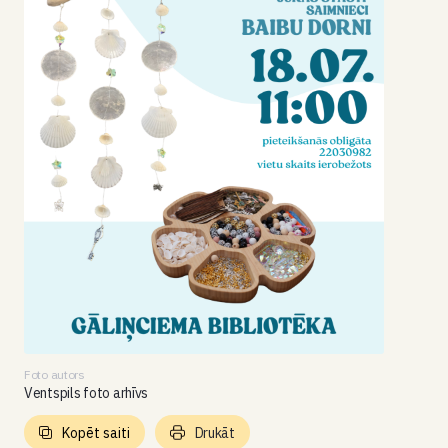
Foto autors
Ventspils foto arhīvs
Kopēt saiti
Drukāt