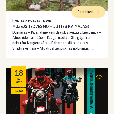
Pirkt biļeti
Piejūras brīvdabas muzejs
MUZEJS IEDVESMO – JŪTIES KĀ MĀJĀS!
Dzirnavās – Kā ar akmeņiem graudus berza? Lībiešu mājā –
Atnes ūdeni ar nēšiem! Kaugeru sētā – Staigājam ar
ķekatām! Kaugeru sēta – Pabaro trusīšus un aitas!
Smiltnieku māja – Atdali baltās pupiņas no brūnajām…
18
Jūl.
2026
12:00