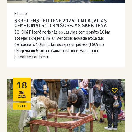
Piltene
SKRĒJIENS “PILTENE 2026” UN LATVIJAS
ČEMPIONĀTS 10 KM ŠOSEJAS SKRĒJIENĀ
18. jūlijā Piltenē norisināsies Latvijas čempionāts 10 km
šosejas skrējienā, kā arī Ventspils novada atklātais
čempionāts 10 km, 5 km šosejas un jūdzes (1609 m)
skrējienā un 5 km nūjošanas distancē. Pasākumā
piedalīsies arī bērni…
18
Jūl.
2026
12:00