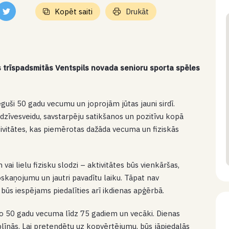
Kopēt saiti
Drukāt
s trīspadsmitās Ventspils novada senioru sporta spēles
ieguši 50 gadu vecumu un joprojām jūtas jauni sirdī.
 dzīvesveidu, savstarpēju satikšanos un pozitīvu kopā
tivitātes, kas piemērotas dažāda vecuma un fiziskās
i lielu fizisku slodzi – aktivitātes būs vienkāršas,
kaņojumu un jautri pavadītu laiku. Tāpat nav
ūs iespējams piedalīties arī ikdienas apģērbā.
no 50 gadu vecuma līdz 75 gadiem un vecāki. Dienas
iplīnās. Lai pretendētu uz kopvērtējumu, būs jāpiedalās