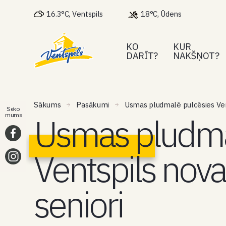
16.3°C, Ventspils
18°C, Ūdens
KO
KUR
DARĪT?
NAKŠŅOT?
Sākums
Pasākumi
Usmas pludmalē pulcēsies Vent
Seko
Usmas pludma
mums
Ventspils nova
seniori