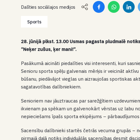
Dalīties sociālajos medijos
Sports
28. jūnijā plkst. 13.00 Usmas pagasta pludmalē notik
“Neķer zušus, ķer mani!”.
Pasākumā aicināti piedalīties visi interesenti, kuri sasn
Senioru sporta spēļu galvenais mērķis ir veicināt aktīvu
būšanu, piedāvājot vieglas un aizraujošas sportiskas ak
sagatavotības dalībniekiem.
Senioriem nav jāuztraucas par sarežģītiem uzdevumiem va
ikvienam pa spēkam un galvenokārt vērstas uz labu nos
nepieciešams īpašs sporta ekipējums – pārbaudījumos b
Sacensību dalībnieki startēs četrās vecuma grupās – 
pirmajā daļā notiks individuālās sacensības desmit disc