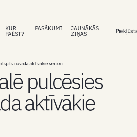
KUR
PASĀKUMI
JAUNĀKĀS
Piekļūs
PAĒST?
ZIŅAS
spils novada aktīvākie seniori
lē pulcēsies
da aktīvākie