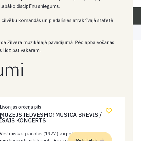
 labāko disciplīnu sniegums.
 cilvēku komandās un piedalīsies atraktīvajā stafetē
alda Zilvera muzikālajā pavadījumā. Pēc apbalvošanas
sies līdz pat vakaram.
kumi
Livonijas ordeņa pils
MUZEJS IEDVESMO! MUSICA BREVIS /
ĪSAIS KONCERTS
Vēsturiskās pianolas (1927.) vai polifona (19. gs.)
minikoncerts pils kapelā. Pērc muzeja biļeti un
Pirkt biļeti