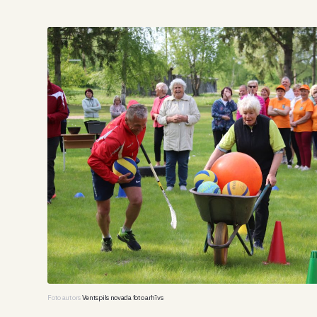
Foto autors
Ventspils novada foto arhīvs