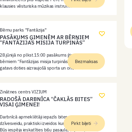
klausies vēsturiska mūzikas instrumenta
minikoncertu!
Bērnu parks "Fantāzija"
PASĀKUMS ĢIMENĒM AR BĒRNIEM
“FANTĀZIJAS MISIJA TURPINĀS”
28.jūnijā no plkst.15:00 pasākums ģimenēm ar
bērniem “Fantāzijas misija turpinās” ar A.Roni. Vai esi
Bezmaksas
gatavs doties aizraujošā sporta un orientēšanās
piedzīvojumā bērnu parkā Fantāzija? Bērnus sagaidīs
kustību uzdevumi, komandu spēles, šķēršļu
pārbaudījumi un slepeno punktu…
Zinātnes centrs VIZIUM
RADOŠĀ DARBNĪCA “ČAKLĀS BITES”
VISAI ĢIMENEI!
Darbnīcā apmeklētāji iepazīs bites, to uzbūvi un
dzīvesveidu, praktiski izveidos kustīgu LEGO WeDo biti.
Pirkt biļeti
Būs iespēja ieskatīties bišu pasaulē, saprast, kā tās