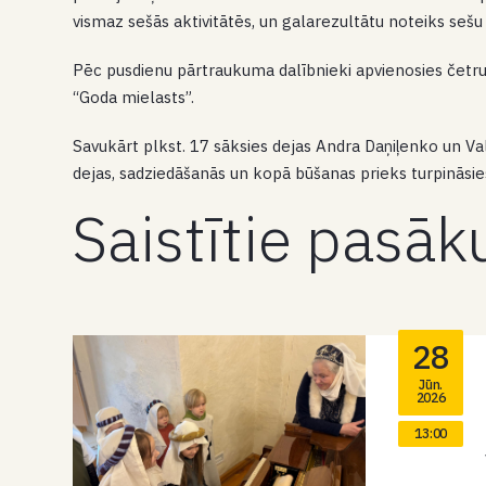
vismaz sešās aktivitātēs, un galarezultātu noteiks sešu
Pēc pusdienu pārtraukuma dalībnieki apvienosies četru
“Goda mielasts”.
Savukārt plkst. 17 sāksies dejas Andra Daņiļenko un V
dejas, sadziedāšanās un kopā būšanas prieks turpinā
Saistītie pasā
28
Jūn.
2026
13:00