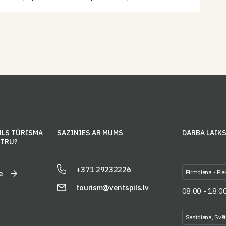
dzīvo un kāpēc tām dabā ir svarīga loma.
ILS TŪRISMA
SAZINIES AR MUMS
DARBA LAIK
NTRU?
+371 29232226
Pirmdiena - Pie
e
tourism@ventspils.lv
08:00 - 18:0
Sestdiena, Svē