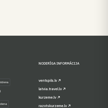
S
NODERĪGA INFORMĀCIJA
ventspils.lv
ktdiena
latvia.travel.lv
0
kurzeme.lv
tdiena
razotskurzeme.lv