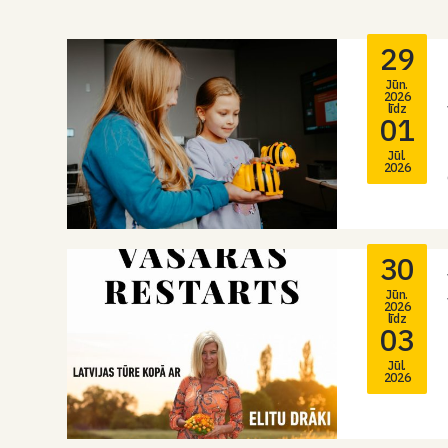
29
Jūn.
2026
līdz
01
Jūl.
2026
30
Jūn.
2026
līdz
03
Jūl.
2026