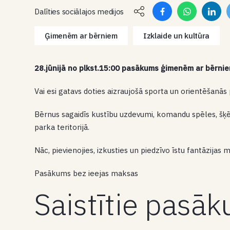
Dalīties sociālajos medijos
Ģimenēm ar bērniem
Izklaide un kultūra
28.jūnijā no plkst.15:00 pasākums ģimenēm ar bērniem
Vai esi gatavs doties aizraujošā sporta un orientēšanā
Bērnus sagaidīs kustību uzdevumi, komandu spēles, šķ
parka teritorijā.
Nāc, pievienojies, izkusties un piedzīvo īstu fantāzijas 
Pasākums bez ieejas maksas
Saistītie pasā