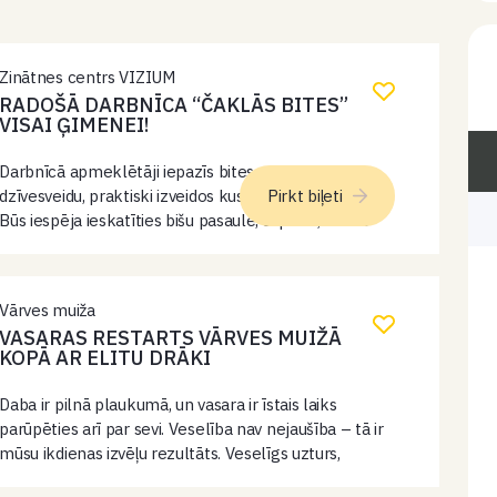
Zinātnes centrs VIZIUM
RADOŠĀ DARBNĪCA “ČAKLĀS BITES”
VISAI ĢIMENEI!
Darbnīcā apmeklētāji iepazīs bites, to uzbūvi un
dzīvesveidu, praktiski izveidos kustīgu LEGO WeDo biti.
Pirkt biļeti
Būs iespēja ieskatīties bišu pasaulē, saprast, kā tās
dzīvo un kāpēc tām dabā ir svarīga loma.
Vārves muiža
VASARAS RESTARTS VĀRVES MUIŽĀ
KOPĀ AR ELITU DRĀKI
Daba ir pilnā plaukumā, un vasara ir īstais laiks
parūpēties arī par sevi. Veselība nav nejaušība – tā ir
mūsu ikdienas izvēļu rezultāts. Veselīgs uzturs,
kustība, atpūta un laiks dabā palīdz atgūt enerģiju,