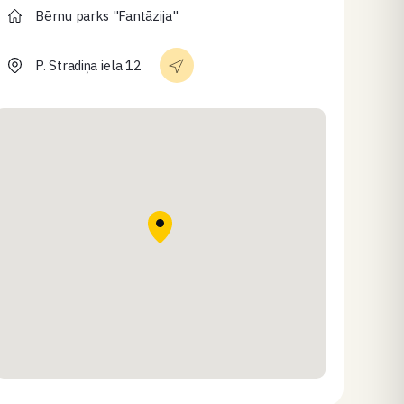
Bērnu parks "Fantāzija"
P. Stradiņa iela 12