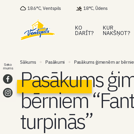
18.6°C, Ventspils
18°C, Ūdens
KO
KUR
DARĪT?
NAKŠŅOT?
Sākums
Pasākumi
Pasākums ģimenēm ar bērniem 
Seko
Pasākums ģi
mums
bērniem “Fantā
turpinās”