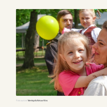
Foto autors
Ventspils foto arhīvs