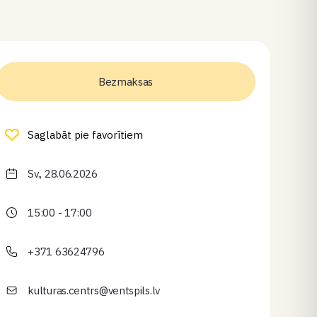
Bezmaksas
Saglabāt pie favorītiem
Sv., 28.06.2026
15:00 - 17:00
+371 63624796
kulturas.centrs@ventspils.lv