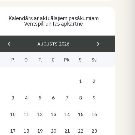
Kalendārs ar aktuālajiem pasākumiem
Ventspilī un tās apkārtnē
AUGUSTS
2026
P.
O.
T.
C.
Pk.
S.
Sv.
1
2
3
4
5
6
7
8
9
10
11
12
13
14
15
16
17
18
19
20
21
22
23