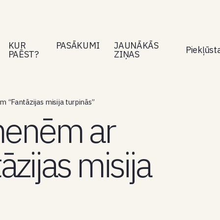
KUR
PASĀKUMI
JAUNĀKĀS
Piekļūs
PAĒST?
ZIŅAS
“Fantāzijas misija turpinās”
menēm ar
zijas misija