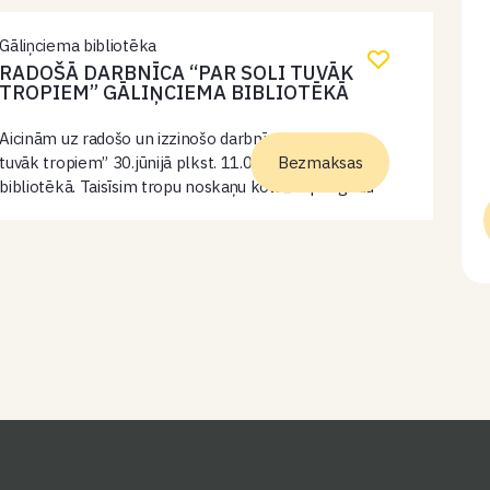
spēku un…
Gāliņciema bibliotēka
RADOŠĀ DARBNĪCA “PAR SOLI TUVĀK
TROPIEM” GĀLIŅCIEMA BIBLIOTĒKĀ
Aicinām uz radošo un izzinošo darbnīcu “Par soli
tuvāk tropiem” 30.jūnijā plkst. 11.00 Gāliņciema
Bezmaksas
bibliotēkā. Taisīsim tropu noskaņu kolāžas par godu
29.jūnijā atzīmētajai Pasaules Tropu dienai. Kolāžām
par pamatu dalībnieki no mājām var ņemt,
piemēram,…