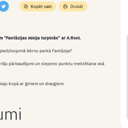
Kopēt saiti
Drukāt
 “Fantāzijas misija turpinās” ar A.Roni.
s piedzīvojumā bērnu parkā Fantāzija?
ēršļu pārbaudījumi un slepeno punktu meklēšana visā
misiju kopā ar ģimeni un draugiem.
kumi