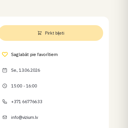
Pirkt biļeti
Saglabāt pie favorītiem
Se., 13.06.2026
15:00 - 16:00
+371 66776633
info@vizium.lv