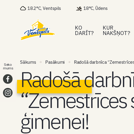
18.2°C, Ventspils
18°C, Ūdens
KO
KUR
DARĪT?
NAKŠŅOT?
Sākums
Pasākumi
Radošā darbnīca “Zemestrīces 
Seko
Radošā darbn
mums
“Zemestrīces s
ģimenei!