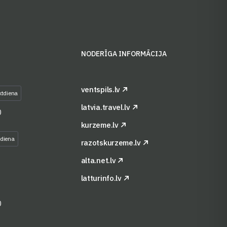
S
NODERĪGA INFORMĀCIJA
ventspils.lv
ktdiena
latvia.travel.lv
0
kurzeme.lv
tdiena
razotskurzeme.lv
alta.net.lv
latturinfo.lv
0