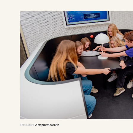
Foto autors
Ventspils foto arhīvs