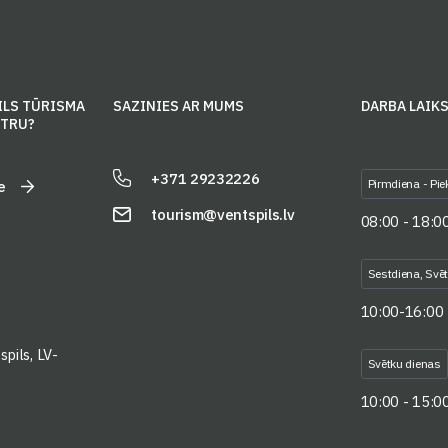
ILS TŪRISMA
SAZINIES AR MUMS
DARBA LAIK
NTRU?
+371 29232226
Pirmdiena - Pie
e
tourism@ventspils.lv
08:00 - 18:0
Sestdiena, Svē
10:00-16:00
pils, LV-
Svētku dienas
10:00 - 15:0