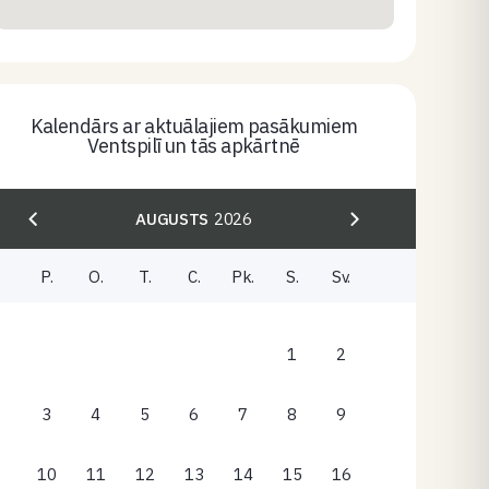
Kalendārs ar aktuālajiem pasākumiem
Ventspilī un tās apkārtnē
AUGUSTS
2026
P.
O.
T.
C.
Pk.
S.
Sv.
1
2
3
4
5
6
7
8
9
10
11
12
13
14
15
16