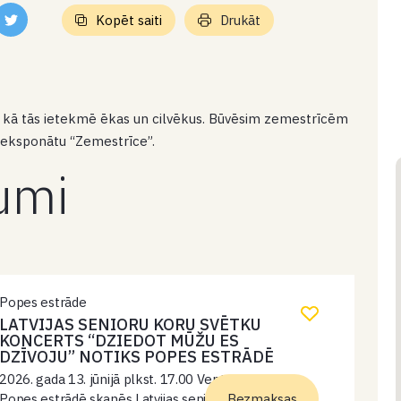
Kopēt saiti
Drukāt
un kā tās ietekmē ēkas un cilvēkus. Būvēsim zemestrīcēm
UM eksponātu “Zemestrīce”.
kumi
Popes estrāde
LATVIJAS SENIORU KORU SVĒTKU
KONCERTS “DZIEDOT MŪŽU ES
DZĪVOJU” NOTIKS POPES ESTRĀDĒ
2026. gada 13. jūnijā plkst. 17.00 Ventspils novada
Popes estrādē skanēs Latvijas senioru koru svētku
Bezmaksas