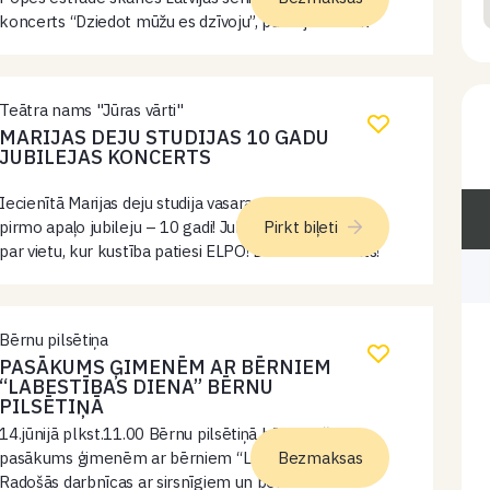
koncerts “Dziedot mūžu es dzīvoju”, pulcējot vairāk
nekā 800 senioru koru dziedātājus no 36 koriem visā
Latvijā. Koncertu apmeklēt aicināts…
Teātra nams "Jūras vārti"
MARIJAS DEJU STUDIJAS 10 GADU
JUBILEJAS KONCERTS
Iecienītā Marijas deju studija vasaras sākumā svinēs
pirmo apaļo jubileju – 10 gadi! Jubilejas koncerts kļūs
Pirkt biļeti
par vietu, kur kustība patiesi ELPO! Dreskods – balts!
Bērnu pilsētiņa
PASĀKUMS ĢIMENĒM AR BĒRNIEM
“LABESTĪBAS DIENA” BĒRNU
PILSĒTIŅĀ
14.jūnijā plkst.11.00 Bērnu pilsētiņā būs radošs
pasākums ģimenēm ar bērniem “Labestības diena”.
Bezmaksas
Radošās darbnīcas ar sirsnīgiem un bērniem