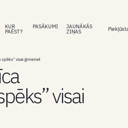
KUR
PASĀKUMI
JAUNĀKĀS
Piekļūs
PAĒST?
ZIŅAS
spēks” visai ģimenei!
īca
pēks” visai