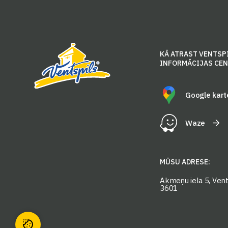
KĀ ATRAST VENTSP
INFORMĀCIJAS CE
Google kart
Waze
MŪSU ADRESE:
Akmeņu iela 5, Vents
3601