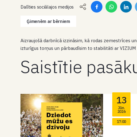
Dalīties sociālajos medijos
Ģimenēm ar bērniem
Aizraujošā darbnīcā izzināsim, kā rodas zemestrīces 
izturīgus torņus un pārbaudīsim to stabilitāti ar VIZI
Saistītie pasā
13
Jūn.
2026
17:00