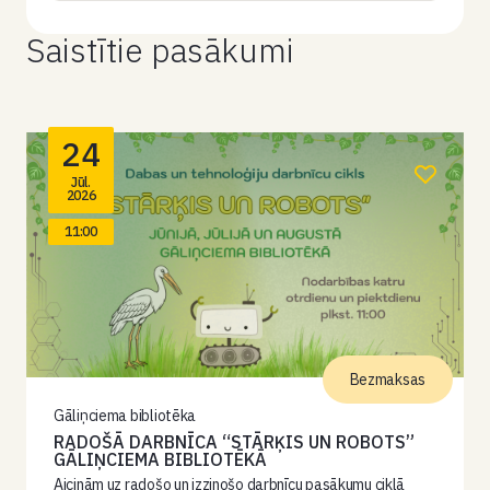
Saistītie pasākumi
24
Jūl.
2026
11:00
Bezmaksas
Gāliņciema bibliotēka
RADOŠĀ DARBNĪCA “STĀRĶIS UN ROBOTS”
GĀLIŅCIEMA BIBLIOTĒKĀ
Aicinām uz radošo un izzinošo darbnīcu pasākumu ciklā