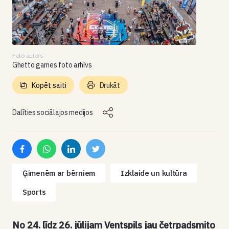
Foto autors
Ghetto games foto arhīvs
Kopēt saiti
Drukāt
Dalīties sociālajos medijos
Ģimenēm ar bērniem
Izklaide un kultūra
Sports
No 24. līdz 26. jūlijam Ventspils jau četrpadsmito