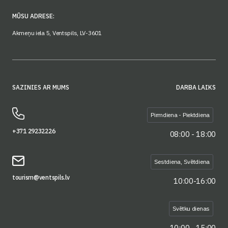
MŪSU ADRESE:
Akmeņu iela 5, Ventspils, LV-3601
SAZINIES AR MUMS
DARBA LAIKS
Pirmdiena - Piektdiena
+371 29232226
08:00 - 18:00
Sestdiena, Svētdiena
tourism@ventspils.lv
10:00-16:00
Svētku dienas
10:00 - 15:00