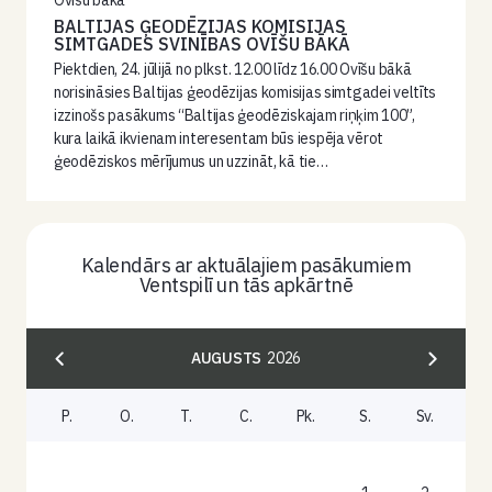
BALTIJAS ĢEODĒZIJAS KOMISIJAS
SIMTGADES SVINĪBAS OVĪŠU BĀKĀ
Piektdien, 24. jūlijā no plkst. 12.00 līdz 16.00 Ovīšu bākā
norisināsies Baltijas ģeodēzijas komisijas simtgadei veltīts
izzinošs pasākums “Baltijas ģeodēziskajam riņķim 100”,
kura laikā ikvienam interesentam būs iespēja vērot
ģeodēziskos mērījumus un uzzināt, kā tie…
Kalendārs ar aktuālajiem pasākumiem
Ventspilī un tās apkārtnē
AUGUSTS
2026
P.
O.
T.
C.
Pk.
S.
Sv.