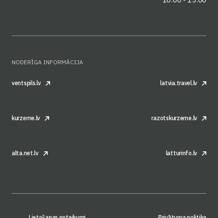
NODERĪGA INFORMĀCIJA
ventspils.lv
latvia.travel.lv
kurzeme.lv
razotskurzeme.lv
alta.net.lv
latturinfo.lv
Lietošanas noteikumi
Privātuma politika