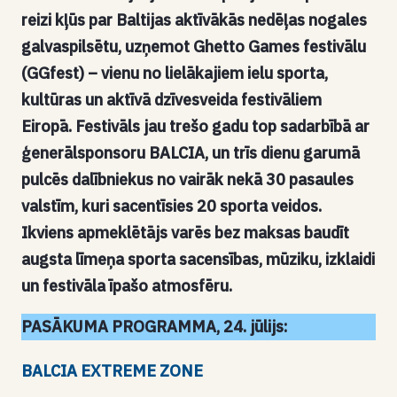
reizi kļūs par Baltijas aktīvākās nedēļas nogales
galvaspilsētu, uzņemot Ghetto Games festivālu
(GGfest) – vienu no lielākajiem ielu sporta,
kultūras un aktīvā dzīvesveida festivāliem
Eiropā. Festivāls jau trešo gadu top sadarbībā ar
ģenerālsponsoru BALCIA, un trīs dienu garumā
pulcēs dalībniekus no vairāk nekā 30 pasaules
valstīm, kuri sacentīsies 20 sporta veidos.
Ikviens apmeklētājs varēs bez maksas baudīt
augsta līmeņa sporta sacensības, mūziku, izklaidi
un festivāla īpašo atmosfēru.
PASĀKUMA PROGRAMMA, 24. jūlijs:
BALCIA EXTREME ZONE