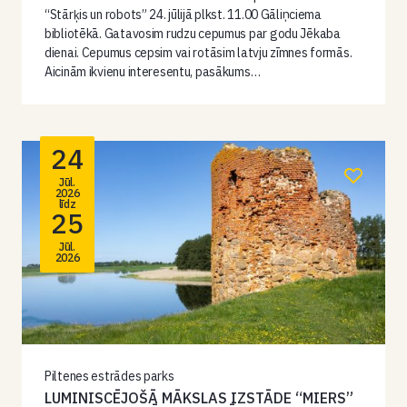
“Stārķis un robots” 24. jūlijā plkst. 11.00 Gāliņciema
bibliotēkā. Gatavosim rudzu cepumus par godu Jēkaba
dienai. Cepumus cepsim vai rotāsim latvju zīmnes formās.
Aicinām ikvienu interesentu, pasākums…
24
Jūl.
2026
līdz
25
Jūl.
2026
Piltenes estrādes parks
LUMINISCĒJOŠĀ MĀKSLAS IZSTĀDE “MIERS”