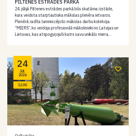
PILTENES ESTRĀDES PARKĀ
24. jūlijā Piltenes estrādes parkā būs skatāma izstāde,
kura veidota starptautiska mākslas plenēra ietvaros.
Plenērā radīta luminiscējošo mākslas darbu kolekcija
“MIERS”, ko veidoja profesionāli mākslinieki no Latvijas un
Lietuvas, kas atspoguļojuši katrs savu unikālo miera…
24
Jūl.
2026
12:00
Ovīšu bāka