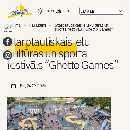
18.9°C
18°C
Sākums
Pasākumi
Starptautiskais ielu kultūras un
Seko
sporta festivāls “Ghetto Games”
mums
Starptautiskais ielu
kultūras un sporta
festivāls “Ghetto Games”
Pk., 24.07.2026