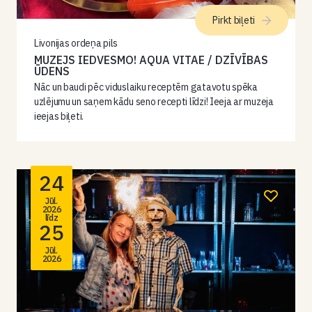
Pirkt biļeti
Livonijas ordeņa pils
MUZEJS IEDVESMO! AQUA VITAE / DZĪVĪBAS
ŪDENS
Nāc un baudi pēc viduslaiku receptēm gatavotu spēka
uzlējumu un saņem kādu seno recepti līdzi! Ieeja ar muzeja
ieejas biļeti.
24
Jūl.
2026
līdz
25
Jūl.
2026