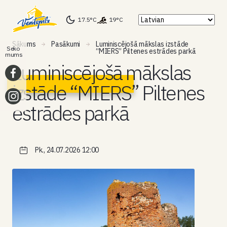
17.5°C
19°C
Sākums
Pasākumi
Luminiscējošā mākslas izstāde
Seko
“MIERS” Piltenes estrādes parkā
mums
Luminiscējošā mākslas
izstāde “MIERS” Piltenes
estrādes parkā
Pk., 24.07.2026 12:00