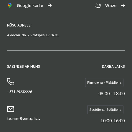
Google karte
Waze
MŪSU ADRESE:
Akmeņu iela 5, Ventspils, LV-3601
SAZINIES AR MUMS
DARBA LAIKS
Pirmdiena - Piektdiena
+371 29232226
08:00 - 18:00
Sestdiena, Svētdiena
tourism@ventspils.lv
10:00-16:00