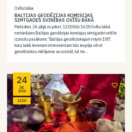
Ovīšu bāka
BALTIJAS ĢEODĒZIJAS KOMISIJAS
SIMTGADES SVINĪBAS OVĪŠU BĀKĀ
Piektdien, 24. jūlijā no plkst. 12.00 līdz 16.00 Ovīšu bākā
norisināsies Baltijas ģeodēzijas komisijas simtgadei veltīts
izzinošs pasākums “Baltijas ģeodēziskajam riņķim 100”,
kura laikā ikvienam interesentam būs iespēja vērot
ģeodēziskos mērījumus un uzzināt, kā tie…
24
Jūl.
2026
13:00