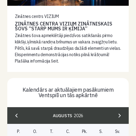
Zinātnes centrs VIZIUM
ZINĀTNES CENTRA VIZIUM ZINĀTNISKAIS
ŠOVS “STARP MUMS IR ĶĪMIJA”
Zinātnes šova apmeklētāji piedzīvos satikšanās pirmo
klikšķi, ķīmiskā randiņa brīnumus un vakara zvaigžņu lietu.
Pētīs, kā savā starpā draudzējas dažādi elementi un vielas.
Eksperimentu demonstrācijas notiks pilnā krāšņumā!
Plašāka informācija šeit.
Kalendārs ar aktuālajiem pasākumiem
Ventspilī un tās apkārtnē
AUGUSTS
2026
P.
O.
T.
C.
Pk.
S.
Sv.