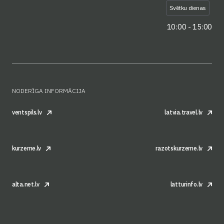
Svētku dienas
10:00 - 15:00
NODERĪGA INFORMĀCIJA
ventspils.lv
latvia.travel.lv
kurzeme.lv
razotskurzeme.lv
alta.net.lv
latturinfo.lv