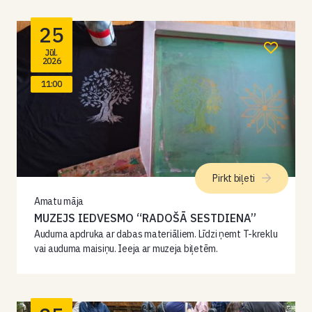
25
Jūl.
2026
11:00
Pirkt biļeti
Amatu māja
MUZEJS IEDVESMO “RADOŠĀ SESTDIENA”
Auduma apdruka ar dabas materiāliem. Līdzi ņemt T-kreklu
vai auduma maisiņu. Ieeja ar muzeja biļetēm.