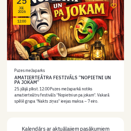
25
Jūl.
2026
12:00
Puzes mežaparks
AMATIERTEĀTRA FESTIVĀLS “NOPIETNI UN
PA JOKAM”
25. jūlijā plkst. 12.00 Puzes mežaparkā notiks
amatierteātru festivāls “Nopietni un pa jokam”. Vakarā
spēlē grupa “Nakts ziņas” ieejas maksa – 7 eiro.
Kalendārs ar aktuālajiem pasākumiem