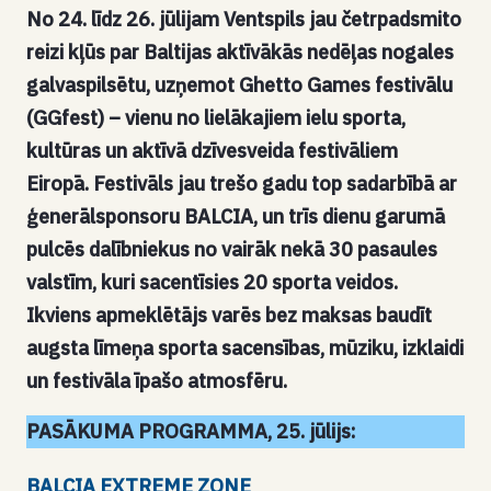
No 24. līdz 26. jūlijam Ventspils jau četrpadsmito
reizi kļūs par Baltijas aktīvākās nedēļas nogales
galvaspilsētu, uzņemot Ghetto Games festivālu
(GGfest) – vienu no lielākajiem ielu sporta,
kultūras un aktīvā dzīvesveida festivāliem
Eiropā. Festivāls jau trešo gadu top sadarbībā ar
ģenerālsponsoru BALCIA, un trīs dienu garumā
pulcēs dalībniekus no vairāk nekā 30 pasaules
valstīm, kuri sacentīsies 20 sporta veidos.
Ikviens apmeklētājs varēs bez maksas baudīt
augsta līmeņa sporta sacensības, mūziku, izklaidi
un festivāla īpašo atmosfēru.
PASĀKUMA PROGRAMMA, 25. jūlijs:
BALCIA EXTREME ZONE