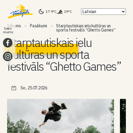
17.9°C
19°C
Sākums
Pasākumi
Starptautiskais ielu kultūras un
Seko
sporta festivāls “Ghetto Games”
mums
Starptautiskais ielu
kultūras un sporta
festivāls “Ghetto Games”
Se., 25.07.2026