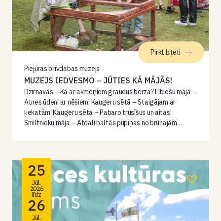
Pirkt biļeti
Piejūras brīvdabas muzejs
MUZEJS IEDVESMO – JŪTIES KĀ MĀJĀS!
Dzirnavās – Kā ar akmeņiem graudus berza? Lībiešu mājā –
Atnes ūdeni ar nēšiem! Kaugeru sētā – Staigājam ar
ķekatām! Kaugeru sēta – Pabaro trusīšus un aitas!
Smiltnieku māja – Atdali baltās pupiņas no brūnajām…
25
Jūl.
2026
līdz
26
Jūl.