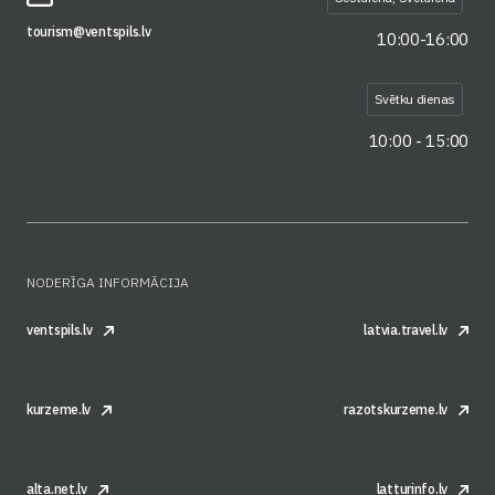
tourism@ventspils.lv
10:00-16:00
Svētku dienas
10:00 - 15:00
NODERĪGA INFORMĀCIJA
ventspils.lv
latvia.travel.lv
kurzeme.lv
razotskurzeme.lv
alta.net.lv
latturinfo.lv