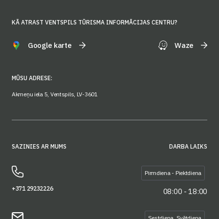
KĀ ATRAST VENTSPILS TŪRISMA INFORMĀCIJAS CENTRU?
Google karte
Waze
MŪSU ADRESE:
Akmeņu iela 5, Ventspils, LV-3601
SAZINIES AR MUMS
DARBA LAIKS
Pirmdiena - Piektdiena
+371 29232226
08:00 - 18:00
Sestdiena, Svētdiena