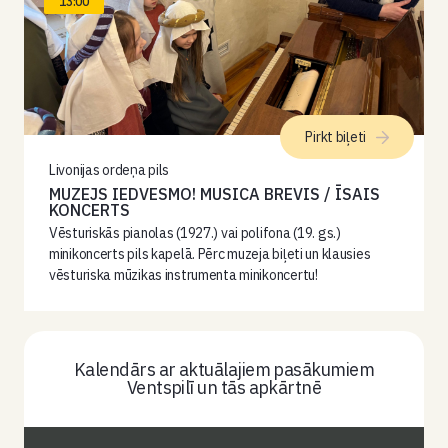
13:00
Pirkt biļeti
Livonijas ordeņa pils
MUZEJS IEDVESMO! MUSICA BREVIS / ĪSAIS
KONCERTS
Vēsturiskās pianolas (1927.) vai polifona (19. gs.)
minikoncerts pils kapelā. Pērc muzeja biļeti un klausies
vēsturiska mūzikas instrumenta minikoncertu!
Kalendārs ar aktuālajiem pasākumiem
Ventspilī un tās apkārtnē