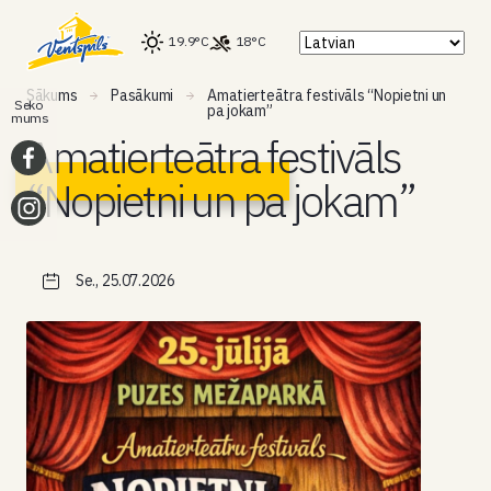
19.9°C
18°C
Sākums
Pasākumi
Amatierteātra festivāls “Nopietni un
Seko
pa jokam”
mums
Amatierteātra festivāls
“Nopietni un pa jokam”
Se., 25.07.2026