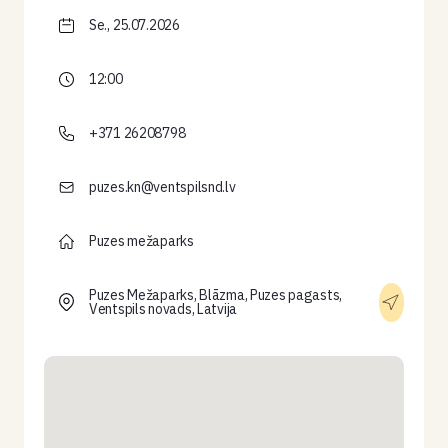
Se., 25.07.2026
12:00
+371 26208798
puzes.kn@ventspilsnd.lv
Puzes mežaparks
Puzes Mežaparks, Blāzma, Puzes pagasts,
Ventspils novads, Latvija