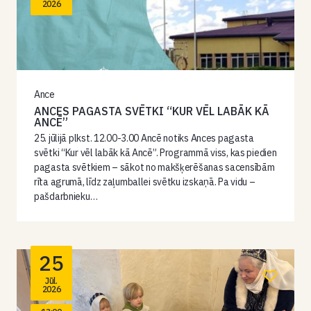
2026
Ance
ANCES PAGASTA SVĒTKI “KUR VĒL LABĀK KĀ
ANCĒ”
25. jūlijā plkst. 12.00-3.00 Ancē notiks Ances pagasta
svētki “Kur vēl labāk kā Ancē”. Programmā viss, kas piedien
pagasta svētkiem – sākot no makšķerēšanas sacensībām
rīta agrumā, līdz zaļumballei svētku izskaņā. Pa vidu –
pašdarbnieku…
25
Jūl.
2026