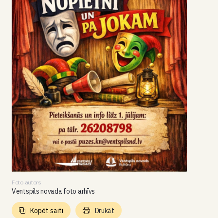
Foto autors
Ventspils novada foto arhīvs
Kopēt saiti
Drukāt