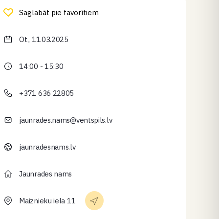
Saglabāt pie favorītiem
Ot., 11.03.2025
14:00 - 15:30
+371 636 22805
jaunrades.nams@ventspils.lv
jaunradesnams.lv
Jaunrades nams
Maiznieku iela 11