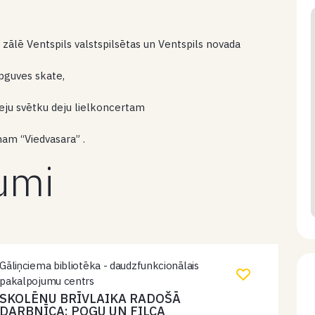
 zālē Ventspils valstspilsētas un Ventspils novada
pguves skate,
deju svētku deju lielkoncertam
am “Viedvasara” .
kumi
Gāliņciema bibliotēka - daudzfunkcionālais
pakalpojumu centrs
SKOLĒNU BRĪVLAIKA RADOŠĀ
DARBNĪCA: POGU UN FILCA