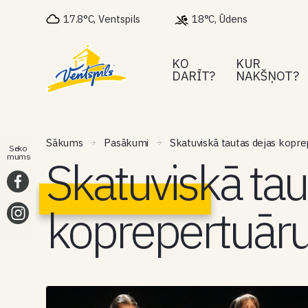
17.8°C, Ventspils
18°C, Ūdens
KO
KUR
DARĪT?
NAKŠŅOT?
Sākums
Pasākumi
Skatuviskā tautas dejas kopr
Seko
Skatuviskā tau
mums
koprepertuāru