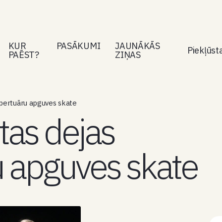
KUR
PASĀKUMI
JAUNĀKĀS
Piekļūs
PAĒST?
ZIŅAS
epertuāru apguves skate
tas dejas
 apguves skate