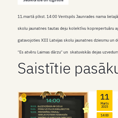
11.martā plkst. 14:00 Ventspils Jaunrades nama lielajā
skolu jaunatnes tautas deju kolektīvu koprepertuāru a
gatavojoties XIII Latvijas skolu jaunatnes dziesmu un 
“Es atvēru Laimas dārzu” un skatuviskās dejas uzvedum
Saistītie pasā
11
Marts
2025
14:00