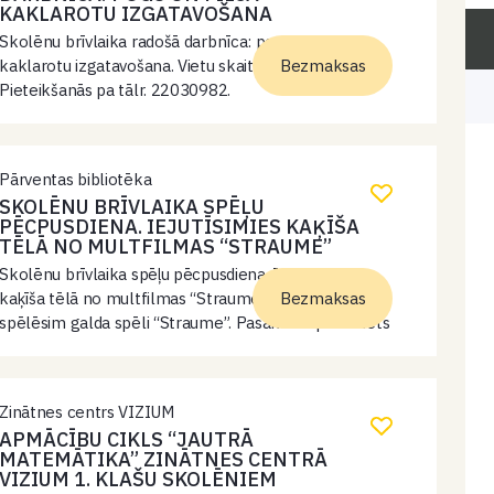
KAKLAROTU IZGATAVOŠANA
Skolēnu brīvlaika radošā darbnīca: pogu un filca
kaklarotu izgatavošana. Vietu skaits ierobežots.
Bezmaksas
Pieteikšanās pa tālr. 22030982.
Pārventas bibliotēka
SKOLĒNU BRĪVLAIKA SPĒĻU
PĒCPUSDIENA. IEJUTĪSIMIES KAĶĪŠA
TĒLĀ NO MULTFILMAS “STRAUME”
Skolēnu brīvlaika spēļu pēcpusdiena. Iejutīsimies
kaķīša tēlā no multfilmas “Straume” un kopīgi
Bezmaksas
spēlēsim galda spēli “Straume”. Pasākums paredzēts
bērniem vai bērniem kopā ar vecākiem.
Zinātnes centrs VIZIUM
APMĀCĪBU CIKLS “JAUTRĀ
MATEMĀTIKA” ZINĀTNES CENTRĀ
VIZIUM 1. KLAŠU SKOLĒNIEM