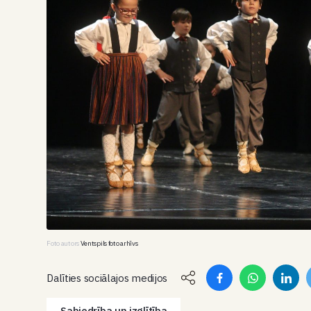
Foto autors
Ventspils foto arhīvs
Dalīties sociālajos medijos
Sabiedrība un izglītība