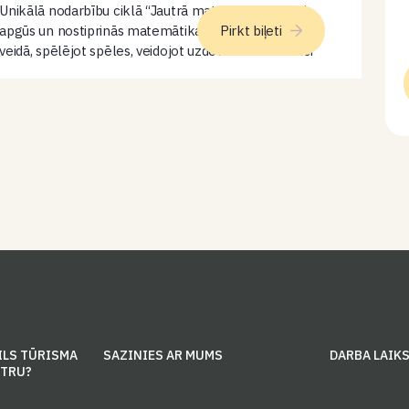
Unikālā nodarbību ciklā “Jautrā matemātika” bērni
apgūs un nostiprinās matemātikas prasmes atraktīva
Pirkt biļeti
veidā, spēlējot spēles, veidojot uzdevumus un radoši
darbojoties. Nodarbības rosinās bērnos interesi par
matemātiku, attīstīs loģisko domāšanu un veidos
pārliecību par savām spējām.…
ILS TŪRISMA
SAZINIES AR MUMS
DARBA LAIK
NTRU?