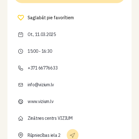
Saglabāt pie favorītiem
Ot., 11.03.2025
15:00 - 16:30
+371 66776633
info@vizium.lv
www.vizium.lv
Zinātnes centrs VIZIUM
Rūpniecības iela 2