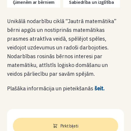
Ģimenēm ar bērniem
Sabiedrība un izglītība
Unikālā nodarbību ciklā “Jautrā matemātika”
bērni apgūs un nostiprinās matemātikas
prasmes atraktīva veidā, spēlējot spēles,
veidojot uzdevumus un radoši darbojoties.
Nodarbības rosinās bērnos interesi par
matemātiku, attīstīs loģisko domāšanu un
veidos pārliecību par savām spējām.
Plašāka informācija un pieteikšanās
šeit.
Pirkt biļeti