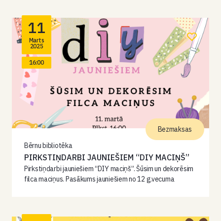
11
Marts
2025
16:00
Bezmaksas
Bērnu bibliotēka
PIRKSTIŅDARBI JAUNIEŠIEM “DIY MACIŅŠ”
Pirkstiņdarbi jauniešiem “DIY maciņš”. Šūsim un dekorēsim
filca maciņus. Pasākums jauniešiem no 12 g.vecuma