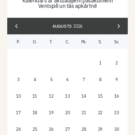
Kalendārs ar aktuālajiem pasākumiem
Ventspilī un tās apkārtnē
AUGUSTS
2026
P.
O.
T.
C.
Pk.
S.
Sv.
1
2
3
4
5
6
7
8
9
10
11
12
13
14
15
16
17
18
19
20
21
22
23
24
25
26
27
28
29
30