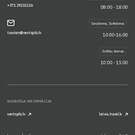
+371 29232226
08:00 - 18:00
Sestdiena, Svētdiena
tourism@ventspils.lv
10:00-16:00
Svētku dienas
10:00 - 15:00
NODERĪGA INFORMĀCIJA
ventspils.lv
latvia.travel.lv