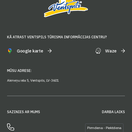
KĀ ATRAST VENTSPILS TŪRISMA INFORMĀCIJAS CENTRU?
Google karte
Waze
MŪSU ADRESE:
Akmeņu iela 5, Ventspils, LV-3601
SAZINIES AR MUMS
DARBA LAIKS
Pirmdiena - Piektdiena