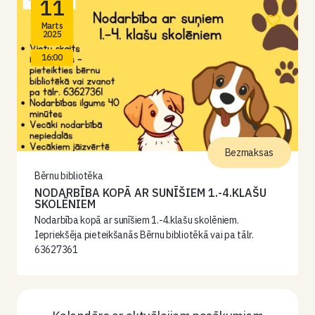
11
Marts
2025
16:00
Bezmaksas
Bērnu bibliotēka
NODARBĪBA KOPĀ AR SUNĪŠIEM 1.-4.KLAŠU
SKOLĒNIEM
Nodarbība kopā ar sunīšiem 1.-4.klašu skolēniem.
Iepriekšēja pieteikšanās Bērnu bibliotēkā vai pa tālr.
63627361