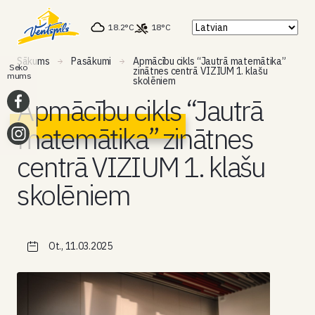
18.2°C
18°C
Sākums
Pasākumi
Apmācību cikls “Jautrā matemātika”
Seko
zinātnes centrā VIZIUM 1. klašu
mums
skolēniem
Apmācību cikls “Jautrā
matemātika” zinātnes
centrā VIZIUM 1. klašu
skolēniem
Ot., 11.03.2025