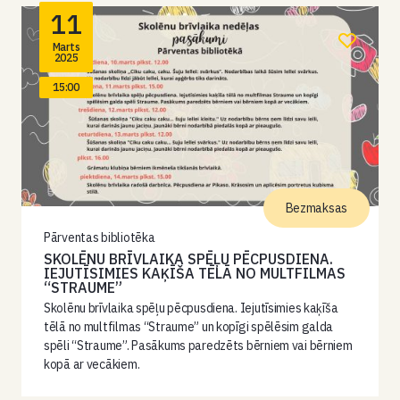
11
Marts
2025
15:00
Bezmaksas
Pārventas bibliotēka
SKOLĒNU BRĪVLAIKA SPĒĻU PĒCPUSDIENA.
IEJUTĪSIMIES KAĶĪŠA TĒLĀ NO MULTFILMAS
“STRAUME”
Skolēnu brīvlaika spēļu pēcpusdiena. Iejutīsimies kaķīša
tēlā no multfilmas “Straume” un kopīgi spēlēsim galda
spēli “Straume”. Pasākums paredzēts bērniem vai bērniem
kopā ar vecākiem.