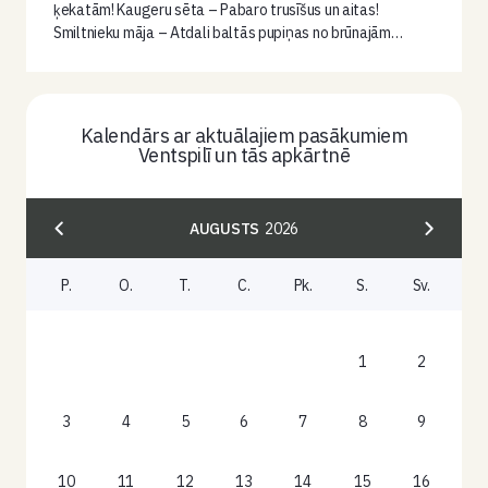
ķekatām! Kaugeru sēta – Pabaro trusīšus un aitas!
Smiltnieku māja – Atdali baltās pupiņas no brūnajām…
Kalendārs ar aktuālajiem pasākumiem
Ventspilī un tās apkārtnē
AUGUSTS
2026
P.
O.
T.
C.
Pk.
S.
Sv.
1
2
3
4
5
6
7
8
9
10
11
12
13
14
15
16