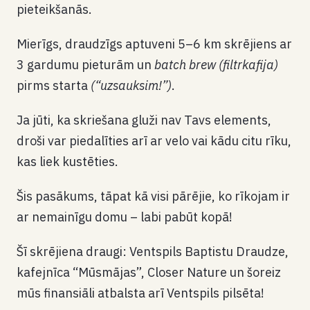
pieteikšanās.
Mierīgs, draudzīgs aptuveni 5–6 km skrējiens ar
3 gardumu pieturām un
batch brew (filtrkafija)
pirms starta
(“uzsauksim!”)
.
Ja jūti, ka skriešana gluži nav Tavs elements,
droši var piedalīties arī ar velo vai kādu citu rīku,
kas liek kustēties.
Šis pasākums, tāpat kā visi pārējie, ko rīkojam ir
ar nemainīgu domu – labi pabūt kopā!
Šī skrējiena draugi: Ventspils Baptistu Draudze,
kafejnīca “Mūsmājas”, Closer Nature un šoreiz
mūs finansiāli atbalsta arī Ventspils pilsēta!