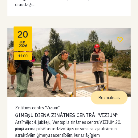
draudzīgu…
20
Jūn.
2026
11:00
Bezmaksas
Zinātnes centrs "Vizium"
ĢIMEŅU DIENA ZINĀTNES CENTRĀ “VIZIUM”
Atzīmējot 4. jubileju, Ventspils zinātnes centrs VIZIUM 20.
jūnijā aicina pilsētas iedzīvotājus un viesus uz jautrām un
atraktīvām ģimeņu sacensībām, kur ar āķīgiem