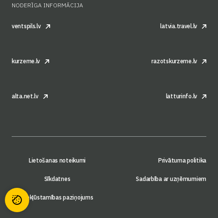
NODERĪGA INFORMĀCIJA
ventspils.lv
latvia.travel.lv
kurzeme.lv
razotskurzeme.lv
alta.net.lv
latturinfo.lv
Lietošanas noteikumi
Privātuma politika
Sīkdatnes
Sadarbība ar uzņēmumiem
Piekļūstamības paziņojums