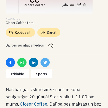
Foto autors
Closer Coffee foto
Kopēt saiti
Drukāt
Dalīties sociālajos medijos
Izklaide
Sports
Nāc bariņā, izskriesim/izriposim kopā
saulgriežus 20. jūnijā! Starts plkst. 11.00 pie
mums,
Closer Coffee
. Dalība bez maksas un bez