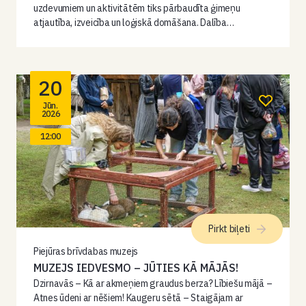
uzdevumiem un aktivitātēm tiks pārbaudīta ģimeņu
atjautība, izveicība un loģiskā domāšana. Dalība…
20
Jūn.
2026
12:00
Pirkt biļeti
Piejūras brīvdabas muzejs
MUZEJS IEDVESMO – JŪTIES KĀ MĀJĀS!
Dzirnavās – Kā ar akmeņiem graudus berza? Lībiešu mājā –
Atnes ūdeni ar nēšiem! Kaugeru sētā – Staigājam ar