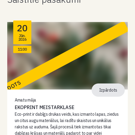
20
Jūn.
2026
11:00
PĀRDOTS
Izpārdots
Amatu māja
EKOPRINT MEISTARKLASE
Eco-print ir dabīgs drukas veids, kas izmanto lapas, ziedus
un citus augu materiālus, lai radītu skaistus un unikālus
rakstus uz auduma. Šajā procesā tiek izmantotas tikai
dabīgas krāsas un materiāli, padarot to par videi