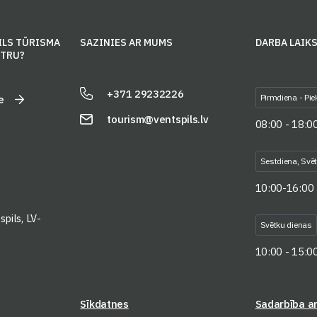
ILS TŪRISMA
SAZINIES AR MUMS
DARBA LAIK
NTRU?
+371 29232226
Pirmdiena - Pie
e
tourism@ventspils.lv
08:00 - 18:0
Sestdiena, Svē
10:00-16:00
pils, LV-
Svētku dienas
10:00 - 15:0
Sīkdatnes
Sadarbība a