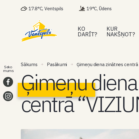
17.8°C, Ventspils
19°C, Ūdens
KO
KUR
DARĪT?
NAKŠŅOT?
Sākums
Pasākumi
Ģimeņu diena zinātnes centrā
Seko
Ģimeņu diena 
mums
centrā “VIZI