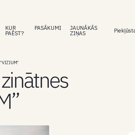
KUR
PASĀKUMI
JAUNĀKĀS
Piekļūs
PAĒST?
ZIŅAS
 “VIZIUM”
zinātnes
UM”