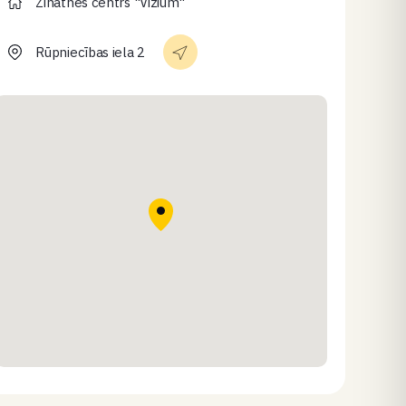
Zinātnes centrs "Vizium"
Rūpniecības iela 2