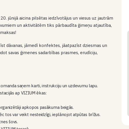
0. jūnijā aicina pilsētas iedzīvotājus un viesus uz jautrām
vumiem un aktivitātēm tiks pārbaudīta ģimeņu atjautība,
 maksas!
īst dāvanas, jāmedī konfektes, jāatpazīst dziesmas un
audot savas ģimenes sadarbības prasmes, erudīciju,
 komanda saņem karti, instrukciju un uzdevumu lapu.
 stacijās ap VIZIUM ēkas:
 organizētāji apkopos pasākuma beigās.
tos var veikt nesteidzīgi, ieplānojot atpūtas brīžus.
tnes šovs.
 VIZIUM terasē.