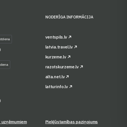
S
NODERĪGA INFORMĀCIJA
ventspils.lv
ktdiena
latvia.travel.lv
0
kurzeme.lv
tdiena
razotskurzeme.lv
alta.net.lv
latturinfo.lv
0
r uzņēmumiem
Piekļūstamības paziņojums