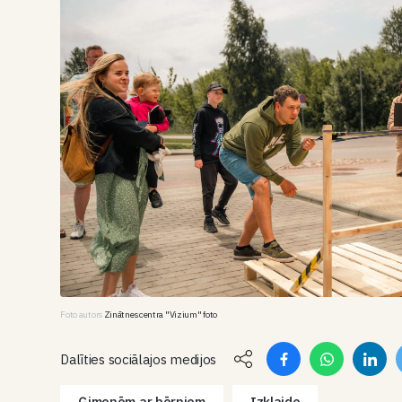
Foto autors
Zinātnes centra "Vizium" foto
Dalīties sociālajos medijos
Ģimenēm ar bērniem
Izklaide