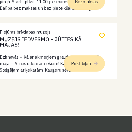
jūnijā! Starts plkst. 11.00 pie mums, Closer Coffee.
Bezmaksas
Dalība bez maksas un bez pieteikšanās. Mierīgs,
draudzīgs aptuveni 5–6 km skrējiens ar 3 gardumu
pieturām un batch brew (filtrkafija) pirms…
Piejūras brīvdabas muzejs
MUZEJS IEDVESMO – JŪTIES KĀ
MĀJĀS!
Dzirnavās – Kā ar akmeņiem graudus berza? Lībiešu
mājā – Atnes ūdeni ar nēšiem! Kaugeru sētā –
Pirkt biļeti
Staigājam ar ķekatām! Kaugeru sēta – Pabaro
trusīšus un aitas! Smiltnieku māja – Atdali baltās
pupiņas no brūnajām…