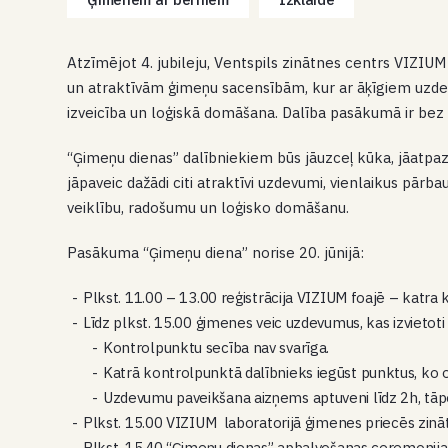
Atzīmējot 4. jubileju, Ventspils zinātnes centrs VIZIUM 2
un atraktīvām ģimeņu sacensībām, kur ar āķīgiem uzde
izveicība un loģiskā domāšana. Dalība pasākumā ir bez
“Ģimeņu dienas” dalībniekiem būs jāuzceļ kūka, jāatpaz
jāpaveic dažādi citi atraktīvi uzdevumi, vienlaikus pārb
veiklību, radošumu un loģisko domāšanu.
Pasākuma “Ģimeņu diena” norise 20. jūnijā:
Plkst. 11.00 – 13.00 reģistrācija VIZIUM foajē – katra
Līdz plkst. 15.00 ģimenes veic uzdevumus, kas izvietoti
Kontrolpunktu secība nav svarīga.
Katrā kontrolpunktā dalībnieks iegūst punktus, ko
Uzdevumu paveikšana aizņems aptuveni līdz 2h, tāpēc 
Plkst. 15.00 VIZIUM laboratorijā ģimenes priecēs zinā
Plkst. 15.40 “Ģimeņu dienas” apbalvošanas ceremonija