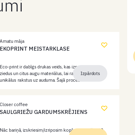
kumi
Amatu māja
EKOPRINT MEISTARKLASE
Eco-print ir dabīgs drukas veids, kas izmanto lapas,
ziedus un citus augu materiālus, lai radītu skaistus un
Izpārdots
unikālus rakstus uz auduma. Šajā procesā tiek
izmantotas tikai dabīgas krāsas un materiāli, padarot
to par videi draudzīgu…
Closer coffee
SAULGRIEŽU GARDUMSKRĒJIENS
Nāc bariņā, izskriesim/izriposim kopā saulgriežus 20.