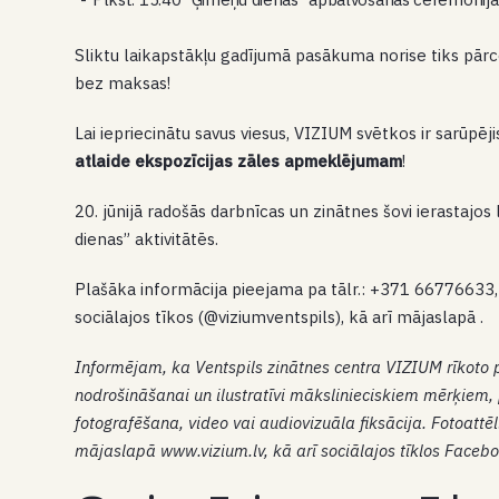
Sliktu laikapstākļu gadījumā pasākuma norise tiks pār
bez maksas!
Lai iepriecinātu savus viesus, VIZIUM svētkos ir sarūpēj
atlaide ekspozīcijas zāles apmeklējumam
!
20. jūnijā radošās darbnīcas un zinātnes šovi ierastajos
dienas” aktivitātēs.
Plašāka informācija pieejama pa tālr.: +371 66776633,
sociālajos tīkos (@viziumventspils), kā arī mājaslapā .
Informējam, ka Ventspils zinātnes centra VIZIUM rīkoto
nodrošināšanai un ilustratīvi mākslinieciskiem mērķiem, p
fotografēšana, video vai audiovizuāla fiksācija. Fotoattēl
mājaslapā www.vizium.lv, kā arī sociālajos tīklos Facebo