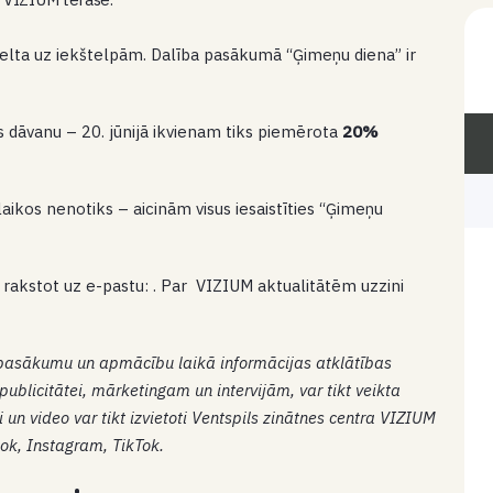
celta uz iekštelpām. Dalība pasākumā “Ģimeņu diena” ir
is dāvanu – 20. jūnijā ikvienam tiks piemērota
20%
 laikos nenotiks – aicinām visus iesaistīties “Ģimeņu
 rakstot uz e-pastu: . Par VIZIUM aktualitātēm uzzini
 pasākumu un apmācību laikā informācijas atklātības
ublicitātei, mārketingam un intervijām, var tikt veikta
i un video var tikt izvietoti Ventspils zinātnes centra VIZIUM
ok, Instagram, TikTok.