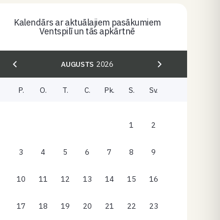
Kalendārs ar aktuālajiem pasākumiem
Ventspilī un tās apkārtnē
AUGUSTS
2026
P.
O.
T.
C.
Pk.
S.
Sv.
1
2
3
4
5
6
7
8
9
10
11
12
13
14
15
16
17
18
19
20
21
22
23